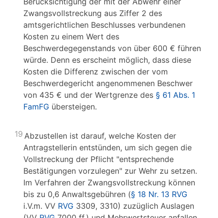
Berücksichtigung der mit der Abwehr einer
Zwangsvollstreckung aus Ziffer 2 des
amtsgerichtlichen Beschlusses verbundenen
Kosten zu einem Wert des
Beschwerdegegenstands von über 600 € führen
würde. Denn es erscheint möglich, dass diese
Kosten die Differenz zwischen der vom
Beschwerdegericht angenommenen Beschwer
von 435 € und der Wertgrenze des
§ 61 Abs. 1
FamFG
übersteigen.
19
Abzustellen ist darauf, welche Kosten der
Antragstellerin entstünden, um sich gegen die
Vollstreckung der Pflicht "entsprechende
Bestätigungen vorzulegen" zur Wehr zu setzen.
Im Verfahren der Zwangsvollstreckung können
bis zu 0,6 Anwaltsgebühren (
§ 18 Nr. 13 RVG
i.V.m. VV
RVG
3309, 3310) zuzüglich Auslagen
(VV
RVG
7000 ff.) und Mehrwertsteuer anfallen