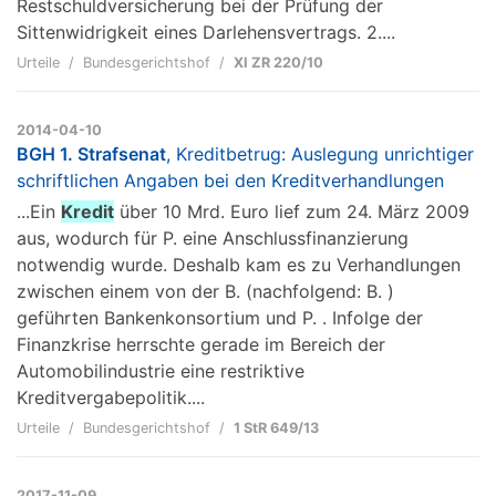
Restschuldversicherung bei der Prüfung der
Sittenwidrigkeit eines Darlehensvertrags. 2....
Urteile
Bundesgerichtshof
XI ZR 220/10
2014-04-10
BGH 1. Strafsenat
, Kreditbetrug: Auslegung unrichtiger
schriftlichen Angaben bei den Kreditverhandlungen
...Ein
Kredit
über 10 Mrd. Euro lief zum 24. März 2009
aus, wodurch für P. eine Anschlussfinanzierung
notwendig wurde. Deshalb kam es zu Verhandlungen
zwischen einem von der B. (nachfolgend: B. )
geführten Bankenkonsortium und P. . Infolge der
Finanzkrise herrschte gerade im Bereich der
Automobilindustrie eine restriktive
Kreditvergabepolitik....
Urteile
Bundesgerichtshof
1 StR 649/13
2017-11-09