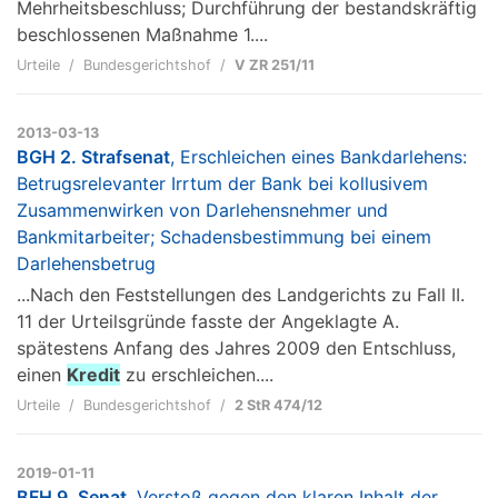
Mehrheitsbeschluss; Durchführung der bestandskräftig
beschlossenen Maßnahme 1....
Urteile
Bundesgerichtshof
V ZR 251/11
2013-03-13
BGH 2. Strafsenat
, Erschleichen eines Bankdarlehens:
Betrugsrelevanter Irrtum der Bank bei kollusivem
Zusammenwirken von Darlehensnehmer und
Bankmitarbeiter; Schadensbestimmung bei einem
Darlehensbetrug
...Nach den Feststellungen des Landgerichts zu Fall II.
11 der Urteilsgründe fasste der Angeklagte A.
spätestens Anfang des Jahres 2009 den Entschluss,
einen
Kredit
zu erschleichen....
Urteile
Bundesgerichtshof
2 StR 474/12
2019-01-11
BFH 9. Senat
, Verstoß gegen den klaren Inhalt der