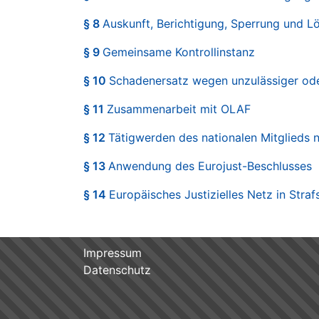
§ 8
Auskunft, Berichtigung, Sperrung und L
§ 9
Gemeinsame Kontrollinstanz
§ 10
Schadenersatz wegen unzulässiger od
§ 11
Zusammenarbeit mit OLAF
§ 12
Tätigwerden des nationalen Mitglieds 
§ 13
Anwendung des Eurojust-Beschlusses
§ 14
Europäisches Justizielles Netz in Stra
Impressum
Datenschutz