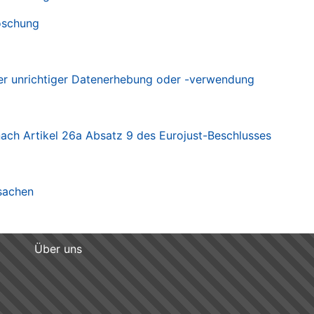
öschung
er unrichtiger Datenerhebung oder -verwendung
nach Artikel 26a Absatz 9 des Eurojust-Beschlusses
fsachen
Über uns