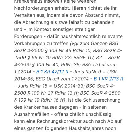
Krankenhaus insoweit keine weiteren
Nachforderungen erhebt. Hieran richtet sie ihr
Verhalten aus, indem sie davon Abstand nimmt,
die Abrechnung als zweifelhaft zu behandeln
und - im Kontext sonstiger streitiger
Forderungen - dafür haushaltsrechtlich relevante
Vorkehrungen zu treffen
(vgl zum Ganzen BSG
SozR 4-2500 § 109 Nr 46 RdNr 10; BSG SozR 4-
2500 § 69 Nr 10 RdNr 23; BSGE 117, 82 = SozR
4-2500 § 109 Nr 40, RdNr 35; BSG Urteil vom
1.7.2014 -
B 1 KR 47/12 R
- Juris RdNr 9 = USK
2014-35; BSG Urteil vom 1.7.2014 -
B 1 KR 2/13 R
- Juris RdNr 18 = USK 2014-33; BSG SozR 4-
2500 § 109 Nr 27 RdNr 13 ff; BSG SozR 4-2500
§ 109 Nr 19 RdNr 16 ff)
. Ist die Schlussrechnung
des Krankenhauses dagegen - in seltenen
Ausnahmefällen - offensichtlich unschlüssig,
kann eine Rechnungskorrektur auch nach Ablauf
eines ganzen folgenden Haushaltsjahres noch