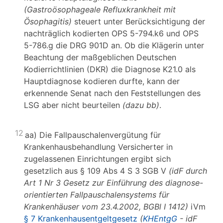
(Gastroösophageale Refluxkrankheit mit
Ösophagitis)
steuert unter Berücksichtigung der
nachträglich kodierten OPS 5-794.k6 und OPS
5-786.g die DRG 901D an. Ob die Klägerin unter
Beachtung der maßgeblichen Deutschen
Kodierrichtlinien (DKR) die Diagnose K21.0 als
Hauptdiagnose kodieren durfte, kann der
erkennende Senat nach den Feststellungen des
LSG aber nicht beurteilen
(dazu bb)
.
12
aa) Die Fallpauschalenvergütung für
Krankenhausbehandlung Versicherter in
zugelassenen Einrichtungen ergibt sich
gesetzlich aus § 109 Abs 4 S 3 SGB V
(idF durch
Art 1 Nr 3 Gesetz zur Einführung des diagnose-
orientierten Fallpauschalensystems für
Krankenhäuser
vom 23.4.2002, BGBl I 1412)
iVm
§ 7 Krankenhausentgeltgesetz
(
KHEntgG
- idF