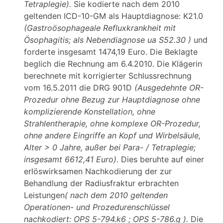
Tetraplegie).
Sie kodierte nach dem 2010
geltenden ICD-10-GM als Hauptdiagnose: K21.0
(Gastroösophageale Refluxkrankheit mit
Ösophagitis; als Nebendiagnose ua S52.30
)
und
forderte insgesamt 1474,19 Euro. Die Beklagte
beglich die Rechnung am 6.4.2010. Die Klägerin
berechnete mit korrigierter Schlussrechnung
vom 16.5.2011 die DRG 901D
(Ausgedehnte OR-
Prozedur ohne Bezug zur Hauptdiagnose ohne
komplizierende Konstellation, ohne
Strahlentherapie, ohne komplexe OR-Prozedur,
ohne andere Eingriffe an Kopf und Wirbelsäule,
Alter > 0 Jahre, außer bei Para- / Tetraplegie;
insgesamt 6612,41 Euro).
Dies beruhte auf einer
erlöswirksamen Nachkodierung der zur
Behandlung der Radiusfraktur erbrachten
Leistungen
(
nach dem 2010 geltenden
Operationen- und Prozedurenschlüssel
nachkodiert: OPS 5-794.k6
; OPS 5-786.g
).
Die