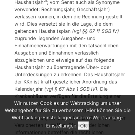
Haushaltsjahr"; vom Senat auch als Synonyme
verwendet: Rechnungsjahr, Geschäftsjahr)
verlassen können, in dem die Rechnung gestellt
wird. Dies versetzt sie in die Lage, die dem
geltenden Haushaltsplan
(vgl §§ 67 ff SGB IV)
zugrunde liegenden Ausgaben- und
Einnahmenerwartungen mit den tatsächlichen
Ausgaben und Einnahmen verlässlich
abzugleichen und etwaige auf das folgende
Haushaltsjahr zu übertragende Über- oder
Unterdeckungen zu erkennen. Das Haushaltsjahr
der KKn ist kraft gesetzlicher Anordnung das
Kalenderjahr
(vgl § 67 Abs 1 SGB IV).
Die
Krankenhäuser verfügen für die Erteilung einer
Wir nutzen Cookies und Webtracking um unser
ordnungsgemäßen, verlässlichen Abrechnung -
Webangebot für Sie zu verbessern. Hier können Sie die
anders als die KKn - umfassend über alle
Webtracking-Einstellungen ändern:
Webtracking-
Informationen, die die stationäre Behandlung der
Versicherten betreffen. Die erforderlichen
Einstellungen
OK
Informationen betreffen die rechtlichen