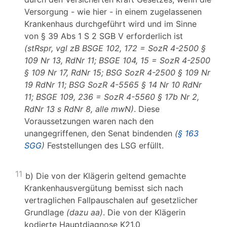
Versorgung - wie hier - in einem zugelassenen
Krankenhaus durchgeführt wird und im Sinne
von § 39 Abs 1 S 2 SGB V erforderlich ist
(stRspr, vgl zB BSGE 102, 172 = SozR 4-2500 §
109 Nr 13, RdNr 11; BSGE 104, 15 = SozR 4-2500
§ 109 Nr 17, RdNr 15; BSG SozR 4-2500 § 109 Nr
19 RdNr 11; BSG SozR 4-5565 § 14 Nr 10 RdNr
11; BSGE 109, 236 = SozR 4-5560 § 17b Nr 2,
RdNr 13 s RdNr 8, alle mwN)
. Diese
Voraussetzungen waren nach den
unangegriffenen, den Senat bindenden
(
§ 163
SGG
)
Feststellungen des LSG erfüllt.
11
b) Die von der Klägerin geltend gemachte
Krankenhausvergütung bemisst sich nach
vertraglichen Fallpauschalen auf gesetzlicher
Grundlage
(dazu aa)
. Die von der Klägerin
kodierte Hauptdiagnose K21.0