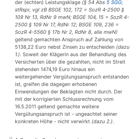
der (echten) Leistungsklage
(§ 54 Abs
5 SGG
;
stRspr, vgl zB BSGE 102, 172 = SozR 4-2500 §
109 Nr 13, RdNr 9 mwN; BSGE 104, 15 = SozR 4-
2500 § 109 Nr 17, RdNr 12; BSGE 109, 236 =
SozR 4-5560 § 17b Nr 2, RdNr 8, alle mwN)
geltend gemachten Anspruch auf Zahlung von
5138,22 Euro nebst Zinsen zu entscheiden
(dazu
1.)
. Soweit der Klägerin aus der Behandlung des
Versicherten über die gezahlten, nicht im Streit
stehenden 1474,19 Euro hinaus ein
weitergehender Vergütungsanspruch entstanden
ist, greifen die dagegen erhobenen
Einwendungen der Beklagten nicht durch. Der
mit der korrigierten Schlussrechnung vom
16.5.2011 geltend gemachte weitere
Vergütungsanspruch ist - ungeachtet seiner
konkreten Höhe - nicht verwirkt
(dazu 2.)
.
9