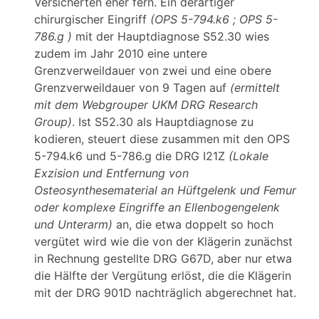
Versicherten eher fern. Ein derartiger
chirurgischer Eingriff
(OPS 5-794.k6
; OPS 5-
786.g
)
mit der Hauptdiagnose S52.30 wies
zudem im Jahr 2010 eine untere
Grenzverweildauer von zwei und eine obere
Grenzverweildauer von 9 Tagen auf
(ermittelt
mit dem Webgrouper UKM
DRG Research
Group)
. Ist S52.30 als Hauptdiagnose zu
kodieren, steuert diese zusammen mit den OPS
5-794.k6 und 5-786.g die DRG I21Z
(Lokale
Exzision und Entfernung von
Osteosynthesematerial an Hüftgelenk und Femur
oder komplexe Eingriffe an Ellenbogengelenk
und Unterarm)
an, die etwa doppelt so hoch
vergütet wird wie die von der Klägerin zunächst
in Rechnung gestellte DRG G67D, aber nur etwa
die Hälfte der Vergütung erlöst, die die Klägerin
mit der DRG 901D nachträglich abgerechnet hat.