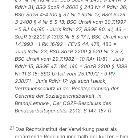
RdNr 31; BSG SozR 4-2600 § 243 Nr 4 RdNr 36;
BSG SozR 4-4200 § 37 Nr 1 RdNr 17; BSG SozR
3-2400 § 4 Nr 5 S 13; BSG Urteil vom 30.7.1997
- 5 RJ 64/95 - Juris RdNr 27; BSGE 80, 41, 43 =
SozR 3-2200 § 1303 Nr 6 S 17 f; BSG Urteil vom
1.4.1993 - 1 RK 16/92 - FEVS 44, 478, 483 =
Juris RdNr 23; BSG SozR 2200 § 520 Nr 3 S 7;
BSG Urteil vom 29.7.1982 - 10 RAr 11/81 - Juris
RdNr 15; BSGE 47, 194, 196 = SozR 2200 § 1399
Nr 11 S 15; BSG Urteil vom 25.1.1972 - 9
RV
238/71 - Juris RdNr 17; vgl auch Hauck,
Vertrauensschutz in der Rechtsprechung der
Gerichte der Sozialgerichtsbarkeit, in
Brand/Lembke
, Der CGZP-Beschluss des
Bundesarbeitsgerichts, 2012, S 147, 167 f).
21
Das Rechtsinstitut der Verwirkung passt als
ergänzende Regelung innerhalb der kurzen - hier