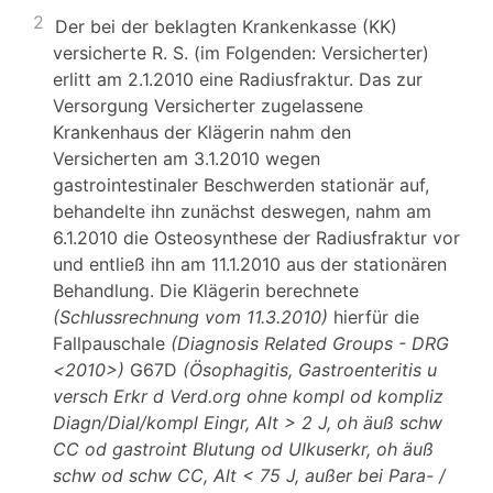
2
Der bei der beklagten Krankenkasse (KK)
versicherte R. S. (im Folgenden: Versicherter)
erlitt am 2.1.2010 eine Radiusfraktur. Das zur
Versorgung Versicherter zugelassene
Krankenhaus der Klägerin nahm den
Versicherten am 3.1.2010 wegen
gastrointestinaler Beschwerden stationär auf,
behandelte ihn zunächst deswegen, nahm am
6.1.2010 die Osteosynthese der Radiusfraktur vor
und entließ ihn am 11.1.2010 aus der stationären
Behandlung. Die Klägerin berechnete
(Schlussrechnung vom 11.3.2010)
hierfür die
Fallpauschale
(Diagnosis Related Groups - DRG
<2010>)
G67D
(Ösophagitis, Gastroenteritis u
versch Erkr d Verd.org ohne kompl od kompliz
Diagn/Dial/kompl Eingr, Alt > 2 J, oh äuß schw
CC od gastroint Blutung od Ulkuserkr, oh äuß
schw od schw CC, Alt < 75 J, außer bei Para- /