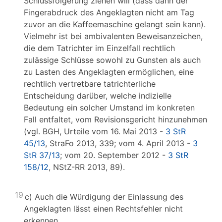
Schlussfolgerung ziehen will (dass dann der
Fingerabdruck des Angeklagten nicht am Tag
zuvor an die Kaffeemaschine gelangt sein kann).
Vielmehr ist bei ambivalenten Beweisanzeichen,
die dem Tatrichter im Einzelfall rechtlich
zulässige Schlüsse sowohl zu Gunsten als auch
zu Lasten des Angeklagten ermöglichen, eine
rechtlich vertretbare tatrichterliche
Entscheidung darüber, welche indizielle
Bedeutung ein solcher Umstand im konkreten
Fall entfaltet, vom Revisionsgericht hinzunehmen
(vgl. BGH, Urteile vom 16. Mai 2013 -
3 StR
45/13
, StraFo 2013, 339; vom 4. April 2013 -
3
StR 37/13
; vom 20. September 2012 -
3 StR
158/12
, NStZ-RR 2013, 89).
19
c) Auch die Würdigung der Einlassung des
Angeklagten lässt einen Rechtsfehler nicht
erkennen.