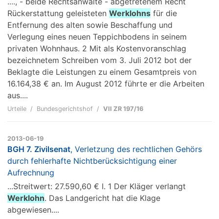
...., - beide Rechtsanwälte - abgetretenem Recht
Rückerstattung geleisteten
Werklohns
für die
Entfernung des alten sowie Beschaffung und
Verlegung eines neuen Teppichbodens in seinem
privaten Wohnhaus. 2 Mit als Kostenvoranschlag
bezeichnetem Schreiben vom 3. Juli 2012 bot der
Beklagte die Leistungen zu einem Gesamtpreis von
16.164,38 € an. Im August 2012 führte er die Arbeiten
aus....
Urteile
Bundesgerichtshof
VII ZR 197/16
2013-06-19
BGH 7. Zivilsenat
, Verletzung des rechtlichen Gehörs
durch fehlerhafte Nichtberücksichtigung einer
Aufrechnung
...Streitwert: 27.590,60 € I. 1 Der Kläger verlangt
Werklohn
. Das Landgericht hat die Klage
abgewiesen....