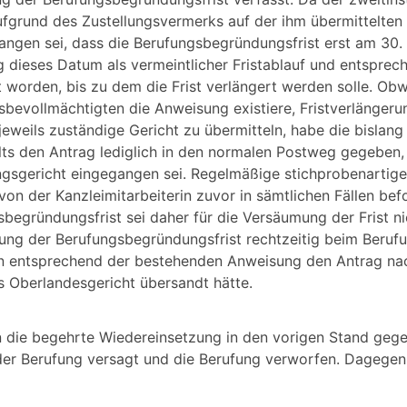
ufgrund des Zustellungsvermerks auf der ihm übermittelten 
gangen sei, dass die Berufungsbegründungsfrist erst am 30
 dieses Datum als vermeintlicher Fristablauf und entsprec
orden, bis zu dem die Frist verlängert werden solle. Obw
ssbevollmächtigten die Anweisung existiere, Fristverlänger
weils zuständige Gericht zu übermitteln, habe die bislang 
lts den Antrag lediglich in den normalen Postweg gegeben,
ngsgericht eingegangen sei. Regelmäßige stichprobenartig
on der Kanzleimitarbeiterin zuvor in sämtlichen Fällen bef
sbegründungsfrist sei daher für die Versäumung der Frist ni
ung der Berufungsbegründungsfrist rechtzeitig beim Beruf
in entsprechend der bestehenden Anweisung den Antrag na
s Oberlandesgericht übersandt hätte.
n die begehrte Wiedereinsetzung in den vorigen Stand gege
er Berufung versagt und die Berufung verworfen. Dagegen r