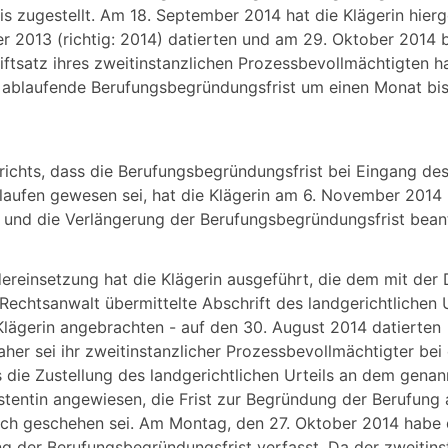
 zugestellt. Am 18. September 2014 hat die Klägerin hier
er 2013 (richtig: 2014) datierten und am 29. Oktober 2014 
tsatz ihres zweitinstanzlichen Prozessbevollmächtigten ha
s ablaufende Berufungsbegründungsfrist um einen Monat bi
ichts, dass die Berufungsbegründungsfrist bei Eingang de
elaufen gewesen sei, hat die Klägerin am 6. November 2014
 und die Verlängerung der Berufungsbegründungsfrist bean
ereinsetzung hat die Klägerin ausgeführt, die dem mit der
echtsanwalt übermittelte Abschrift des landgerichtlichen Ur
Klägerin angebrachten - auf den 30. August 2014 datierten
er sei ihr zweitinstanzlicher Prozessbevollmächtigter bei
die Zustellung des landgerichtlichen Urteils an dem gena
stentin angewiesen, die Frist zur Begründung der Berufung 
ch geschehen sei. Am Montag, den 27. Oktober 2014 habe d
g der Berufungsbegründungsfrist verfasst. Da der zweitins