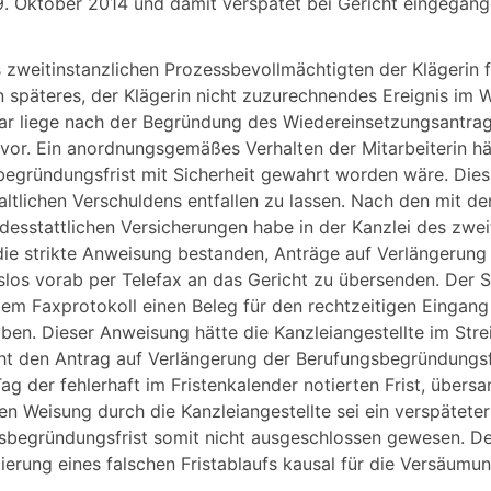
9. Oktober 2014 und damit verspätet bei Gericht eingegang
 zweitinstanzlichen Prozessbevollmächtigten der Klägerin f
in späteres, der Klägerin nicht zuzurechnendes Ereignis im 
war liege nach der Begründung des Wiedereinsetzungsantrag
 vor. Ein anordnungsgemäßes Verhalten der Mitarbeiterin hä
begründungsfrist mit Sicherheit gewahrt worden wäre. Dies
waltlichen Verschuldens entfallen zu lassen. Nach den mit d
esstattlichen Versicherungen habe in der Kanzlei des zwei
die strikte Anweisung bestanden, Anträge auf Verlängerung
os vorab per Telefax an das Gericht zu übersenden. Der S
em Faxprotokoll einen Beleg für den rechtzeitigen Eingang
ben. Dieser Anweisung hätte die Kanzleiangestellte im Strei
t den Antrag auf Verlängerung der Berufungsbegründungsf
g der fehlerhaft im Fristenkalender notierten Frist, übersa
hen Weisung durch die Kanzleiangestellte sei ein verspätete
sbegründungsfrist somit nicht ausgeschlossen gewesen. De
ierung eines falschen Fristablaufs kausal für die Versäumu