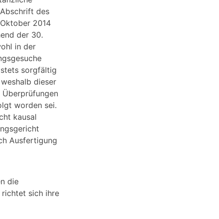
Abschrift des
. Oktober 2014
hend der 30.
ohl in der
ungsgesuche
stets sorgfältig
 weshalb dieser
e Überprüfungen
olgt worden sei.
cht kausal
ungsgericht
ch Ausfertigung
n die
ichtet sich ihre