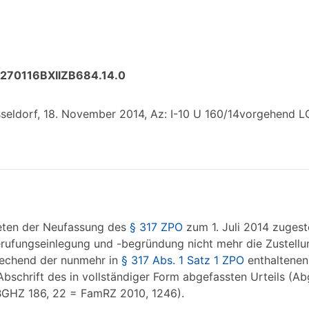
:270116BXIIZB684.14.0
eldorf, 18. November 2014, Az: I-10 U 160/14vorgehend LG
treten der Neufassung des
§ 317 ZPO
zum 1. Juli 2014 zugest
Berufungseinlegung und -begründung nicht mehr die Zustellu
prechend der nunmehr in
§ 317 Abs. 1 Satz 1 ZPO
enthaltenen
Abschrift des in vollständiger Form abgefassten Urteils (A
BGHZ 186, 22 = FamRZ 2010, 1246).