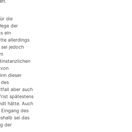
en.
ür die
Wege der
s ein
tte allerdings
 sei jedoch
em
tinstanzlichen
 von
inn dieser
 des
tfall aber auch
rist spätestens
ndt hätte. Auch
r Eingang des
shalb sei das
ng der