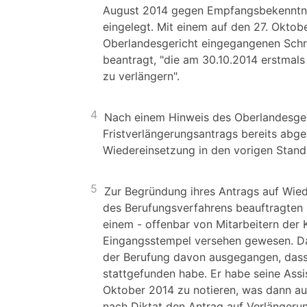
August 2014 gegen Empfangsbekenntnis
eingelegt. Mit einem auf den 27. Oktob
Oberlandesgericht eingegangenen Schrif
beantragt, "die am 30.10.2014 erstmal
zu verlängern".
4
Nach einem Hinweis des Oberlandesger
Fristverlängerungsantrags bereits abg
Wiedereinsetzung in den vorigen Stand
5
Zur Begründung ihres Antrags auf Wied
des Berufungsverfahrens beauftragten R
einem - offenbar von Mitarbeitern der 
Eingangsstempel versehen gewesen. Dah
der Berufung davon ausgegangen, dass 
stattgefunden habe. Er habe seine Assi
Oktober 2014 zu notieren, was dann au
nach Diktat den Antrag auf Verlängerun