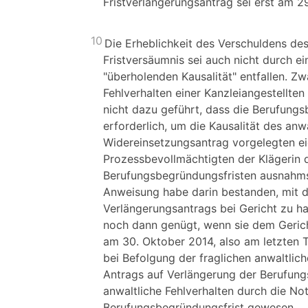
Fristverlängerungsantrag sei erst am 2
10
Die Erheblichkeit des Verschuldens des
Fristversäumnis sei auch nicht durch e
"überholenden Kausalität" entfallen. Z
Fehlverhalten einer Kanzleiangestellten
nicht dazu geführt, dass die Berufungs
erforderlich, um die Kausalität des an
Widereinsetzungsantrag vorgelegten eid
Prozessbevollmächtigten der Klägerin 
Berufungsbegründungsfristen ausnahmsl
Anweisung habe darin bestanden, mit d
Verlängerungsantrags bei Gericht zu ha
noch dann genügt, wenn sie dem Gerich
am 30. Oktober 2014, also am letzten Ta
bei Befolgung der fraglichen anwaltlic
Antrags auf Verlängerung der Berufung
anwaltliche Fehlverhalten durch die Not
Berufungsbegründungsfrist gewesen.