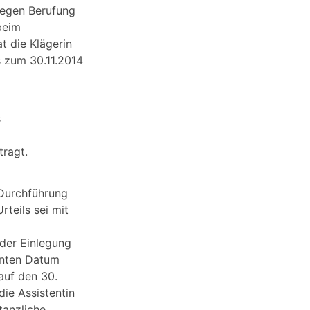
gegen Berufung
beim
t die Klägerin
s zum 30.11.2014
s
tragt.
 Durchführung
teils sei mit
 der Einlegung
nnten Datum
auf den 30.
ie Assistentin
tanzliche