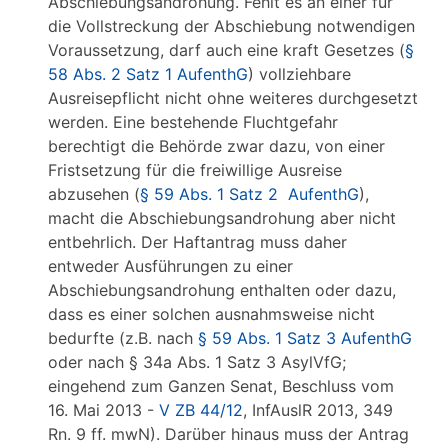
Abschiebungsandrohung. Fehlt es an einer für
die Vollstreckung der Abschiebung notwendigen
Voraussetzung, darf auch eine kraft Gesetzes (
§
58 Abs. 2 Satz 1 AufenthG
) vollziehbare
Ausreisepflicht nicht ohne weiteres durchgesetzt
werden. Eine bestehende Fluchtgefahr
berechtigt die Behörde zwar dazu, von einer
Fristsetzung für die freiwillige Ausreise
abzusehen (
§ 59 Abs. 1 Satz 2 AufenthG
),
macht die Abschiebungsandrohung aber nicht
entbehrlich. Der Haftantrag muss daher
entweder Ausführungen zu einer
Abschiebungsandrohung enthalten oder dazu,
dass es einer solchen ausnahmsweise nicht
bedurfte (z.B. nach
§ 59 Abs. 1 Satz 3 AufenthG
oder nach § 34a Abs. 1 Satz 3 AsylVfG;
eingehend zum Ganzen Senat, Beschluss vom
16. Mai 2013 -
V ZB 44/12
, InfAuslR 2013, 349
Rn. 9 ff. mwN). Darüber hinaus muss der Antrag