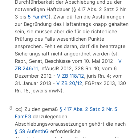
Durchführbarkeit der Abschiebung und zu der
notwendigen Haftdauer (§ 417 Abs. 2 Satz 2 Nr.
3 bis
5 FamFG
). Zwar dürfen die Ausführungen
zur Begründung des Haftantrags knapp gehalten
sein, sie müssen aber die für die richterliche
Prüfung des Falls wesentlichen Punkte
ansprechen. Fehlt es daran, darf die beantragte
Sicherungshaft nicht angeordnet werden (st.
Rspr., Senat, Beschlüsse vom 10. Mai 2012 -
V
ZB 246/11
, InfAuslR 2012, 328 Rn. 10; vom 6.
Dezember 2012 -
V ZB 118/12
, juris Rn. 4; vom
31. Januar 2013 -
V ZB 20/12
, FGPrax 2013, 130
Rn. 15, jeweils mwN).
8
cc) Zu den gemäß
§ 417 Abs. 2 Satz 2 Nr. 5
FamFG
darzulegenden
Abschiebungsvoraussetzungen gehört die nach
§ 59 AufenthG
erforderliche