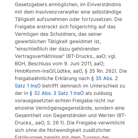
Gesetzgebers ermöglichen, im Einverständnis
mit dem Insolvenzverwalter eine selbständige
Tätigkeit aufzunehmen oder fortzusetzen. Die
Freigabe erstreckt sich folgerichtig auf das
Vermögen des Schuldners, das seiner
gewerblichen Tätigkeit gewidmet ist,
"einschließlich der dazu gehörenden
Vertragsverhältnisse" (BT-Drucks., aaO; vgl.
BGH, Beschluss vom 9. Juni 2011, aaO;
HmbKomm-InsO/Lüdtke, aaO, § 35 Rn. 262). Die
freigabeähnliche Erklärung nach
§ 35 Abs. 2
Satz 1 InsO
betrifft demnach im Unterschied zu
der in
§ 32 Abs. 3 Satz 1 InsO
als zulässig
vorausgesetzten echten Freigabe nicht nur
einzelne Vermögensgegenstände, sondern eine
Gesamtheit von Gegenständen und Werten (BT-
Drucks., aaO, S. 26 f). Die Freigabe verwirklicht
sich ohne die Notwendigkeit zusätzlicher
Erklärungen bereits mit dem Zugang der