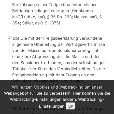
Fortführung seiner Tätigkeit unentbehrlichen
Betriebsgrundlagen entzogen (HmbKomm-
InsO/Lüdtke, aaO, § 35 Rn. 263; Heinze, aaO, S.
354; Stiller, aaO, S. 1375).
27
bb) Die mit der Freigabeerklärung verbundene
allgemeine Überleitung der Vertragsverhältnisse
von der Masse auf den Schuldner ermöglicht
eine klare Abgrenzung der die Masse und der
den Schuldner treffenden, aus der selbständigen
Tätigkeit herrührenden Verbindlichkeiten. Da die
Freigabeerklärung mit dem Zugang an den
Schuldner wirksam wird, sind danach
Wir nutzen Cookies und Webtracking um unser
entstehende Verbindlichkeiten allein gegen ihn
Webangebot für Sie zu verbessern. Hier können Sie die
zu verfolgen.
Webtracking-Einstellungen ändern:
Webtracking-
Einstellungen
OK
28
(1) Sofern der Insolvenzverwalter das Vermögen