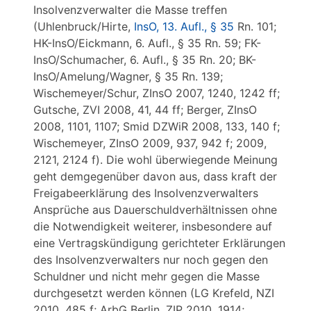
Insolvenzverwalter die Masse treffen
(Uhlenbruck/Hirte,
InsO, 13. Aufl., § 35
Rn. 101;
HK-InsO/Eickmann, 6. Aufl., § 35 Rn. 59; FK-
InsO/Schumacher, 6. Aufl., § 35 Rn. 20; BK-
InsO/Amelung/Wagner, § 35 Rn. 139;
Wischemeyer/Schur, ZInsO 2007, 1240, 1242 ff;
Gutsche, ZVI 2008, 41, 44 ff; Berger, ZInsO
2008, 1101, 1107; Smid DZWiR 2008, 133, 140 f;
Wischemeyer, ZInsO 2009, 937, 942 f; 2009,
2121, 2124 f). Die wohl überwiegende Meinung
geht demgegenüber davon aus, dass kraft der
Freigabeerklärung des Insolvenzverwalters
Ansprüche aus Dauerschuldverhältnissen ohne
die Notwendigkeit weiterer, insbesondere auf
eine Vertragskündigung gerichteter Erklärungen
des Insolvenzverwalters nur noch gegen den
Schuldner und nicht mehr gegen die Masse
durchgesetzt werden können (LG Krefeld, NZI
2010, 485 f; ArbG Berlin, ZIP 2010, 1914;