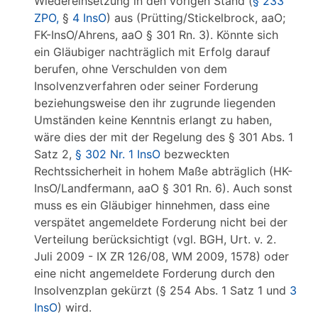
Wiedereinsetzung in den vorigen Stand (
§ 233
ZPO,
§
4 InsO
) aus (Prütting/Stickelbrock, aaO;
FK-InsO/Ahrens, aaO § 301 Rn. 3). Könnte sich
ein Gläubiger nachträglich mit Erfolg darauf
berufen, ohne Verschulden von dem
Insolvenzverfahren oder seiner Forderung
beziehungsweise den ihr zugrunde liegenden
Umständen keine Kenntnis erlangt zu haben,
wäre dies der mit der Regelung des § 301 Abs. 1
Satz 2,
§ 302 Nr. 1 InsO
bezweckten
Rechtssicherheit in hohem Maße abträglich (HK-
InsO/Landfermann, aaO § 301 Rn. 6). Auch sonst
muss es ein Gläubiger hinnehmen, dass eine
verspätet angemeldete Forderung nicht bei der
Verteilung berücksichtigt (vgl. BGH, Urt. v. 2.
Juli 2009 - IX ZR 126/08, WM 2009, 1578) oder
eine nicht angemeldete Forderung durch den
Insolvenzplan gekürzt (§ 254 Abs. 1 Satz 1 und
3
InsO
) wird.