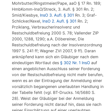
Mohrbutter/Ringstmeier/Pape, aaO § 17 Rn. 189;
HmbKomm-InsO/Streck, 3. Aufl. § 301 Rn. 2;
Smid/Kiesbye,
InsO 3. Aufl. § 301
Rn. 3; Graf-
Schlicker/Kexel,
InsO 2. Aufl. § 301
Rn. 2;
Prziklang, Verbraucherinsolvenz und
Restschuldbefreiung 2000 S. 78; Vallender ZIP
2000, 1288, 1290; a.A. Döbereiner, Die
Restschuldbefreiung nach der Insolvenzordnung
1997 S. 241 ff; Wagner ZVI 2007, 9 ff). Daran
anknüpfend kann sich ein Gläubiger nach dem
eindeutigen Wortlaut des
§ 302 Nr. 1 InsO
auf
einen angeblichen Ausschluss seiner Forderung
von der Restschuldbefreiung nicht mehr berufen,
wenn es an der Eintragung der Anmeldung einer
vorsätzlich begangenen unerlaubten Handlung in
der Tabelle fehlt (vgl. BT-Drucks. 14/5680 S.
28). Weist der Gläubiger bei der Anmeldung
seiner Forderung nicht darauf hin, dass sie nach
seiner Einschätzung auf einer unerlaubten