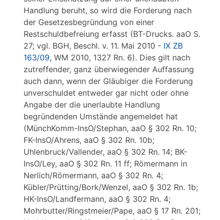
Handlung beruht, so wird die Forderung nach
der Gesetzesbegründung von einer
Restschuldbefreiung erfasst (BT-Drucks. aaO S.
27; vgl. BGH, Beschl. v. 11. Mai 2010 -
IX ZB
163/09
, WM 2010, 1327 Rn. 6). Dies gilt nach
zutreffender, ganz überwiegender Auffassung
auch dann, wenn der Gläubiger die Forderung
unverschuldet entweder gar nicht oder ohne
Angabe der die unerlaubte Handlung
begründenden Umstände angemeldet hat
(MünchKomm-InsO/Stephan, aaO § 302 Rn. 10;
FK-InsO/Ahrens, aaO § 302 Rn. 10b;
Uhlenbruck/Vallender, aaO § 302 Rn. 14; BK-
InsO/Ley, aaO § 302 Rn. 11 ff; Römermann in
Nerlich/Römermann, aaO § 302 Rn. 4;
Kübler/Prütting/Bork/Wenzel, aaO § 302 Rn. 1b;
HK-InsO/Landfermann, aaO § 302 Rn. 4;
Mohrbutter/Ringstmeier/Pape, aaO § 17 Rn. 201;