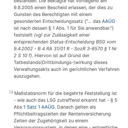
bestanden. Die Beklagte hat vorliegend am
9.8.2005 einen Bescheid erlassen, der dies zu
Gunsten des Berechtigten mit einem
gesonderten Entscheidungssatz ("… das
AAÜG
ist nach dessen § 1 Abs. 1 für Sie anwendbar.")
feststellt
(vgl zur Zulässigkeit einer
entsprechenden Status-Entscheidung BSG vom
9.4.2002 - B 4 RA 31/01 R - SozR 3-8570 § 1 Nr
2 S 10 f)
. Hiervon ist auf Grund der
Tatbestands(Drittbindungs-)wirkung dieses
Verwaltungsakts auch im gerichtlichen Verfahren
auszugehen.
14
Maßstabsnorm für die begehrte Feststellung ist
- wie auch das LSG zutreffend erkannt hat - § 5
Abs
1 Satz 1 AAÜG
. Danach gelten als
Pflichtbeitragszeiten der Rentenversicherung
Zeiten der Zugehörigkeit zu einem
Versorgungssystem, in denen eine - entgeltliche