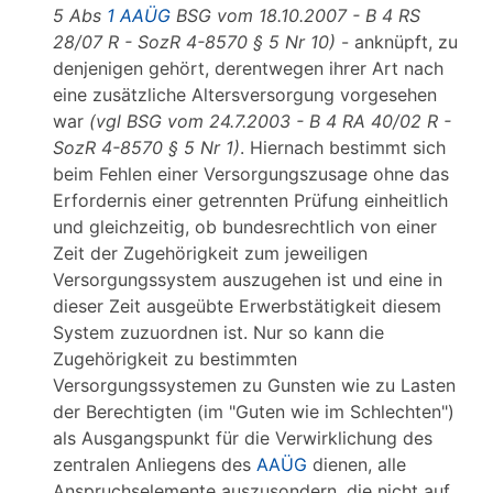
5 Abs
1 AAÜG
BSG vom 18.10.2007 - B 4 RS
28/07 R - SozR 4-8570 § 5 Nr 10)
- anknüpft, zu
denjenigen gehört, derentwegen ihrer Art nach
eine zusätzliche Altersversorgung vorgesehen
war
(vgl BSG vom 24.7.2003 - B 4 RA 40/02 R -
SozR 4-8570 § 5 Nr 1)
. Hiernach bestimmt sich
beim Fehlen einer Versorgungszusage ohne das
Erfordernis einer getrennten Prüfung einheitlich
und gleichzeitig, ob bundesrechtlich von einer
Zeit der Zugehörigkeit zum jeweiligen
Versorgungssystem auszugehen ist und eine in
dieser Zeit ausgeübte Erwerbstätigkeit diesem
System zuzuordnen ist. Nur so kann die
Zugehörigkeit zu bestimmten
Versorgungssystemen zu Gunsten wie zu Lasten
der Berechtigten (im "Guten wie im Schlechten")
als Ausgangspunkt für die Verwirklichung des
zentralen Anliegens des
AAÜG
dienen, alle
Anspruchselemente auszusondern, die nicht auf