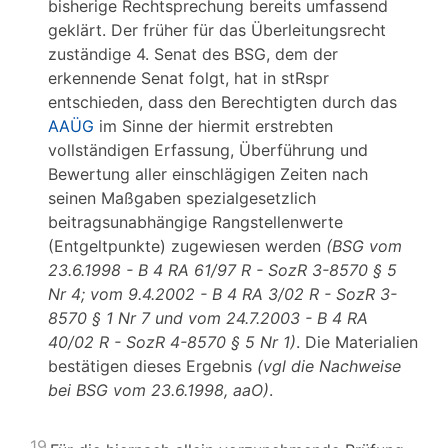
bisherige Rechtsprechung bereits umfassend
geklärt. Der früher für das Überleitungsrecht
zuständige 4. Senat des BSG, dem der
erkennende Senat folgt, hat in stRspr
entschieden, dass den Berechtigten durch das
AAÜG
im Sinne der hiermit erstrebten
vollständigen Erfassung, Überführung und
Bewertung aller einschlägigen Zeiten nach
seinen Maßgaben spezialgesetzlich
beitragsunabhängige Rangstellenwerte
(Entgeltpunkte) zugewiesen werden
(BSG vom
23.6.1998 - B 4 RA 61/97 R - SozR 3-8570 § 5
Nr 4; vom 9.4.2002 - B 4 RA 3/02 R - SozR 3-
8570 § 1 Nr 7 und vom 24.7.2003 - B 4 RA
40/02 R - SozR 4-8570 § 5 Nr 1)
. Die Materialien
bestätigen dieses Ergebnis
(vgl die Nachweise
bei BSG vom 23.6.1998, aaO)
.
19