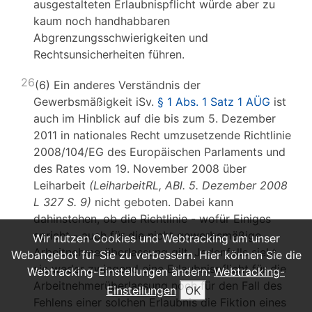
ausgestalteten Erlaubnispflicht würde aber zu
kaum noch handhabbaren
Abgrenzungsschwierigkeiten und
Rechtsunsicherheiten führen.
26
(6) Ein anderes Verständnis der
Gewerbsmäßigkeit iSv.
§ 1 Abs. 1 Satz 1 AÜG
ist
auch im Hinblick auf die bis zum 5. Dezember
2011 in nationales Recht umzusetzende Richtlinie
2008/104/EG des Europäischen Parlaments und
des Rates vom 19. November 2008 über
Leiharbeit
(LeiharbeitRL, ABl. 5. Dezember 2008
L 327 S. 9)
nicht geboten. Dabei kann
dahinstehen, ob die Richtlinie - wofür Einiges
spricht - auch für die nicht gewerbsmäßige
Wir nutzen Cookies und Webtracking um unser
Arbeitnehmerüberlassung gilt. Jedenfalls sieht
Webangebot für Sie zu verbessern. Hier können Sie die
sie weder zwingend eine Erlaubnispflicht für die
Webtracking-Einstellungen ändern:
Webtracking-
Arbeitnehmerüberlassung noch für den Fall des
Einstellungen
OK
Fehlens einer solchen Erlaubnis die Fiktion eines