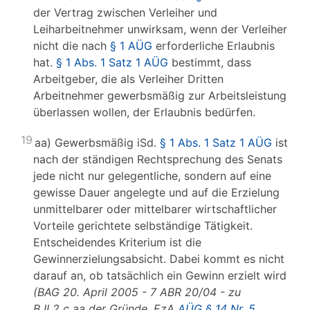
der Vertrag zwischen Verleiher und
Leiharbeitnehmer unwirksam, wenn der Verleiher
nicht die nach
§ 1 AÜG
erforderliche Erlaubnis
hat.
§ 1 Abs. 1 Satz 1 AÜG
bestimmt, dass
Arbeitgeber, die als Verleiher Dritten
Arbeitnehmer gewerbsmäßig zur Arbeitsleistung
überlassen wollen, der Erlaubnis bedürfen.
19
aa) Gewerbsmäßig iSd.
§ 1 Abs. 1 Satz 1 AÜG
ist
nach der ständigen Rechtsprechung des Senats
jede nicht nur gelegentliche, sondern auf eine
gewisse Dauer angelegte und auf die Erzielung
unmittelbarer oder mittelbarer wirtschaftlicher
Vorteile gerichtete selbständige Tätigkeit.
Entscheidendes Kriterium ist die
Gewinnerzielungsabsicht. Dabei kommt es nicht
darauf an, ob tatsächlich ein Gewinn erzielt wird
(BAG 20. April 2005 - 7 ABR 20/04 - zu
B II 2 c aa der Gründe, EzA
AÜG § 14 Nr. 5