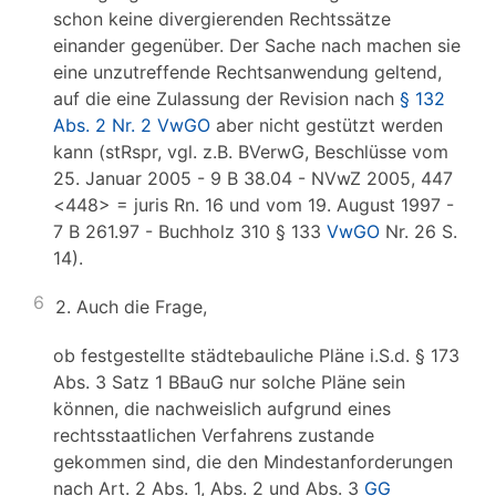
schon keine divergierenden Rechtssätze
einander gegenüber. Der Sache nach machen sie
eine unzutreffende Rechtsanwendung geltend,
auf die eine Zulassung der Revision nach
§ 132
Abs. 2 Nr. 2 VwGO
aber nicht gestützt werden
kann (stRspr, vgl. z.B. BVerwG, Beschlüsse vom
25. Januar 2005 - 9 B 38.04 - NVwZ 2005, 447
<448> = juris Rn. 16 und vom 19. August 1997 -
7 B 261.97 - Buchholz 310 § 133
VwGO
Nr. 26 S.
14).
6
2. Auch die Frage,
ob festgestellte städtebauliche Pläne i.S.d. § 173
Abs. 3 Satz 1 BBauG nur solche Pläne sein
können, die nachweislich aufgrund eines
rechtsstaatlichen Verfahrens zustande
gekommen sind, die den Mindestanforderungen
nach Art. 2 Abs. 1, Abs. 2 und Abs. 3
GG