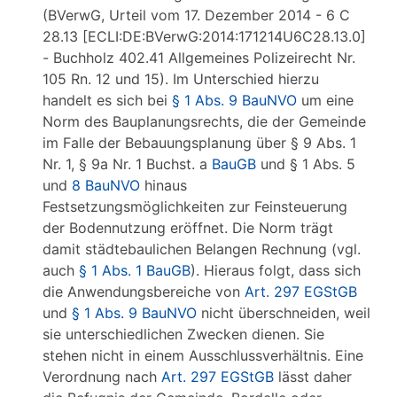
(BVerwG, Urteil vom 17. Dezember 2014 - 6 C
28.13 [ECLI:DE:BVerwG:2014:171214U6C28.13.0]
- Buchholz 402.41 Allgemeines Polizeirecht Nr.
105 Rn. 12 und 15). Im Unterschied hierzu
handelt es sich bei
§ 1 Abs. 9 BauNVO
um eine
Norm des Bauplanungsrechts, die der Gemeinde
im Falle der Bebauungsplanung über § 9 Abs. 1
Nr. 1, § 9a Nr. 1 Buchst. a
BauGB
und § 1 Abs. 5
und
8 BauNVO
hinaus
Festsetzungsmöglichkeiten zur Feinsteuerung
der Bodennutzung eröffnet. Die Norm trägt
damit städtebaulichen Belangen Rechnung (vgl.
auch
§ 1 Abs. 1 BauGB
). Hieraus folgt, dass sich
die Anwendungsbereiche von
Art. 297 EGStGB
und
§ 1 Abs. 9 BauNVO
nicht überschneiden, weil
sie unterschiedlichen Zwecken dienen. Sie
stehen nicht in einem Ausschlussverhältnis. Eine
Verordnung nach
Art. 297 EGStGB
lässt daher