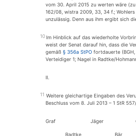
vom 30. April 2015 zu werten wäre (zu
162/08, wistra 2009, 33, 34 f.; Wohlers 
unzulässig. Denn aus ihm ergibt sich d
10
Im Hinblick auf das wiederholte Vorbri
weist der Senat darauf hin, dass die V
gemäß
§ 356a StPO
fortdauerte (BGH,
Verteidiger 1; Nagel in Radtke/Hohman
II.
11
Weitere gleichartige Eingaben des Veru
Beschluss vom 8. Juli 2013 – 1 StR 557
Graf Jäger Cire
Radtke Bär