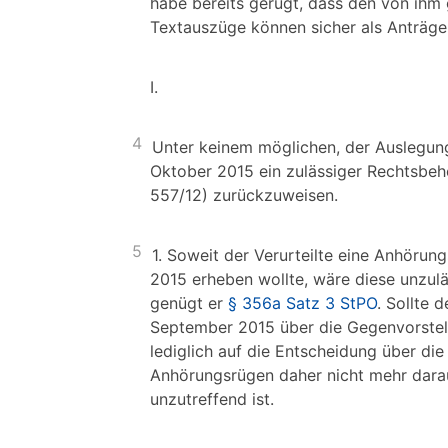
habe bereits gerügt, dass den von ih
Textauszüge können sicher als Anträg
I.
4
Unter keinem möglichen, der Ausleg
Oktober 2015 ein zulässiger Rechtsbehe
557/12) zurückzuweisen.
5
1. Soweit der Verurteilte eine Anhöru
2015 erheben wollte, wäre diese unzulä
genügt er
§ 356a Satz 3 StPO
. Sollte
September 2015 über die Gegenvorstell
lediglich auf die Entscheidung über di
Anhörungsrügen daher nicht mehr darau
unzutreffend ist.