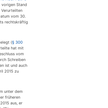
n vorigen Stand
Verurteilten
 Datum vom 30.
s rechtskräftig
elegt (
§ 300
eilte hat mit
Beschluss vom
urch Schreiben
en ist und auch
il 2015 zu
em unter dem
er früheren
2015 aus, er