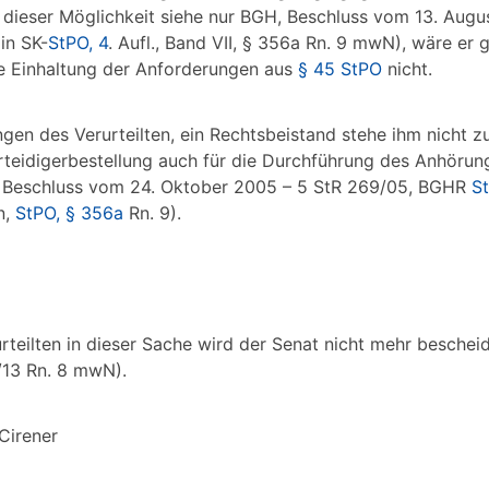
 dieser Möglichkeit siehe nur BGH, Beschluss vom 13. Augu
in SK-
StPO, 4
. Aufl., Band VII, § 356a Rn. 9 mwN), wäre er g
ie Einhaltung der Anforderungen aus
§ 45 StPO
nicht.
ngen des Verurteilten, ein Rechtsbeistand stehe ihm nicht z
erteidigerbestellung auch für die Durchführung des Anhöru
 Beschluss vom 24. Oktober 2005 – 5 StR 269/05, BGHR
S
n,
StPO, § 356a
Rn. 9).
rteilten in dieser Sache wird der Senat nicht mehr beschei
/13 Rn. 8 mwN).
ner