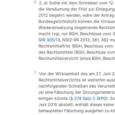
6
2. a) Sollte mit dem Schreiben vom 12
die Versäumung der Frist zur Einlegung
2012 begehrt werden, wäre der Antrag 
Bundesgerichtshofs können die Vorau
Wiedereinsetzung begehrende Rechtsmi
macht (vgl. nur BGH, Beschlüsse vom 31
StR 305/13
, NStZ-RR 2013, 381, 382 mw
Rechtsmittelfrist (BGH, Beschluss vom 
des Rechtsmittels (BGH, Beschluss vo
Rechtsmittelverzicht (etwa BGH, Beschl
7
Von der Wirksamkeit des am 27. Juni 2
Rechtsmittelverzichts ist weiterhin a
nachfolgenden Schreiben des Verurteilte
ob eine Fälschung der Sitzungsniedersch
bringen könnte (
§ 274 Satz 2 StPO
). S
Juni 2015 abstellt, enthält dieses kei
behaupteten Fälschung ausgehen zu kön