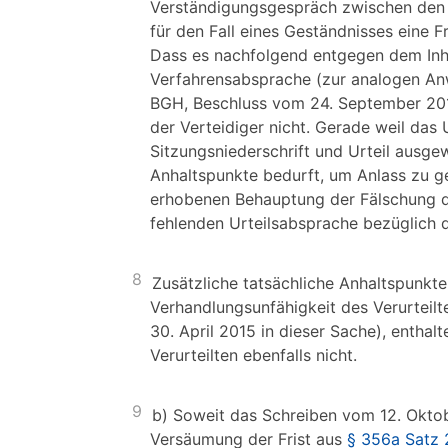
Verständigungsgespräch zwischen den V
für den Fall eines Geständnisses eine F
Dass es nachfolgend entgegen dem Inhal
Verfahrensabsprache (zur analogen 
BGH, Beschluss vom 24. September 20
der Verteidiger nicht. Gerade weil das U
Sitzungsniederschrift und Urteil ausg
Anhaltspunkte bedurft, um Anlass zu g
erhobenen Behauptung der Fälschung de
fehlenden Urteilsabsprache bezüglich 
8
Zusätzliche tatsächliche Anhaltspunkt
Verhandlungsunfähigkeit des Verurteilt
30. April 2015 in dieser Sache), enth
Verurteilten ebenfalls nicht.
9
b) Soweit das Schreiben vom 12. Oktob
Versäumung der Frist aus
§ 356a Satz 