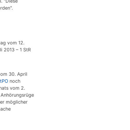
. "Diese
rden".
rag vom 12.
i 2013 – 1 StR
om 30. April
StPO
noch
nats vom 2.
e Anhörungsrüge
der möglicher
Sache