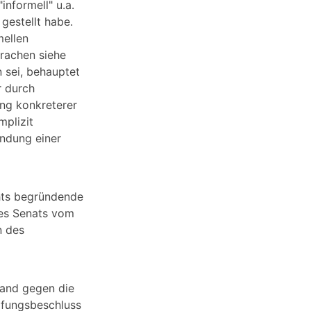
nformell" u.a.
gestellt habe.
mellen
rachen siehe
n sei, behauptet
r durch
ung konkreterer
mplizit
undung einer
chts begründende
des Senats vom
n des
tand gegen die
fungsbeschluss