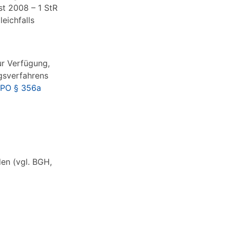
st 2008 – 1 StR
leichfalls
ur Verfügung,
ngsverfahrens
tPO § 356a
den (vgl. BGH,