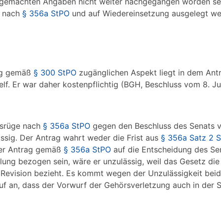
m gemachten Angaben nicht weiter nachgegangen worden sei
e nach
§ 356a StPO
und auf Wiedereinsetzung ausgelegt we
ung gemäß
§ 300 StPO
zugänglichen Aspekt liegt in dem Ant
lf. Er war daher kostenpflichtig (BGH, Beschluss vom 8. Jul
ngsrüge nach
§ 356a StPO
gegen den Beschluss des Senats v
ssig. Der Antrag wahrt weder die Frist aus
§ 356a Satz 2 
 der Antrag gemäß
§ 356a StPO
auf die Entscheidung des Se
ung bezogen sein, wäre er unzulässig, weil das Gesetz di
e Revision bezieht. Es kommt wegen der Unzulässigkeit bei
f an, dass der Vorwurf der Gehörsverletzung auch in der 