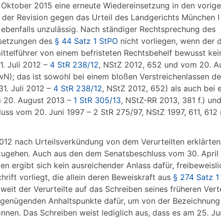
. Oktober 2015 eine erneute Wiedereinsetzung in den vorig
 der Revision gegen das Urteil des Landgerichts München I
ebenfalls unzulässig. Nach ständiger Rechtsprechung des
ssetzungen des
§ 44 Satz 1 StPO
nicht vorliegen, wenn der d
ttelführer von einem befristeten Rechtsbehelf bewusst ke
. Juli 2012 –
4 StR 238/12
, NStZ 2012, 652 und vom 20. A
N); das ist sowohl bei einem bloßen Verstreichenlassen de
31. Juli 2012 –
4 StR 238/12
, NStZ 2012, 652) als auch bei
m 20. August 2013 –
1 StR 305/13
, NStZ-RR 2013, 381 f.) u
uss vom 20. Juni 1997 – 2 StR 275/97, NStZ 1997, 611, 612 
012 nach Urteilsverkündung von dem Verurteilten erklärten
uszugehen. Auch aus den dem Senatsbeschluss vom 30. April
n ergibt sich kein ausreichender Anlass dafür, freibeweisli
rift vorliegt, die allein deren Beweiskraft aus
§ 274 Satz 1
oweit der Verurteilte auf das Schreiben seines früheren Vert
ne genügenden Anhaltspunkte dafür, um von der Bezeichnung
nen. Das Schreiben weist lediglich aus, dass es am 25. Ju