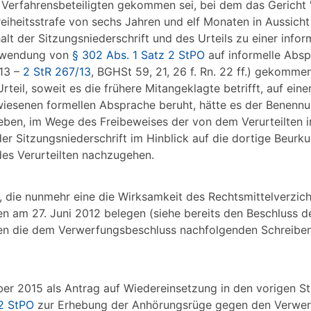
erfahrensbeteiligten gekommen sei, bei dem das Gericht "i
reiheitsstrafe von sechs Jahren und elf Monaten in Aussicht 
t der Sitzungsniederschrift und des Urteils zu einer infor
Anwendung von
§ 302 Abs. 1 Satz 2 StPO
auf informelle Absp
13 –
2 StR 267/13
, BGHSt 59, 21, 26 f. Rn. 22 ff.) gekomme
rteil, soweit es die frühere Mitangeklagte betrifft, auf eine
ewiesenen formellen Absprache beruht, hätte es der Benenn
eben, im Wege des Freibeweises der von dem Verurteilten i
r Sitzungsniederschrift im Hinblick auf die dortige Beurk
des Verurteilten nachzugehen.
e, die nunmehr eine die Wirksamkeit des Rechtsmittelverzi
en am 27. Juni 2012 belegen (siehe bereits den Beschluss 
alten die dem Verwerfungsbeschluss nachfolgenden Schreibe
er 2015 als Antrag auf Wiedereinsetzung in den vorigen S
2 StPO
zur Erhebung der Anhörungsrüge gegen den Verwer