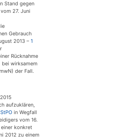
en Stand gegen
 vom 27. Juni
ie
inen Gebrauch
ugust 2013 –
1
r
 einer Rücknahme
nd bei wirksamem
mwN) der Fall.
 2015
ch aufzuklären,
 StPO
in Wegfall
eidigers vom 16.
 einer konkret
ni 2012 zu einem