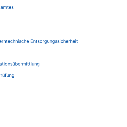
samtes
erntechnische Entsorgungssicherheit
mationsübermittlung
Prüfung