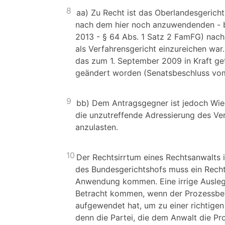
8
aa) Zu Recht ist das Oberlandesgerich
nach dem hier noch anzuwendenden - bi
2013 - § 64 Abs. 1 Satz 2 FamFG) nach
als Verfahrensgericht einzureichen war
das zum 1. September 2009 in Kraft get
geändert worden (Senatsbeschluss vom
9
bb) Dem Antragsgegner ist jedoch Wied
die unzutreffende Adressierung des Ver
anzulasten.
10
Der Rechtsirrtum eines Rechtsanwalts i
des Bundesgerichtshofs muss ein Recht
Anwendung kommen. Eine irrige Ausleg
Betracht kommen, wenn der Prozessbevo
aufgewendet hat, um zu einer richtigen
denn die Partei, die dem Anwalt die Pro