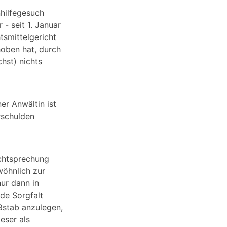
hilfegesuch
- seit 1. Januar
tsmittelgericht
hoben hat, durch
hst) nichts
er Anwältin ist
rschulden
echtsprechung
wöhnlich zur
ur dann in
de Sorgfalt
ßstab anzulegen,
eser als