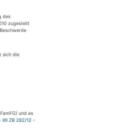
g des
010 zugestellt
e Beschwerde
 sich die
1 FamFG) und es
 -
XII ZB 282/12
-