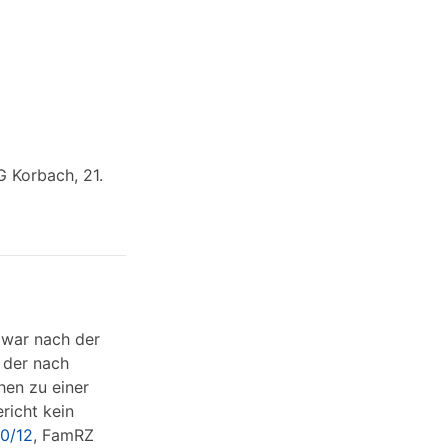
G Korbach, 21.
 war nach der
 der nach
hen zu einer
richt kein
00/12
, FamRZ