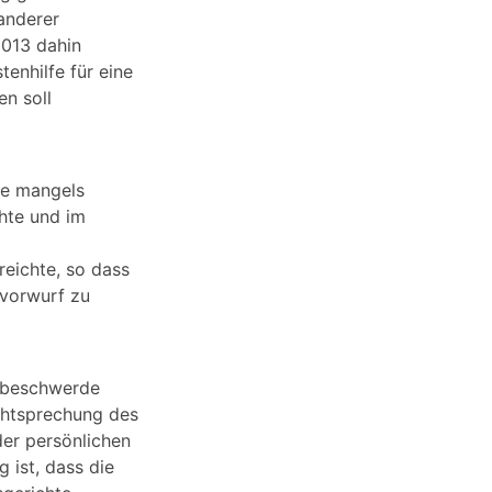
anderer
2013 dahin
enhilfe für eine
n soll
ge mangels
hte und im
eichte, so dass
svorwurf zu
tsbeschwerde
chtsprechung des
der persönlichen
 ist, dass die