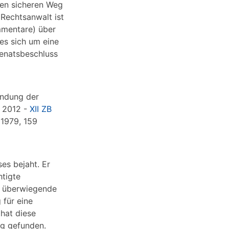
den sicheren Weg
Rechtsanwalt ist
ommentare) über
es sich um eine
Senatsbeschluss
endung der
r 2012 -
XII ZB
 1979, 159
es bejaht. Er
htigte
g überwiegende
 für eine
hat diese
ag gefunden.