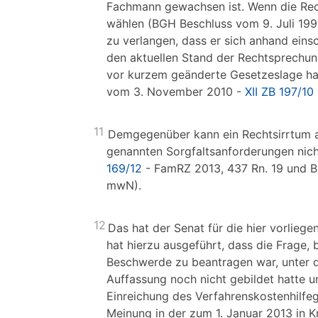
Fachmann gewachsen ist. Wenn die Rech
wählen (BGH Beschluss vom 9. Juli 19
zu verlangen, dass er sich anhand eins
den aktuellen Stand der Rechtsprechun
vor kurzem geänderte Gesetzeslage han
vom 3. November 2010 -
XII ZB 197/10
11
Demgegenüber kann ein Rechtsirrtum a
genannten Sorgfaltsanforderungen nic
169/12
- FamRZ 2013, 437 Rn. 19 und B
mwN).
12
Das hat der Senat für die hier vorlieg
hat hierzu ausgeführt, dass die Frage, 
Beschwerde zu beantragen war, unter d
Auffassung noch nicht gebildet hatte u
Einreichung des Verfahrenskostenhilf
Meinung in der zum 1. Januar 2013 in K