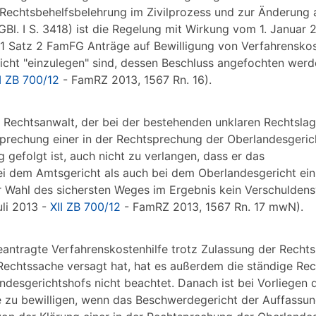
 Rechtsbehelfsbelehrung im Zivilprozess und zur Änderung 
l. I S. 3418) ist die Regelung mit Wirkung vom 1. Januar 
1 Satz 2 FamFG Anträge auf Bewilligung von Verfahrenskost
cht "einzulegen" sind, dessen Beschluss angefochten werde
I ZB 700/12
- FamRZ 2013, 1567 Rn. 16).
 Rechtsanwalt, der bei der bestehenden unklaren Rechtsla
tsprechung einer in der Rechtsprechung der Oberlandesgeric
 gefolgt ist, auch nicht zu verlangen, dass er das
i dem Amtsgericht als auch bei dem Oberlandesgericht einr
r Wahl des sichersten Weges im Ergebnis kein Verschulden
uli 2013 -
XII ZB 700/12
- FamRZ 2013, 1567 Rn. 17 mwN).
eantragte Verfahrenskostenhilfe trotz Zulassung der Rech
Rechtssache versagt hat, hat es außerdem die ständige Re
desgerichtshofs nicht beachtet. Danach ist bei Vorliegen 
 zu bewilligen, wenn das Beschwerdegericht der Auffassung