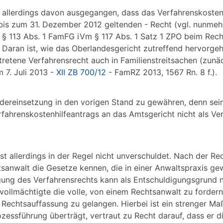
t allerdings davon ausgegangen, dass das Verfahrenskosten
s zum 31. Dezember 2012 geltenden - Recht (vgl. nunmehr 
 § 113 Abs. 1 FamFG iVm § 117 Abs. 1 Satz 1 ZPO beim Rech
. Daran ist, wie das Oberlandesgericht zutreffend hervorge
retene Verfahrensrecht auch in Familienstreitsachen (zunäc
 7. Juli 2013 -
XII ZB 700/12
- FamRZ 2013, 1567 Rn. 8 f.).
ereinsetzung in den vorigen Stand zu gewähren, denn sein
fahrenskostenhilfeantrags an das Amtsgericht nicht als Ve
st allerdings in der Regel nicht unverschuldet. Nach der R
sanwalt die Gesetze kennen, die in einer Anwaltspraxis ge
ung des Verfahrensrechts kann als Entschuldigungsgrund n
llmächtigte die volle, von einem Rechtsanwalt zu fordern
 Rechtsauffassung zu gelangen. Hierbei ist ein strenger Ma
zessführung überträgt, vertraut zu Recht darauf, dass er di