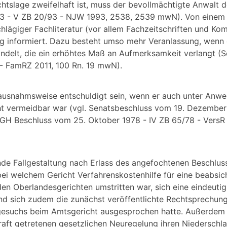
tslage zweifelhaft ist, muss der bevollmächtigte Anwalt 
93 - V ZB 20/93 - NJW 1993, 2538, 2539 mwN). Von einem 
chlägiger Fachliteratur (vor allem Fachzeitschriften und K
g informiert. Dazu besteht umso mehr Veranlassung, wenn 
delt, die ein erhöhtes Maß an Aufmerksamkeit verlangt (
- FamRZ 2011, 100 Rn. 19 mwN).
usnahmsweise entschuldigt sein, wenn er auch unter Anw
ht vermeidbar war (vgl. Senatsbeschluss vom 19. Dezembe
GH Beschluss vom 25. Oktober 1978 - IV ZB 65/78 - VersR
ende Fallgestaltung nach Erlass des angefochtenen Beschluss
bei welchem Gericht Verfahrenskostenhilfe für eine beabsic
en Oberlandesgerichten umstritten war, sich eine eindeuti
nd sich zudem die zunächst veröffentlichte Rechtsprechung
egesuchs beim Amtsgericht ausgesprochen hatte. Außerdem 
raft getretenen gesetzlichen Neuregelung ihren Niederschl