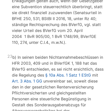
Erwägungen gelten auch, wenn der Gesetzgeber
eine Subvention steuerrechtlich überbringt, statt
sie direkt finanziell zuzuwenden (Senatsurteil in
BFHE 250, 531, BStBl II 2016, 18, unter Rz 40;
ständige Rechtsprechung des BVerfG, vgl. statt
vieler Urteil des BVerfG vom 20. April
2004 1 BvR 905/00, 1 BvR 1748/99, BVerfGE
110, 274, unter C.I.4., m.w.N.).
23
b) In seinen beiden Nichtannahmebeschlüssen in
HFR 2003, 409 und in BVerfGK 1, 188 hat das
BVerfG entschieden, es sei nicht ersichtlich, dass
die Regelung des
§ 10a Abs. 1 Satz 1 EStG
mit
Art. 3 Abs. 1 GG
unvereinbar sei, soweit diese
den in der gesetzlichen Rentenversicherung
Pflichtversicherten und gleichgestellten
Personen eine steuerliche Begünstigung in
Gestalt des Sonderausgabenabzugs für
Altersvorsorgebeiträge bei der