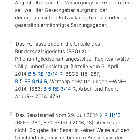
Angestellter von der Versorgungslücke betroffen
sei, weil der Gesetzgeber aufgrund der
demographischen Entwicklung handele oder der
gesetzlich ermächtigte Satzungsgeber.
6
Das FG lasse zudem die Urteile des
Bundessozialgerichts (BSG) zur
Pflichtmitgliedschaft angestellter Rechtsanwälte
völlig unberücksichtigt (Urteile vom 3. April
2014
B 5 RE 13/14 R
, BSGE 115, 267;
B 5 RE 9/14 R
, Wertpapier-Mitteilungen --WM--
2014, 1883;
B 5 RE 3/14 R
, Arbeit und Recht --
ArbuR-- 2014, 476).
7
Das Senatsurteil vom 29. Juli 2015
X R 11/13
(BFHE 250, 531, BStBl II 2016, 18) überzeuge
nicht. So gehe der Senat in keiner Weise auf den
Umstand ein, dass es bei dem Ausschluss der