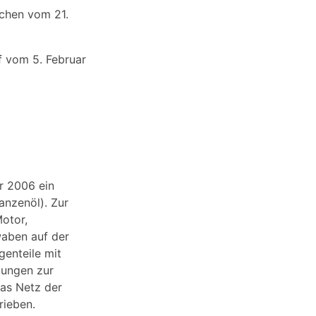
nchen vom 21.
f vom 5. Februar
hr 2006 ein
nzenöl). Zur
otor,
waben auf der
enteile mit
tungen zur
as Netz der
rieben.