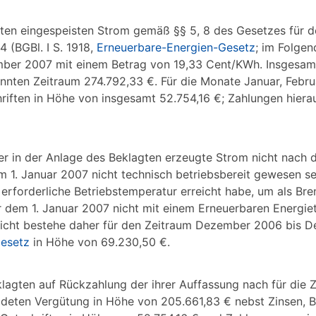
gten eingespeisten Strom gemäß §§ 5, 8 des Gesetzes für 
 (BGBl. I S. 1918,
Erneuerbare-Energien-Gesetz
; im Folge
er 2007 mit einem Betrag von 19,33 Cent/KWh. Insgesamt
annten Zeitraum 274.792,33 €. Für die Monate Januar, Febr
riften in Höhe von insgesamt 52.754,16 €; Zahlungen hierau
 der in der Anlage des Beklagten erzeugte Strom nicht nac
em 1. Januar 2007 nicht technisch betriebsbereit gewesen se
 erforderliche Betriebstemperatur erreicht habe, um als Bre
or dem 1. Januar 2007 nicht mit einem Erneuerbaren Energiet
icht bestehe daher für den Zeitraum Dezember 2006 bis 
esetz
in Höhe von 69.230,50 €.
eklagten auf Rückzahlung der ihrer Auffassung nach für die
deten Vergütung in Höhe von 205.661,83 € nebst Zinsen, B