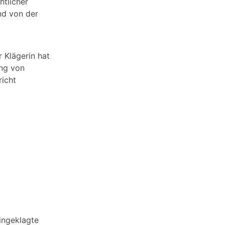
htlicher
nd von der
 Klägerin hat
ung von
richt
ingeklagte