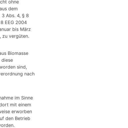
icht ohne
 aus dem
3 Abs. 4, § 8
, 8 EEG 2004
anuar bis März
, zu vergüten.
 aus Biomasse
 diese
worden sind,
sverordnung nach
bnahme im Sinne
dort mit einem
lweise erworben
uf den Betrieb
worden.