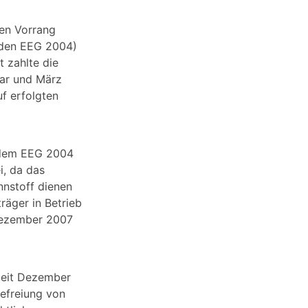
den Vorrang
nden EEG 2004)
 zahlte die
uar und März
f erfolgten
h dem EEG 2004
i, da das
nnstoff dienen
räger in Betrieb
Dezember 2007
 Zeit Dezember
efreiung von