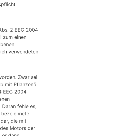
pflicht
 Abs. 2 EEG 2004
ei zum einen
ebenen
lich verwendeten
worden. Zwar sei
eb mit Pflanzenöl
 4 EEG 2004
henen
 Daran fehle es,
o bezeichnete
dar, die mit
 des Motors der
 er dann