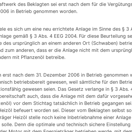
ftwerk des Beklagten sei erst nach dem für die Vergütungs
006 in Betrieb genommen worden.
le es sich um eine neu errichtete Anlage im Sinne des § 3
Anlage gemäß § 3 Abs. 4 EEG 2004. Für diese Beurteilung s
e des ursprünglich an einem anderen Ort (Schwaben) betri
d zum anderen, dass er die Anlage nicht mit dem ursprüng
dern mit Pflanzenöl betreibe.
n erst nach dem 31. Dezember 2006 in Betrieb genommen 
nisch betriebsbereit gewesen, weil sämtliche für den Betri
ionsfähig gewesen seien. Das Gesetz verlange in § 3 Abs.
bereitschaft auch, dass die Anlage mit dem dafür vorgese
enöl) vor dem Stichtag tatsächlich in Betrieb gegangen sei.
Heizöl befeuert worden sei. Dieser vom Beklagten selbst s
räger Heizöl stelle noch keine Inbetriebnahme einer Anlage 
solle. Denn die optimale und technisch sichere Einstellung
der Motor mit dem Energieträger betrieben werde, mit dem