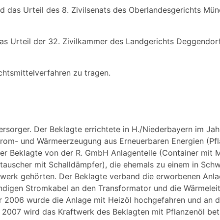
rd das Urteil des 8. Zivilsenats des Oberlandesgerichts Mü
as Urteil der 32. Zivilkammer des Landgerichts Deggendor
chtsmittelverfahren zu tragen.
versorger. Der Beklagte errichtete in H./Niederbayern im Ja
rom- und Wärmeerzeugung aus Erneuerbaren Energien (Pfla
der Beklagte von der R. GmbH Anlagenteile (Container mit M
auscher mit Schalldämpfer), die ehemals zu einem in Sch
twerk gehörten. Der Beklagte verband die erworbenen Anlag
endigen Stromkabel an den Transformator und die Wärmelei
2006 wurde die Anlage mit Heizöl hochgefahren und an d
r 2007 wird das Kraftwerk des Beklagten mit Pflanzenöl bet