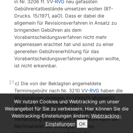
in Nr. 3206 ff. VV-
RVG
neu gefassten
Gebührentatbestände umsetzen wollen (BT-
Drucks. 15/1971, aaO). Dass er dabei die
allgemein für Revisionsverfahren in Ansatz zu
bringenden Gebühren als dem
Vorabentscheidungsverfahren nicht mehr
angemessen erachtet hat und sonst zu einer
generellen Gebührenerhöhung für das
Vorabentscheidungsverfahren gelangen wollte,
ist nicht erkennbar.
21
c) Die von der Beklagten angemeldete
Terminsgebühr nach Nr. 3210 VV-
RVG
haben die
Vorinstanzen dagegen zu Unrecht abgesetzt.
Wir nutzen Cookies und Webtracking um unser
Zwar hat der Gerichtshof im
Webangebot für Sie zu verbessern. Hier können Sie die
Vorabentscheidungsverfahren ohne mündliche
Webtracking-Einstellungen ändern:
Webtracking-
Verhandlung entschieden. Gleichwohl kann der
Einstellungen
OK
Rechtsanwalt der Beklagten für das