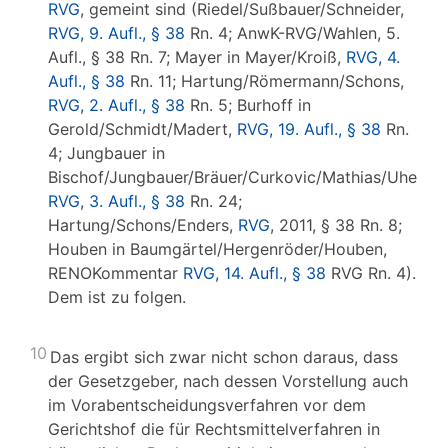
RVG
, gemeint sind (Riedel/Sußbauer/Schneider,
RVG, 9. Aufl., § 38
Rn. 4; AnwK-RVG/Wahlen, 5.
Aufl., § 38 Rn. 7; Mayer in Mayer/Kroiß,
RVG, 4.
Aufl., § 38
Rn. 11; Hartung/Römermann/Schons,
RVG, 2. Aufl., § 38
Rn. 5; Burhoff in
Gerold/Schmidt/Madert,
RVG, 19. Aufl., § 38
Rn.
4; Jungbauer in
Bischof/Jungbauer/Bräuer/Curkovic/Mathias/Uher,
RVG, 3. Aufl., § 38
Rn. 24;
Hartung/Schons/Enders,
RVG
, 2011, § 38 Rn. 8;
Houben in Baumgärtel/Hergenröder/Houben,
RENOKommentar
RVG, 14. Aufl., § 38
RVG Rn. 4).
Dem ist zu folgen.
10
Das ergibt sich zwar nicht schon daraus, dass
der Gesetzgeber, nach dessen Vorstellung auch
im Vorabentscheidungsverfahren vor dem
Gerichtshof die für Rechtsmittelverfahren in