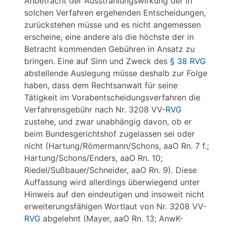
Anbetracht der Ausstrahlungswirkung der in
solchen Verfahren ergehenden Entscheidungen,
zurückstehen müsse und es nicht angemessen
erscheine, eine andere als die höchste der in
Betracht kommenden Gebühren in Ansatz zu
bringen. Eine auf Sinn und Zweck des
§ 38 RVG
abstellende Auslegung müsse deshalb zur Folge
haben, dass dem Rechtsanwalt für seine
Tätigkeit im Vorabentscheidungsverfahren die
Verfahrensgebühr nach Nr. 3208 VV-
RVG
zustehe, und zwar unabhängig davon, ob er
beim Bundesgerichtshof zugelassen sei oder
nicht (Hartung/Römermann/Schons, aaO Rn. 7 f.;
Hartung/Schons/Enders, aaO Rn. 10;
Riedel/Sußbauer/Schneider, aaO Rn. 9). Diese
Auffassung wird allerdings überwiegend unter
Hinweis auf den eindeutigen und insoweit nicht
erweiterungsfähigen Wortlaut von Nr. 3208 VV-
RVG
abgelehnt (Mayer, aaO Rn. 13; AnwK-