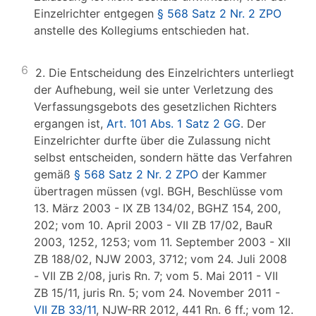
Einzelrichter entgegen
§ 568 Satz 2 Nr. 2 ZPO
anstelle des Kollegiums entschieden hat.
6
2. Die Entscheidung des Einzelrichters unterliegt
der Aufhebung, weil sie unter Verletzung des
Verfassungsgebots des gesetzlichen Richters
ergangen ist,
Art. 101 Abs. 1 Satz 2 GG
. Der
Einzelrichter durfte über die Zulassung nicht
selbst entscheiden, sondern hätte das Verfahren
gemäß
§ 568 Satz 2 Nr. 2 ZPO
der Kammer
übertragen müssen (vgl. BGH, Beschlüsse vom
13. März 2003 - IX ZB 134/02, BGHZ 154, 200,
202; vom 10. April 2003 - VII ZB 17/02, BauR
2003, 1252, 1253; vom 11. September 2003 - XII
ZB 188/02, NJW 2003, 3712; vom 24. Juli 2008
- VII ZB 2/08, juris Rn. 7; vom 5. Mai 2011 - VII
ZB 15/11, juris Rn. 5; vom 24. November 2011 -
VII ZB 33/11
, NJW-RR 2012, 441 Rn. 6 ff.; vom 12.