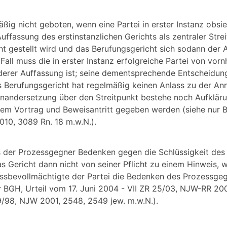
äßig nicht geboten, wenn eine Partei in erster Instanz obsi
uffassung des erstinstanzlichen Gerichts als zentraler Stre
t gestellt wird und das Berufungsgericht sich sodann der 
Fall muss die in erster Instanz erfolgreiche Partei von vorn
derer Auffassung ist; seine dementsprechende Entscheidun
s Berufungsgericht hat regelmäßig keinen Anlass zu der An
einandersetzung über den Streitpunkt bestehe noch Aufklär
rem Vortrag und Beweisantritt gegeben werden (siehe nur 
010, 3089 Rn. 18 m.w.N.).
s der Prozessgegner Bedenken gegen die Schlüssigkeit des
s Gericht dann nicht von seiner Pflicht zu einem Hinweis, 
essbevollmächtigte der Partei die Bedenken des Prozessgeg
 BGH, Urteil vom 17. Juni 2004 - VII ZR 25/03, NJW-RR 200
9/98, NJW 2001, 2548, 2549 jew. m.w.N.).