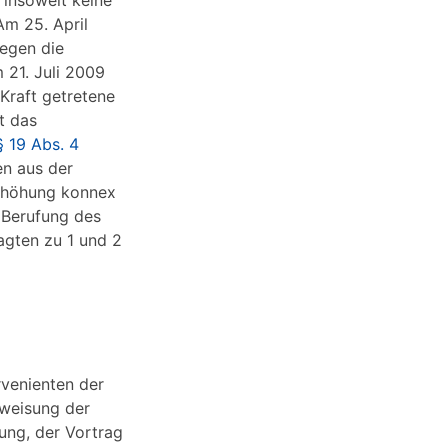
 insoweit keine
Am 25. April
gegen die
 21. Juli 2009
Kraft getretene
t das
§ 19 Abs. 4
en aus der
erhöhung konnex
 Berufung des
agten zu 1 und 2
rvenienten der
rweisung der
dung, der Vortrag