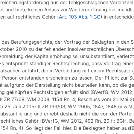
ereicherungsforderung aus der fehlgeschlagenen Voreinzahl
tet und biete keinen Anlass zur Wiedereröffnung der mündli
en auf rechtliches Gehör (
Art. 103 Abs. 1 GG
) in entscheid
des Berufungsgerichts, der Vortrag der Beklagten in den S
tober 2010 zu der fehlenden insolvenzrechtlichen Übersc
Anmeldung der Kapitalerhöhung sei unsubstantiiert, verletzt
Es entspricht ständiger Rechtsprechung, dass Vortrag einer
 Tatsachen anführt, die in Verbindung mit einem Rechtssatz 
 Person entstanden erscheinen zu lassen. Der Pflicht zur Su
t aufgrund der Darstellung nicht beurteilen kann, ob die ge
g geknüpften Rechtsfolgen erfüllt sind (BVerfG, WM 2012, 
I ZR 77/08, WM 2009, 1154 Rn. 4; Beschluss vom 21. Mai 20
om 25. Juli 2005- II ZR 199/03, WM 2005, 1847, 1848 m.w.N.
ubstantiierung und erhebt deshalb nicht die von der Parte
rechtliches Gehör (BVerfG, WM 2012, 492 Rn. 20 f.; BGH, B
54 Rn. 4). So liegt der Fall hier. Die Beklagten haben ausfü