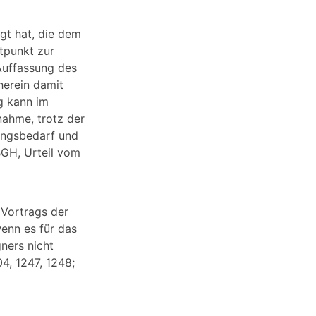
egt hat, die dem
itpunkt zur
Auffassung des
herein damit
g kann im
nahme, trotz der
ungsbedarf und
BGH, Urteil vom
 Vortrags der
wenn es für das
ners nicht
4, 1247, 1248;