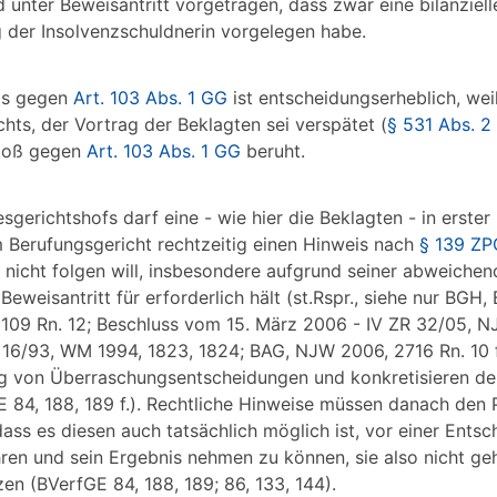
unter Beweisantritt vorgetragen, dass zwar eine bilanziell
g der Insolvenzschuldnerin vorgelegen habe.
hts gegen
Art. 103 Abs. 1 GG
ist entscheidungserheblich, wei
ts, der Vortrag der Beklagten sei verspätet (
§ 531 Abs. 2
stoß gegen
Art. 103 Abs. 1 GG
beruht.
erichtshofs darf eine - wie hier die Beklagten - in erster 
m Berufungsgericht rechtzeitig einen Hinweis nach
§ 139 ZP
 nicht folgen will, insbesondere aufgrund seiner abweichen
weisantritt für erforderlich hält (st.Rspr., siehe nur BGH,
1109 Rn. 12; Beschluss vom 15. März 2006 - IV ZR 32/05, 
ZR 16/93, WM 1994, 1823, 1824; BAG, NJW 2006, 2716 Rn. 10 ff
ng von Überraschungsentscheidungen und konkretisieren d
 84, 188, 189 f.). Rechtliche Hinweise müssen danach den P
dass es diesen auch tatsächlich möglich ist, vor einer Ents
ren und sein Ergebnis nehmen zu können, sie also nicht ge
en (BVerfGE 84, 188, 189; 86, 133, 144).