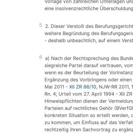
Vorlage von zahlreichen Unterlagen und 
eine insolvenzrechtliche Überschuldun
5
2. Dieser Verstoß des Berufungsgeric
weitere Begründung des Berufungsgerich
- deshalb unbeachtlich, auf einem Ver
6
a) Nach der Rechtsprechung des Bundesg
siegreiche Partei darauf vertrauen, vo
wenn es der Beurteilung der Vorinstanz
Ergänzung des Vorbringens oder einen Be
Mai 2011 -
XII ZR 86/10
, NJW-RR 2011, 
Rn. 4; Urteil vom 27. April 1994 - XII 
Hinweispflichten dienen der Vermeidu
Parteien auf rechtliches Gehör (BVerfGE
konkreten Situation so erteilt werden, 
zu kommen, um Einfluss auf das Verfah
rechtzeitig ihren Sachvortrag zu ergänz