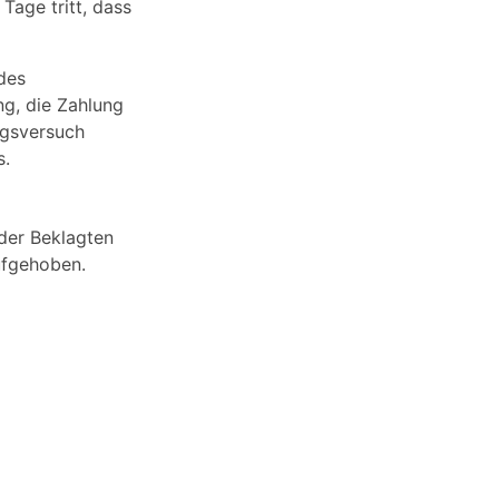
Tage tritt, dass
 des
ng, die Zahlung
ngsversuch
s.
der Beklagten
ufgehoben.