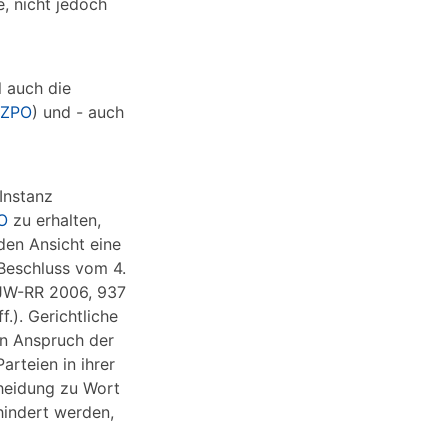
e, nicht jedoch
l auch die
 ZPO
) und - auch
Instanz
O
zu erhalten,
den Ansicht eine
 Beschluss vom 4.
NJW-RR 2006, 937
.). Gerichtliche
en Anspruch der
arteien in ihrer
cheidung zu Wort
hindert werden,