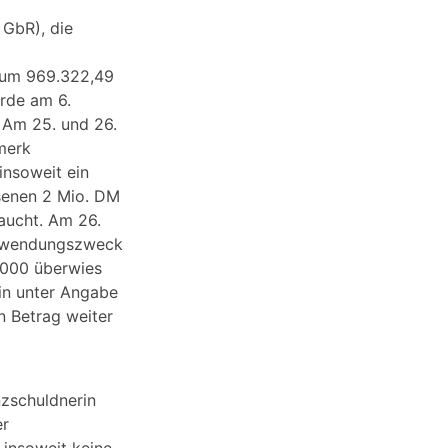
 GbR), die
n um 969.322,49
rde am 6.
 Am 25. und 26.
merk
nsoweit ein
senen 2 Mio. DM
aucht. Am 26.
erwendungszweck
2000 überwies
in unter Angabe
 Betrag weiter
zschuldnerin
er