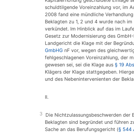
Kapitalerhöhung geschuldete Einlage se
schuldtilgende Voreinzahlung vor, im A
2008 fand eine mündliche Verhandlung v
Beklagten zu 1, 2 und 4 wurde nach im 
verkündet. Im Hinblick auf das im Lauf
Gesetz zur Modernisierung des GmbH-
Landgericht die Klage mit der Begründ
GmbHG
nF vor, wegen des gleichwerti
fehlgeschlagenen Voreinzahlung, der m
gewesen sei, sei die Klage aus
§ 19 Ab
Klägers der Klage stattgegeben. Hierg
und des Nebenintervenienten der Bekla
II.
3
Die Nichtzulassungsbeschwerden der Be
Beklagten sind begründet und führen z
Sache an das Berufungsgericht (
§ 544 