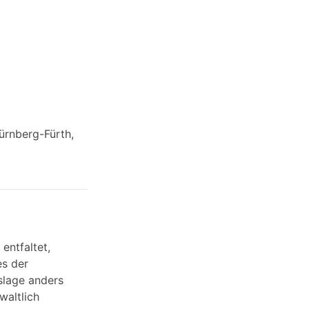
ürnberg-Fürth,
entfaltet,
es der
tslage anders
waltlich