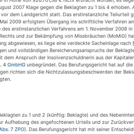
i in Höhe von 926.701,38 € nicht erbracht worden, es liege
ugust 2007 Klage gegen die Beklagten zu 1 bis 4 erhoben. 
or dem Landgericht statt. Das erstinstanzliche Teilurteil 
Mai 2009 erfolgtem Übergang ins schriftliche Verfahren am
e des erstinstanzlichen Verfahrens am 1. November 2008 in 
Rechts und zur Bekämpfung von Missbräuchen (MoMiG) ha
ung abgewiesen, es liege eine verdeckte Sacheinlage nach
gen und vollständigen Bereicherungsanspruchs der Beklagt
it dem Anspruch der Insolvenzschuldnerin aus der Kapital
s. 4 GmbHG
unbegründet. Das Berufungsgericht hat auf die
egen richten sich die Nichtzulassungsbeschwerden der Bekl
gten.
klagten zu 1 und 2 (künftig: Beklagte) und des Nebeninte
ur Aufhebung des angefochtenen Urteils und zur Zurückve
Abs. 7 ZPO
). Das Berufungsgericht hat mit seiner Entschei