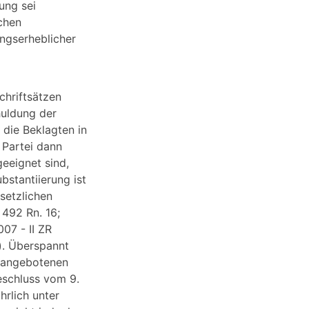
ung sei
chen
ungserheblicher
chriftsätzen
huldung der
 die Beklagten in
 Partei dann
geeignet sind,
bstantiierung ist
setzlichen
492 Rn. 16;
07 - II ZR
). Überspannt
i angebotenen
eschluss vom 9.
hrlich unter