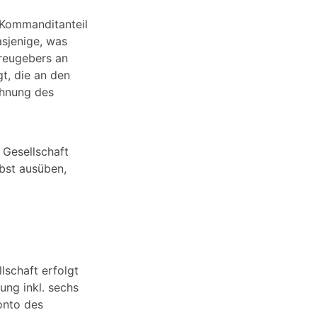
 Kommanditanteil
sjenige, was
Treugebers an
t, die an den
chnung des
 Gesellschaft
lbst ausüben,
lschaft erfolgt
ung inkl. sechs
Konto des