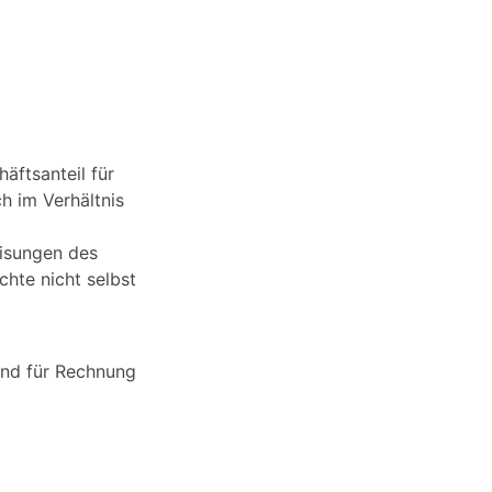
äftsanteil für
h im Verhältnis
isungen des
chte nicht selbst
und für Rechnung