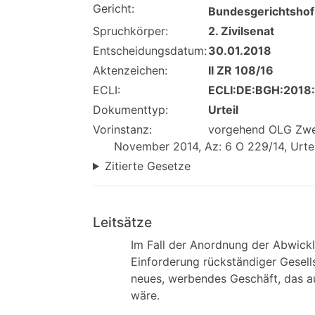
Gericht:
Bundesgerichtshof
Spruchkörper:
2. Zivilsenat
Entscheidungsdatum:
30.01.2018
Aktenzeichen:
II ZR 108/16
ECLI:
ECLI:DE:BGH:2018
Dokumenttyp:
Urteil
Vorinstanz:
vorgehend OLG Zweib
November 2014, Az: 6 O 229/14, Urtei
Zitierte Gesetze
Leitsätze
Im Fall der Anordnung der Abwick
Einforderung rückständiger Gesel
neues, werbendes Geschäft, das 
wäre.