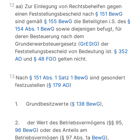
12
aa) Zur Einlegung von Rechtsbehelfen gegen
einen Feststellungsbescheid nach
§ 151 BewG
sind gemäß
§ 155 BewG
die Beteiligten i.S. des
§
154 Abs. 1 BewG
sowie diejenigen befugt, für
deren Besteuerung nach dem
Grunderwerbsteuergesetz (
GrEStG
) der
Feststellungsbescheid von Bedeutung ist.
§ 352
AO
und
§ 48 FGO
gelten nicht.
13
Nach
§ 151 Abs. 1 Satz 1 BewG
sind gesondert
festzustellen (
§ 179 AO
)
1. Grundbesitzwerte (
§ 138 BewG
),
2. der Wert des Betriebsvermögens (§§ 95,
96 BewG
) oder des Anteils am
Betriebsvermögen (§ 97 Abs. 1a
BewG
),