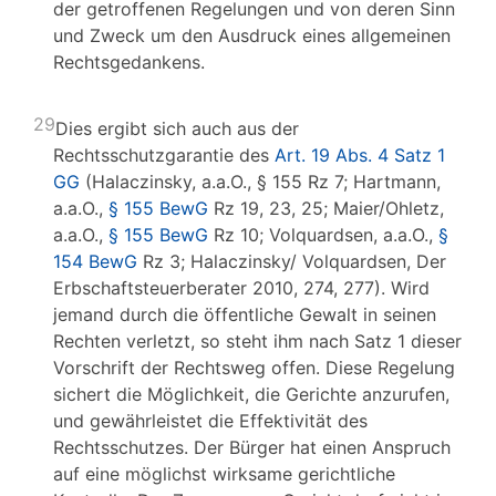
der getroffenen Regelungen und von deren Sinn
und Zweck um den Ausdruck eines allgemeinen
Rechtsgedankens.
29
Dies ergibt sich auch aus der
Rechtsschutzgarantie des
Art. 19 Abs. 4 Satz 1
GG
(Halaczinsky, a.a.O., § 155 Rz 7; Hartmann,
a.a.O.,
§ 155 BewG
Rz 19, 23, 25; Maier/Ohletz,
a.a.O.,
§ 155 BewG
Rz 10; Volquardsen, a.a.O.,
§
154 BewG
Rz 3; Halaczinsky/ Volquardsen, Der
Erbschaftsteuerberater 2010, 274, 277). Wird
jemand durch die öffentliche Gewalt in seinen
Rechten verletzt, so steht ihm nach Satz 1 dieser
Vorschrift der Rechtsweg offen. Diese Regelung
sichert die Möglichkeit, die Gerichte anzurufen,
und gewährleistet die Effektivität des
Rechtsschutzes. Der Bürger hat einen Anspruch
auf eine möglichst wirksame gerichtliche