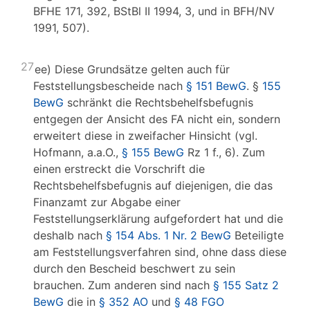
BFHE 171, 392, BStBl II 1994, 3, und in BFH/NV
1991, 507).
27
ee) Diese Grundsätze gelten auch für
Feststellungsbescheide nach
§ 151 BewG
. §
155
BewG
schränkt die Rechtsbehelfsbefugnis
entgegen der Ansicht des FA nicht ein, sondern
erweitert diese in zweifacher Hinsicht (vgl.
Hofmann, a.a.O.,
§ 155 BewG
Rz 1 f., 6). Zum
einen erstreckt die Vorschrift die
Rechtsbehelfsbefugnis auf diejenigen, die das
Finanzamt zur Abgabe einer
Feststellungserklärung aufgefordert hat und die
deshalb nach
§ 154 Abs. 1 Nr. 2 BewG
Beteiligte
am Feststellungsverfahren sind, ohne dass diese
durch den Bescheid beschwert zu sein
brauchen. Zum anderen sind nach
§ 155 Satz 2
BewG
die in
§ 352 AO
und
§ 48 FGO