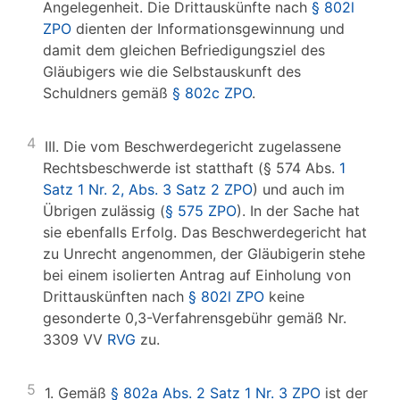
Angelegenheit. Die Drittauskünfte nach
§ 802l
ZPO
dienten der Informationsgewinnung und
damit dem gleichen Befriedigungsziel des
Gläubigers wie die Selbstauskunft des
Schuldners gemäß
§ 802c ZPO
.
4
III. Die vom Beschwerdegericht zugelassene
Rechtsbeschwerde ist statthaft (§ 574 Abs.
1
Satz 1 Nr. 2, Abs. 3 Satz 2 ZPO
) und auch im
Übrigen zulässig (
§ 575 ZPO
). In der Sache hat
sie ebenfalls Erfolg. Das Beschwerdegericht hat
zu Unrecht angenommen, der Gläubigerin stehe
bei einem isolierten Antrag auf Einholung von
Drittauskünften nach
§ 802l ZPO
keine
gesonderte 0,3-Verfahrensgebühr gemäß Nr.
3309 VV
RVG
zu.
5
1. Gemäß
§ 802a Abs. 2 Satz 1 Nr. 3 ZPO
ist der