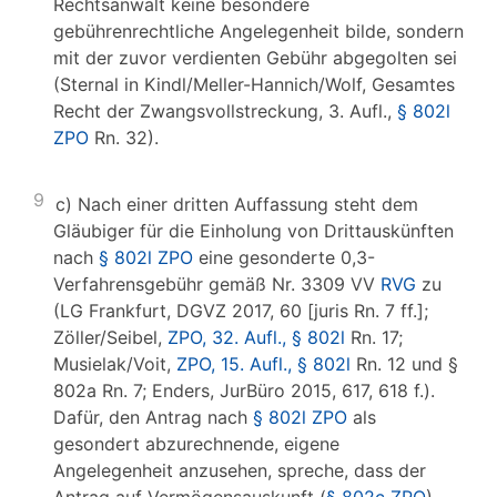
Rechtsanwalt keine besondere
gebührenrechtliche Angelegenheit bilde, sondern
mit der zuvor verdienten Gebühr abgegolten sei
(Sternal in Kindl/Meller-Hannich/Wolf, Gesamtes
Recht der Zwangsvollstreckung, 3. Aufl.,
§ 802l
ZPO
Rn. 32).
9
c) Nach einer dritten Auffassung steht dem
Gläubiger für die Einholung von Drittauskünften
nach
§ 802l ZPO
eine gesonderte 0,3-
Verfahrensgebühr gemäß Nr. 3309 VV
RVG
zu
(LG Frankfurt, DGVZ 2017, 60 [juris Rn. 7 ff.];
Zöller/Seibel,
ZPO, 32. Aufl., § 802l
Rn. 17;
Musielak/Voit,
ZPO, 15. Aufl., § 802l
Rn. 12 und §
802a Rn. 7; Enders, JurBüro 2015, 617, 618 f.).
Dafür, den Antrag nach
§ 802l ZPO
als
gesondert abzurechnende, eigene
Angelegenheit anzusehen, spreche, dass der