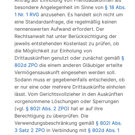
Antrag auf Einholung von Fremdauskünften als
besondere Angelegenheit im Sinne von
§ 18 Abs.
1 Nr. 1 RVG
anzusehen. Es handelt sich nicht um
eine Standardanfrage, die regelmäßig keinen
nennenswerten Aufwand erfordert. Der
Rechtsanwalt hat unter Berücksichtigung der
jeweils entstehenden Kostenlast zu prüfen, ob
die Möglichkeit zur Einholung von
Drittauskünften genutzt oder zunächst gemäß
§
802d ZPO
die einem anderen Gläubiger erteilte
Vermögensauskunft eingesehen werden soll.
Sodann muss er gegebenenfalls entscheiden, ob
er nur eine oder mehrere Drittauskünfte einholen
lässt. Vom Gerichtsvollzieher in den Auskünften
vorgenommene Löschungen oder Sperrungen
(vgl.
§ 802l Abs. 2 ZPO
) hat er auf ihre
Berechtigung zu überprüfen. Die
Verwendungsbeschränkung gemäß
§ 802l Abs.
3 Satz 2 ZPO
in Verbindung mit
§ 802d Abs. 1