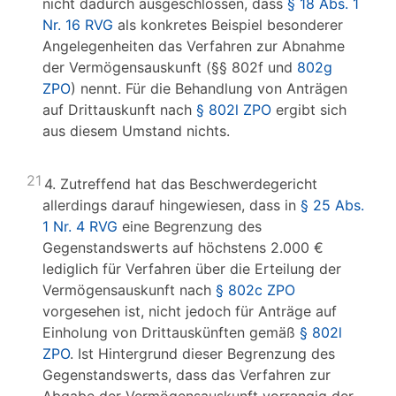
nicht dadurch ausgeschlossen, dass
§ 18 Abs. 1
Nr. 16 RVG
als konkretes Beispiel besonderer
Angelegenheiten das Verfahren zur Abnahme
der Vermögensauskunft (§§ 802f und
802g
ZPO
) nennt. Für die Behandlung von Anträgen
auf Drittauskunft nach
§ 802l ZPO
ergibt sich
aus diesem Umstand nichts.
21
4. Zutreffend hat das Beschwerdegericht
allerdings darauf hingewiesen, dass in
§ 25 Abs.
1 Nr. 4 RVG
eine Begrenzung des
Gegenstandswerts auf höchstens 2.000 €
lediglich für Verfahren über die Erteilung der
Vermögensauskunft nach
§ 802c ZPO
vorgesehen ist, nicht jedoch für Anträge auf
Einholung von Drittauskünften gemäß
§ 802l
ZPO
. Ist Hintergrund dieser Begrenzung des
Gegenstandswerts, dass das Verfahren zur