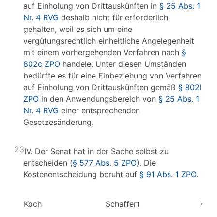
auf Einholung von Drittauskünften in
§ 25 Abs. 1
Nr. 4 RVG
deshalb nicht für erforderlich
gehalten, weil es sich um eine
vergütungsrechtlich einheitliche Angelegenheit
mit einem vorhergehenden Verfahren nach
§
802c ZPO
handele. Unter diesen Umständen
bedürfte es für eine Einbeziehung von Verfahren
auf Einholung von Drittauskünften gemäß
§ 802l
ZPO
in den Anwendungsbereich von
§ 25 Abs. 1
Nr. 4 RVG
einer entsprechenden
Gesetzesänderung.
23
IV. Der Senat hat in der Sache selbst zu
entscheiden (
§ 577 Abs. 5 ZPO
). Die
Kostenentscheidung beruht auf
§ 91 Abs. 1 ZPO
.
Koch
Schaffert
Kirc