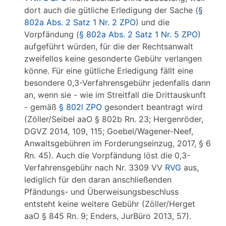
dort auch die gütliche Erledigung der Sache (
§
802a Abs. 2 Satz 1 Nr. 2 ZPO
) und die
Vorpfändung (
§ 802a Abs. 2 Satz 1 Nr. 5 ZPO
)
aufgeführt würden, für die der Rechtsanwalt
zweifellos keine gesonderte Gebühr verlangen
könne. Für eine gütliche Erledigung fällt eine
besondere 0,3-Verfahrensgebühr jedenfalls dann
an, wenn sie - wie im Streitfall die Drittauskunft
- gemäß
§ 802l ZPO
gesondert beantragt wird
(Zöller/Seibel aaO § 802b Rn. 23; Hergenröder,
DGVZ 2014, 109, 115; Goebel/Wagener-Neef,
Anwaltsgebühren im Forderungseinzug, 2017, § 6
Rn. 45). Auch die Vorpfändung löst die 0,3-
Verfahrensgebühr nach Nr. 3309 VV
RVG
aus,
lediglich für den daran anschließenden
Pfändungs- und Überweisungsbeschluss
entsteht keine weitere Gebühr (Zöller/Herget
aaO § 845 Rn. 9; Enders, JurBüro 2013, 57).