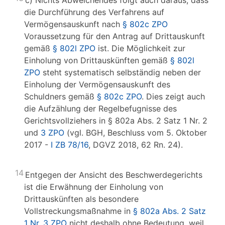
c) Nichts Abweichendes folgt auch daraus, dass
die Durchführung des Verfahrens auf
Vermögensauskunft nach
§ 802c ZPO
Voraussetzung für den Antrag auf Drittauskunft
gemäß
§ 802l ZPO
ist. Die Möglichkeit zur
Einholung von Drittauskünften gemäß
§ 802l
ZPO
steht systematisch selbständig neben der
Einholung der Vermögensauskunft des
Schuldners gemäß
§ 802c ZPO
. Dies zeigt auch
die Aufzählung der Regelbefugnisse des
Gerichtsvollziehers in § 802a Abs. 2 Satz 1 Nr. 2
und
3 ZPO
(vgl. BGH, Beschluss vom 5. Oktober
2017 -
I ZB 78/16
, DGVZ 2018, 62 Rn. 24).
14
Entgegen der Ansicht des Beschwerdegerichts
ist die Erwähnung der Einholung von
Drittauskünften als besondere
Vollstreckungsmaßnahme in
§ 802a Abs. 2 Satz
1 Nr. 3 ZPO
nicht deshalb ohne Bedeutung, weil