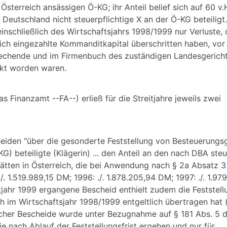
Österreich ansässigen Ö-KG; ihr Anteil belief sich auf 60 v
 Deutschland nicht steuerpflichtige X an der Ö-KG beteiligt
 einschließlich des Wirtschaftsjahrs 1998/1999 nur Verluste
lich eingezahlte Kommanditkapital überschritten haben, vo
echende und im Firmenbuch des zuständigen Landesgerichts
kt worden waren.
 Finanzamt --FA--) erließ für die Streitjahre jeweils zwei
heiden "über die gesonderte Feststellung von Besteuerung
) beteiligte (Klägerin) ... den Anteil an den nach DBA steu
tätten in Österreich, die bei Anwendung nach § 2a Absatz
3
 ./. 1.519.989,15 DM; 1996: ./. 1.878.205,94 DM; 1997: ./. 1.9
itjahr 1999 ergangene Bescheid enthielt zudem die Feststell
h im Wirtschaftsjahr 1998/1999 entgeltlich übertragen hat 
licher Bescheide wurde unter Bezugnahme auf § 181 Abs. 5 
sie nach Ablauf der Feststellungsfrist ergehen und nur für