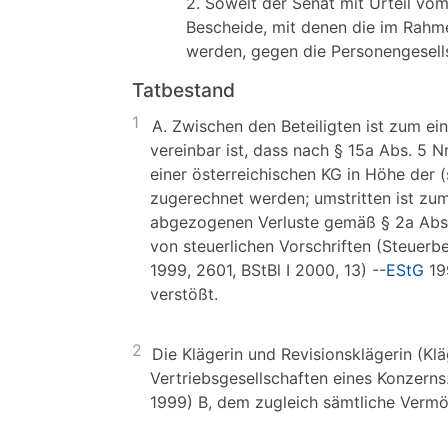
2. Soweit der Senat mit Urteil vo
Bescheide, mit denen die im Rahmen
werden, gegen die Personengesellsch
Tatbestand
1
A. Zwischen den Beteiligten ist zum ein
vereinbar ist, dass nach § 15a Abs. 5 
einer österreichischen KG in Höhe der 
zugerechnet werden; umstritten ist zu
abgezogenen Verluste gemäß § 2a Abs. 
von steuerlichen Vorschriften (Steuer
1999, 2601, BStBl I 2000, 13) --
EStG
199
verstößt.
2
Die Klägerin und Revisionsklägerin (Klä
Vertriebsgesellschaften eines Konzerns.
1999) B, dem zugleich sämtliche Verm