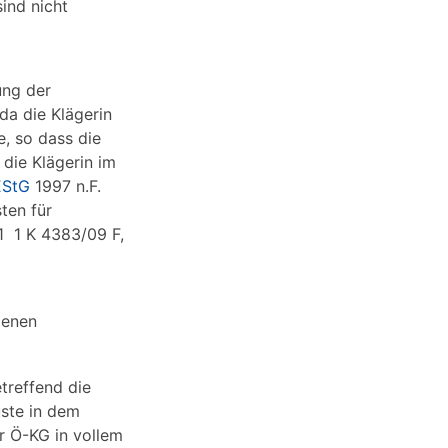
ind nicht
ung der
 da die Klägerin
e, so dass die
 die Klägerin im
EStG
1997 n.F.
ten für
11 1 K 4383/09 F,
tenen
reffend die
uste in dem
r Ö-KG in vollem