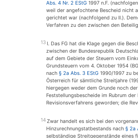
Abs. 4 Nr. 2 EStG
1997 n.F. (nachfolgend
weil der angefochtene Bescheid nicht a
gerichtet war (nachfolgend zu II.). D
Verfahren zu den zwischen den Beteilig
13
I. Das FG hat die Klage gegen die Bes
zwischen der Bundesrepublik Deutschl
auf dem Gebiete der Steuern vom Ein
Grundsteuern vom 4. Oktober 1954 (BGBl
nach
§ 2a Abs. 3 EStG
1990/1997 zu ber
Österreich für sämtliche Streitjahre (1
hiergegen weder dem Grunde noch der
Feststellungsbescheide im Rubrum der R
Revisionsverfahrens geworden; die Revi
14
Zwar handelt es sich bei den vorgenan
Hinzurechnungstatbestands nach
§ 2a 
selbständige Streitgegenstände eines fi