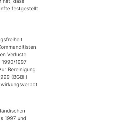
 hat, dass
fte festgestellt
gsfreiheit
Kommanditisten
en Verluste
G
1990/1997
zur Bereinigung
999 (BGBl I
ckwirkungsverbot
sländischen
bis 1997 und