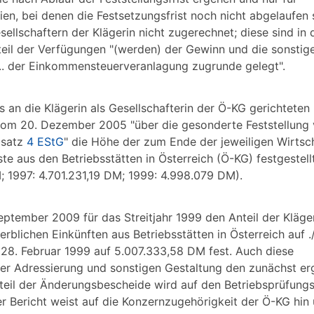
n, bei denen die Festsetzungsfrist noch nicht abgelaufen s
sellschaftern der Klägerin nicht zugerechnet; diese sind in
eil der Verfügungen "(werden) der Gewinn und die sonstig
.. der Einkommensteuerveranlagung zugrunde gelegt".
 an die Klägerin als Gesellschafterin der Ö-KG gerichteten
vom 20. Dezember 2005 "über die gesonderte Feststellung
bsatz
4 EStG
" die Höhe der zum Ende der jeweiligen Wirtsc
te aus den Betriebsstätten in Österreich (Ö-KG) festgestellt
 1997: 4.701.231,19 DM; 1999: 4.998.079 DM).
eptember 2009 für das Streitjahr 1999 den Anteil der Kläge
rblichen Einkünften aus Betriebsstätten in Österreich auf 
28. Februar 1999 auf 5.007.333,58 DM fest. Auch diese
rer Adressierung und sonstigen Gestaltung den zunächst e
steil der Änderungsbescheide wird auf den Betriebsprüfung
ericht weist auf die Konzernzugehörigkeit der Ö-KG hin un