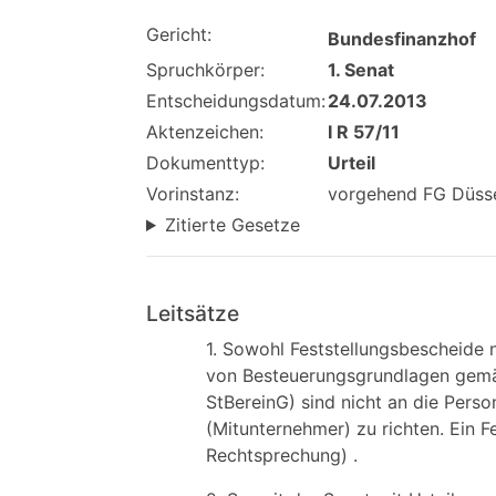
Gericht:
Bundesfinanzhof
Spruchkörper:
1. Senat
Entscheidungsdatum:
24.07.2013
Aktenzeichen:
I R 57/11
Dokumenttyp:
Urteil
Vorinstanz:
vorgehend FG Düsseld
Zitierte Gesetze
Leitsätze
1. Sowohl Feststellungsbescheide n
von Besteuerungsgrundlagen ge
StBereinG) sind nicht an die Person
(Mitunternehmer) zu richten. Ein Fe
Rechtsprechung) .