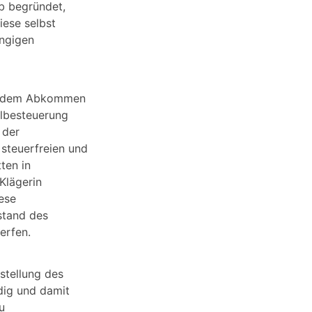
lb begründet,
iese selbst
ängigen
ach dem Abkommen
elbesteuerung
 der
 steuerfreien und
ten in
Klägerin
ese
stand des
erfen.
stellung des
ndig und damit
u