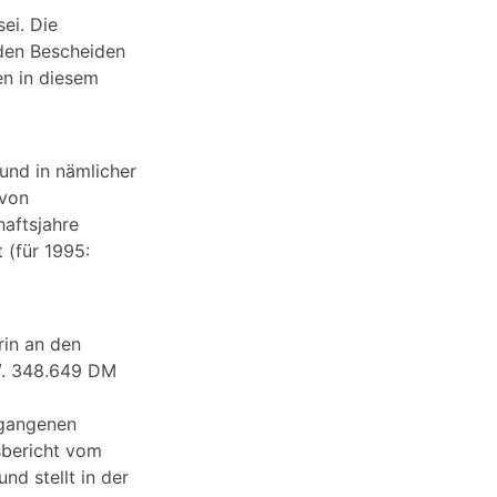
ei. Die
 den Bescheiden
en in diesem
 und in nämlicher
 von
haftsjahre
 (für 1995:
rin an den
./. 348.649 DM
rgangenen
sbericht vom
d stellt in der