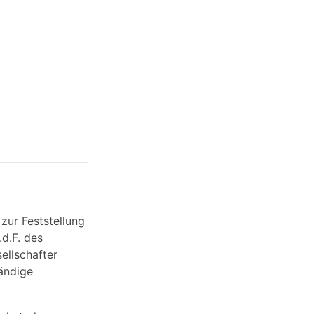
zur Feststellung
.d.F. des
ellschafter
tändige