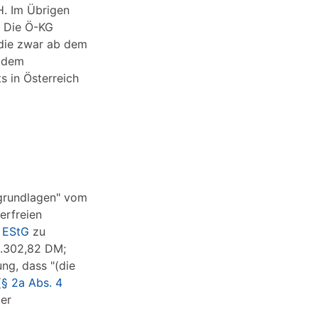
.H. Im Übrigen
. Die Ö-KG
, die zwar ab dem
r dem
 in Österreich
sgrundlagen" vom
erfreien
 EStG
zu
79.302,82 DM;
ung, dass "(die
(
§ 2a Abs. 4
der