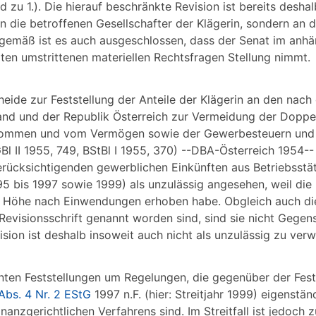
 zu 1.). Die hierauf beschränkte Revision ist bereits desha
n die betroffenen Gesellschafter der Klägerin, sondern an d
emgemäß ist es auch ausgeschlossen, dass der Senat im anh
ten umstrittenen materiellen Rechtsfragen Stellung nimmt.
cheide zur Feststellung der Anteile der Klägerin an den n
and und der Republik Österreich zur Vermeidung der Dopp
kommen und vom Vermögen sowie der Gewerbesteuern und
 II 1955, 749, BStBl I 1955, 370) --DBA-Österreich 1954--
ücksichtigenden gewerblichen Einkünften aus Betriebsstät
995 bis 1997 sowie 1999) als unzulässig angesehen, weil die 
 Höhe nach Einwendungen erhoben habe. Obgleich auch di
evisionsschrift genannt worden sind, sind sie nicht Gegen
sion ist deshalb insoweit auch nicht als unzulässig zu verw
nten Feststellungen um Regelungen, die gegenüber der Fest
Abs. 4 Nr. 2 EStG
1997 n.F. (hier: Streitjahr 1999) eigenstä
nanzgerichtlichen Verfahrens sind. Im Streitfall ist jedoch z