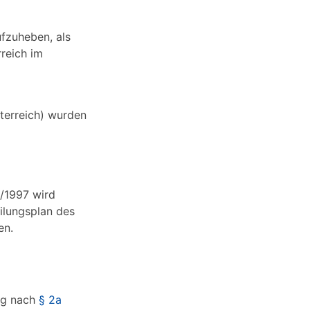
fzuheben, als
reich im
sterreich) wurden
/1997 wird
ilungsplan des
en.
ung nach
§ 2a