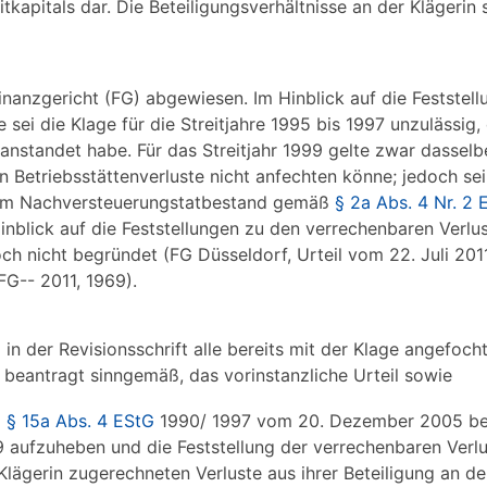
apitals dar. Die Beteiligungsverhältnisse an der Klägerin s
nanzgericht (FG) abgewiesen. Im Hinblick auf die Feststell
 sei die Klage für die Streitjahre 1995 bis 1997 unzulässig,
anstandet habe. Für das Streitjahr 1999 gelte zwar dasselb
en Betriebsstättenverluste nicht anfechten könne; jedoch sei
g zum Nachversteuerungstatbestand gemäß
§ 2a Abs. 4 Nr. 2 
inblick auf die Feststellungen zu den verrechenbaren Verlus
doch nicht begründet (FG Düsseldorf, Urteil vom 22. Juli 20
FG-- 2011, 1969).
 in der Revisionsschrift alle bereits mit der Klage angefoch
 beantragt sinngemäß, das vorinstanzliche Urteil sowie
ß
§ 15a Abs. 4 EStG
1990/ 1997 vom 20. Dezember 2005 bet
9 aufzuheben und die Feststellung der verrechenbaren Verl
lägerin zugerechneten Verluste aus ihrer Beteiligung an de