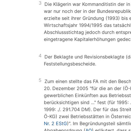
3
Die Klägerin war Kommanditistin der in 
war nur noch der in der Bundesrepublik
erzielte seit ihrer Gründung (1993) bis
Wirtschaftsjahr 1994/1995 das tatsäch
Abschlussstichtag jedoch durch entspr
eingetragene Kapitalerhöhungen gedec
4
Der Beklagte und Revisionsbeklagte (das
Feststellungsbescheide.
5
Zum einen stellte das FA mit den Besc
20. Dezember 2005 "für die an der (Ö-KG
gewerblichen Einkünften aus Betriebss
berücksichtigen sind ..." fest (für 1995:
1999: ./. 291.704 DM). Der für das Stre
Ö-KG) zwei Betriebsstätten in Österreic
Nr. 2 EStG
)". Im Begründungsteil sämt
Abgabenordnung (
AO
) erläutert, dass 