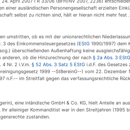
m 24. April 2007 I R 33/06 (BFH/NV 2007, 2236) entschieden
 einer ausländischen Personengesellschaft erzielten Einkün
aft selbst zu richten sind, hält er hieran nicht mehr fest .
en umstritten, ob es mit der unionsrechtlichen Niederlassun
Nr. 3 des Einkommensteuergesetzes (
EStG
1990/1997) dem 
(sog.) überschießenden Außenhaftung keine ausgleichsfähig
m anderen, ob die Hinzurechnung der nach
§ 2a Abs. 3 ESt
4 Nr. 2 i.V.m.
§ 52 Abs. 3 Satz 5 EStG
i.d.F. des Gesetzes 
bereinigungsgesetz 1999 --StBereinG--) vom 22. Dezember 1
7 n.F.-- im Streitfall gegen das verfassungsrechtliche Rü
gerin), eine inländische GmbH & Co. KG, hielt Anteile an au
 Ihr alleiniger Kommanditist war in den Streitjahren (1995 
ögensrechte zustanden.