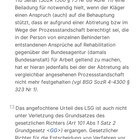
11b Senat
(SozR 1500 § 75 Nr 68 RdNr 11)
eine
Beiladung für notwendig hielt, wenn der Kläger
einen Anspruch (auch) auf die Behauptung
stützt, dass er aufgrund einer Abtretung bzw im
Wege der Prozessstandschaft berechtigt sei, die
in der Person von einzelnen Behinderten
entstandenen Ansprüche auf Rehabilitation
gegenüber der Bundesagentur (damals
Bundesanstalt) für Arbeit geltend zu machen,
hat er hieran jedenfalls bei der der Abtretung als
vergleichbar angesehenen Prozessstandschaft
nicht mehr festgehalten
(vgl BSG SozR 4-4300 §
323 Nr 1)
.
13
Das angefochtene Urteil des LSG ist auch nicht
unter Verletzung des Grundsatzes des
gesetzlichen Richters
(Art 101 Abs 1 Satz 2
Grundgesetz <
GG
>)
ergangen. Gesetzlicher
Richter für die Entscheidung von Verfahren vor