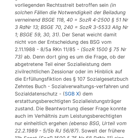
vorliegenden Rechtsstreit betroffen sein
(in
solchen Fällen die Notwendigkeit der Beiladung
verneinend BSGE 118, 40 = SozR 4-2500 § 51 Nr
3 RdNr 13; BSGE 70, 240 = SozR 3-5533 Allg Nr
1; BSGE 59, 30, 31)
. Der Senat weicht damit
nicht von der Entscheidung des BSG vom
2.11.1988 - 8/5a RKn 11/85 -
(SozR 1500 § 75 Nr
73)
ab. Denn dort ging es um die Frage, ob der
abgetretene Teil einer Sozialleistung dem
zivilrechtlichen Zessionar oder im Hinblick auf
die Erfüllungsfiktion des § 107 Sozialgesetzbuch
Zehntes Buch - Sozialverwaltungs-verfahren und
Sozialdatenschutz - (
SGB X
) dem
erstattungsberechtigten Sozialleistungsträger
zustand. Die Beantwortung dieser Frage konnte
auch im Verhältnis zum Leistungsberechtigten
nur einheitlich ergehen
(ebenso BSG, Urteil vom
22.2.1989 - 5/5b RJ 56/87)
. Soweit der frühere