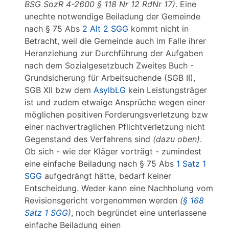
BSG SozR 4-2600 § 118 Nr 12 RdNr 17)
. Eine
unechte notwendige Beiladung der Gemeinde
nach § 75 Abs
2 Alt 2 SGG
kommt nicht in
Betracht, weil die Gemeinde auch im Falle ihrer
Heranziehung zur Durchführung der Aufgaben
nach dem Sozialgesetzbuch Zweites Buch -
Grundsicherung für Arbeitsuchende (SGB II),
SGB XII bzw dem
AsylbLG
kein Leistungsträger
ist und zudem etwaige Ansprüche wegen einer
möglichen positiven Forderungsverletzung bzw
einer nachvertraglichen Pflichtverletzung nicht
Gegenstand des Verfahrens sind
(dazu oben)
.
Ob sich - wie der Kläger vorträgt - zumindest
eine einfache Beiladung nach § 75 Abs
1 Satz 1
SGG
aufgedrängt hätte, bedarf keiner
Entscheidung. Weder kann eine Nachholung vom
Revisionsgericht vorgenommen werden
(
§ 168
Satz 1 SGG
)
, noch begründet eine unterlassene
einfache Beiladung einen