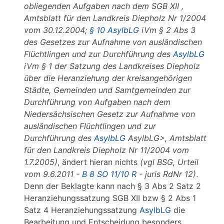
obliegenden Aufgaben nach dem SGB XII
,
Amtsblatt für den Landkreis Diepholz Nr 1/2004
vom 30.12.2004;
§ 10 AsylbLG
iVm § 2 Abs 3
des Gesetzes zur Aufnahme von ausländischen
Flüchtlingen und zur Durchführung des
AsylbLG
iVm § 1 der Satzung des Landkreises Diepholz
über die Heranziehung der kreisangehörigen
Städte, Gemeinden und Samtgemeinden zur
Durchführung von Aufgaben nach dem
Niedersächsischen Gesetz zur Aufnahme von
ausländischen Flüchtlingen und zur
Durchführung des
AsylbLG
AsylbLG>, Amtsblatt
für den Landkreis Diepholz Nr 11/2004 vom
1.7.2005)
, ändert hieran nichts
(vgl BSG, Urteil
vom 9.6.2011 -
B 8 SO 11/10 R
- juris RdNr 12)
.
Denn der Beklagte kann nach § 3 Abs 2 Satz 2
Heranziehungssatzung SGB XII bzw § 2 Abs 1
Satz 4 Heranziehungssatzung
AsylbLG
die
Bearbeitung und Entscheidung besonders