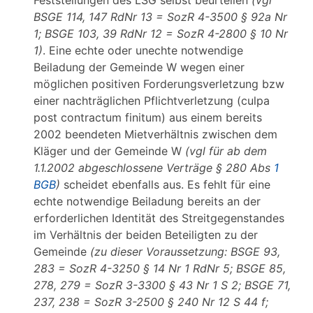
Feststellungen des LSG selbst beurteilen
(vgl
BSGE 114, 147 RdNr 13 = SozR 4-3500 § 92a Nr
1; BSGE 103, 39 RdNr 12 = SozR 4-2800 § 10 Nr
1)
. Eine echte oder unechte notwendige
Beiladung der Gemeinde W wegen einer
möglichen positiven Forderungsverletzung bzw
einer nachträglichen Pflichtverletzung (culpa
post contractum finitum) aus einem bereits
2002 beendeten Mietverhältnis zwischen dem
Kläger und der Gemeinde W
(vgl für ab dem
1.1.2002 abgeschlossene Verträge § 280 Abs
1
BGB
)
scheidet ebenfalls aus. Es fehlt für eine
echte notwendige Beiladung bereits an der
erforderlichen Identität des Streitgegenstandes
im Verhältnis der beiden Beteiligten zu der
Gemeinde
(zu dieser Voraussetzung: BSGE 93,
283 = SozR 4-3250 § 14 Nr 1 RdNr 5; BSGE 85,
278, 279 = SozR 3-3300 § 43 Nr 1 S 2; BSGE 71,
237, 238 = SozR 3-2500 § 240 Nr 12 S 44 f;