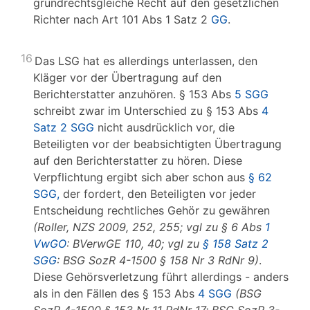
grundrechtsgleiche Recht auf den gesetzlichen
Richter nach Art 101 Abs 1 Satz 2
GG
.
16
Das LSG hat es allerdings unterlassen, den
Kläger vor der Übertragung auf den
Berichterstatter anzuhören. § 153 Abs
5 SGG
schreibt zwar im Unterschied zu § 153 Abs
4
Satz 2 SGG
nicht ausdrücklich vor, die
Beteiligten vor der beabsichtigten Übertragung
auf den Berichterstatter zu hören. Diese
Verpflichtung ergibt sich aber schon aus
§ 62
SGG,
der fordert, den Beteiligten vor jeder
Entscheidung rechtliches Gehör zu gewähren
(Roller, NZS 2009, 252, 255; vgl zu § 6 Abs
1
VwGO
: BVerwGE 110, 40; vgl zu
§ 158 Satz 2
SGG
: BSG SozR 4-1500 § 158 Nr 3 RdNr 9)
.
Diese Gehörsverletzung führt allerdings - anders
als in den Fällen des § 153 Abs
4 SGG
(BSG