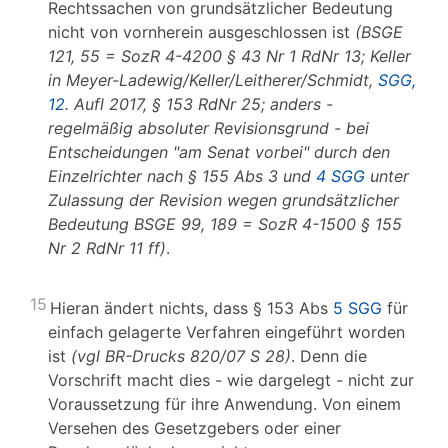
Rechtssachen von grundsätzlicher Bedeutung
nicht von vornherein ausgeschlossen ist
(BSGE
121, 55 = SozR 4-4200 § 43 Nr 1 RdNr 13; Keller
in Meyer-Ladewig/Keller/Leitherer/Schmidt,
SGG,
12
. Aufl 2017, § 153 RdNr 25; anders -
regelmäßig absoluter Revisionsgrund - bei
Entscheidungen "am Senat vorbei" durch den
Einzelrichter nach § 155 Abs 3 und
4 SGG
unter
Zulassung der Revision wegen grundsätzlicher
Bedeutung BSGE 99, 189 = SozR 4-1500 § 155
Nr 2 RdNr 11 ff)
.
15
Hieran ändert nichts, dass § 153 Abs
5 SGG
für
einfach gelagerte Verfahren eingeführt worden
ist
(vgl BR-Drucks 820/07 S 28)
. Denn die
Vorschrift macht dies - wie dargelegt - nicht zur
Voraussetzung für ihre Anwendung. Von einem
Versehen des Gesetzgebers oder einer