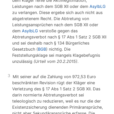
dem Kläger fehle die Aktivlegitimation,
Leistungen nach dem SGB XII oder dem
AsylbLG
zu verlangen. Diese ergebe sich auch nicht aus
abgetretenem Recht. Die Abtretung von
Leistungsansprüchen nach dem SGB XII oder
dem
AsylbLG
verstoße gegen das
Abtretungsverbot nach § 17 Abs 1 Satz 2 SGB XII
und sei deshalb nach § 134 Bürgerliches
Gesetzbuch (
BGB
) nichtig. Die
Feststellungsklage sei mangels Klagebefugnis
unzulässig
(Urteil vom 20.2.2015)
.
3
Mit seiner auf die Zahlung von 972,53 Euro
beschränkten Revision rügt der Kläger eine
Verletzung des § 17 Abs 1 Satz 2 SGB XII. Das
darin normierte Abtretungsverbot sei
teleologisch zu reduzieren, weil es nur die der
Existenzsicherung dienenden Primäransprüche,
nicht aber Sekundäransprüche erfasse. Die