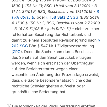
SozR 4-1500 § 153 Nr 11 RdNr 17; BSG SozR 3-
1500 § 153 Nr 13; BSG, Urteil vom 8.11.2001 - B
11 AL 37/01 R; BSG, Beschluss vom 17.11.2015 -
B
1 KR 65/15 B
)
oder
§ 158 Satz 2 SGG
(BSG SozR
4-1500 § 158 Nr 3; BSG, Beschluss vom 2.7.2009
- B 14 AS 51/08 B - juris RdNr 11) -
nicht zu einer
fehlerhaften Besetzung der Richterbank und
damit zu einem absoluten Revisionsgrund nach
§
202 SGG
iVm § 547 Nr 1 Zivilprozessordnung
(
ZPO
). Denn die Sache kann durch Beschluss
des Senats auf den Senat zurückübertragen
werden, wenn sich erst nach der Übertragung
auf den Berichterstatter wegen einer
wesentlichen Änderung der Prozesslage erweist,
dass die Sache besondere tatsächliche oder
rechtliche Schwierigkeiten aufweist oder
grundsätzliche Bedeutung hat.
17
Die Möglichkeit der Rückübertragung eröffnet