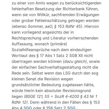
zu einer von Amts wegen zu berücksichtigenden
fehlerhaften Besetzung der Richterbank führen,
wenn sie von Willkür, sachfremden Erwägungen
oder grober Fehleinschätzung getragen werden
(ebenso Sommer, aaO, § 153 RdNr 45).
Hiervon
kann vorliegend angesichts der in
Rechtsprechung und Literatur vorherrschenden
Auffassung, wonach (primäre)
Sozialhilfeansprüche nach dem eindeutigen
Wortlaut des § 17 Abs 1 Satz 2 SGB XII nicht
übertragen werden können
(dazu gleich)
, sowie
der einfachen Sachverhaltsgestaltung nicht die
Rede sein. Selbst wenn das LSG durch den sog
kleinen Senat die Revision wegen
grundsätzlicher Bedeutung zugelassen hätte,
würde hierin kein absoluter Revisionsgrund
liegen
(BSGE 121, 55 = SozR 4-4200 § 43 Nr 1
RdNr 12)
. Denn während in den Fällen des § 153
Abs
4 SGG
oder
§ 158 Satz 2 SGG