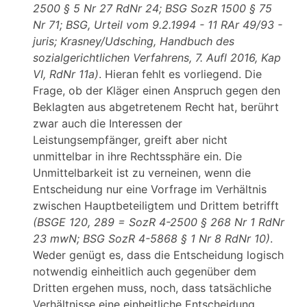
2500 § 5 Nr 27 RdNr 24; BSG SozR 1500 § 75
Nr 71; BSG, Urteil vom 9.2.1994 - 11 RAr 49/93 -
juris; Krasney/Udsching, Handbuch des
sozialgerichtlichen Verfahrens, 7. Aufl 2016, Kap
VI, RdNr 11a)
. Hieran fehlt es vorliegend. Die
Frage, ob der Kläger einen Anspruch gegen den
Beklagten aus abgetretenem Recht hat, berührt
zwar auch die Interessen der
Leistungsempfänger, greift aber nicht
unmittelbar in ihre Rechtssphäre ein. Die
Unmittelbarkeit ist zu verneinen, wenn die
Entscheidung nur eine Vorfrage im Verhältnis
zwischen Hauptbeteiligtem und Drittem betrifft
(BSGE 120, 289 = SozR 4-2500 § 268 Nr 1 RdNr
23 mwN; BSG SozR 4-5868 § 1 Nr 8 RdNr 10)
.
Weder genügt es, dass die Entscheidung logisch
notwendig einheitlich auch gegenüber dem
Dritten ergehen muss, noch, dass tatsächliche
Verhältnisse eine einheitliche Entscheidung