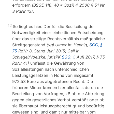
erfordern
(BSGE 118, 40 = SozR 4-2500 § 51 Nr
3 RdNr 13)
.
12
So liegt es hier. Der für die Beurteilung der
Notwendigkeit einer einheitlichen Entscheidung
über das streitige Rechtsverhältnis maßgebliche
Streitgegenstand
(vgl Ulmer in: Hennig,
SGG, §
75
RdNr 8, Stand Juni 2015; Gall
in
Schlegel/Voelzke, jurisPK-
SGG, 1
. Aufl 2017, § 75
RdNr 41)
umfasst die Gewährung von
Sozialleistungen nach unterschiedlichen
Leistungsgesetzen in Höhe von insgesamt
972,53 Euro aus abgetretenem Recht. Die
früheren Mieter können hier allenfalls durch die
Beurteilung von Vorfragen, zB ob die Abtretung
gegen ein gesetzliches Verbot verstößt oder ob
sie überhaupt leistungsberechtigt und bedürftig
gewesen sind, und damit nur mittelbar vom