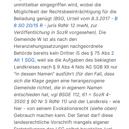
unmittelbar eingegriffen wird, wobei die
Möglichkeit der Rechtsbeeinträchtigung für die
Beiladung genügt
(BSG, Urteil vom 8.3.2017 -
B
8 SO 20/15 R
- juris RdNr 12 mwN, zur
Veröffentlichung in SozR vorgesehen)
. Die
Gemeinde W ist als nach den
Heranziehungssatzungen nachgeordnete
Behörde bereits kein Dritter iS des § 75 Abs
2
Alt 1 SGG,
weil sie die Aufgaben des beklagten
Landkreises nach § 9 Abs 4 Nds AG SGB XII nur
"in dessen Namen" ausführt
(für den Fall, dass
sich die Klage gegen eine herangezogene
Gemeinde richtet, die in eigenem Namen
entschieden hat, vgl BSGE 112, 61 = SozR 4-
3500 § 90 Nr 5 RdNr 11)
und der Landkreis - wie
hier - von seinem Evokationsrecht
(siehe oben)
Gebrauch machen kann. Der Senat darf diese
landesrechtliche Vorschrift mangels eigener