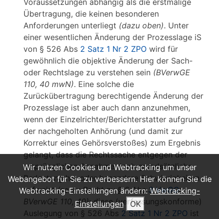
Voraussetzungen abhängig als die erstmalige
Übertragung, die keinen besonderen
Anforderungen unterliegt
(dazu oben)
. Unter
einer wesentlichen Änderung der Prozesslage iS
von § 526 Abs
2 Satz 1 Nr 2 ZPO
wird für
gewöhnlich die objektive Änderung der Sach-
oder Rechtslage zu verstehen sein
(BVerwGE
110, 40 mwN)
. Eine solche die
Zurückübertragung berechtigende Änderung der
Prozesslage ist aber auch dann anzunehmen,
wenn der Einzelrichter/Berichterstatter aufgrund
der nachgeholten Anhörung (und damit zur
Korrektur eines Gehörsverstoßes) zum Ergebnis
gelangt, dass die Rechtssache entgegen der
ursprünglichen Annahme doch grundsätzliche
Wir nutzen Cookies und Webtracking um unser
Bedeutung hat oder besondere Schwierigkeiten
Webangebot für Sie zu verbessern. Hier können Sie die
aufweist
(so zu Recht zu § 6 Abs
3 VwGO
:
Webtracking-Einstellungen ändern:
Webtracking-
BVerwGE 110, 40)
; diese (verfassungskonforme)
Einstellungen
OK
Auslegung von § 526 Abs
2 Satz 1 Nr 2 ZPO
ist