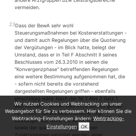
andere Arztgruppen bzw Leistungsbereiche
vermeiden.
23
Dass der BewA sehr wohl
Steuerungsmaßnahmen bei Kostenerstattungen -
und damit auch Regelungen über die Quotierung
der Vergütungen - im Blick hatte, belegt der
Umstand, dass er in Teil F Abschnitt II seines
Beschlusses vom 26.3.2010 in seinen die
"Konvergenzphase" betreffenden Regelungen
eine weitere Bestimmung aufgenommen hat, die
- sofern nicht bereits die vorstehend
dargestellten Regelungen griffen - ebenfalls
einschlägig wäre: Nach der Nr 1 Abs 2 Satz 1
Wir nutzen Cookies und Webtracking um unser
aaO können - "soweit dies nicht bereits gemäß
Webangebot für Sie zu verbessern. Hier können Sie die
Abschnitt I. dieses Beschlusses erfolgt" -
Webtracking-Einstellungen ändern:
Webtracking-
Leistungen der MGV, die außerhalb der RLV
Einstellungen
OK
sowie der qualifikationsgebundenen
Zusatzvolumen vergütet werden, einer