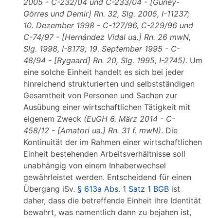
2005 - C-232/04 und C-233/04 - [Güney-
Görres und Demir] Rn. 32, Slg. 2005, I-11237;
10. Dezember 1998 - C-127/96, C-229/96 und
C-74/97 - [Hernández Vidal ua.] Rn. 26 mwN,
Slg. 1998, I-8179; 19. September 1995 - C-
48/94 - [Rygaard] Rn. 20, Slg. 1995, I-2745)
. Um
eine solche Einheit handelt es sich bei jeder
hinreichend strukturierten und selbstständigen
Gesamtheit von Personen und Sachen zur
Ausübung einer wirtschaftlichen Tätigkeit mit
eigenem Zweck
(EuGH 6. März 2014 - C-
458/12 - [Amatori ua.] Rn. 31 f. mwN)
. Die
Kontinuität der im Rahmen einer wirtschaftlichen
Einheit bestehenden Arbeitsverhältnisse soll
unabhängig von einem Inhaberwechsel
gewährleistet werden. Entscheidend für einen
Übergang iSv.
§ 613a Abs. 1 Satz 1 BGB
ist
daher, dass die betreffende Einheit ihre Identität
bewahrt, was namentlich dann zu bejahen ist,