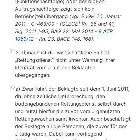
(Funktionsnachfolge) oder der bloßen
Auftragsnachfolge zeigt sich kein
Betriebs(teil)übergang
(vgl. EuGH 20. Januar
2011 - C-463/09 - [CLECE] Rn. 36 und 41,
Slg. 2011, I-95; BAG 22. Mai 2014 -
8 AZR
1069/12
- Rn. 23, BAGE 148, 168)
.
31
2. Danach ist die wirtschaftliche Einheit
„Rettungsdienst“ nicht unter Wahrung ihrer
Identität vom J auf den Beklagten
übergegangen.
32
a) Zwar führt der Beklagte seit dem 1. Juni 2011,
dh. ohne zeitliche Unterbrechung, den
bodengebundenen Rettungsdienst selbst durch
und nutzt hierfür die zuvor vom J genutzten
Rettungswachen samt Inventar. Auch beschäftigt
der Beklagte all die Personen, die zuvor für den
J tätig waren. Dabei kann vorliegend