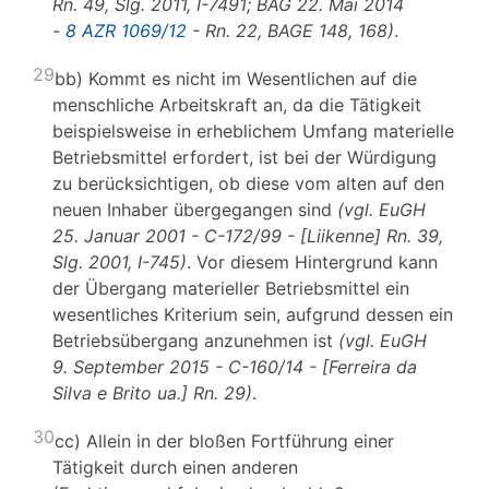
Rn. 49, Slg. 2011, I-7491; BAG 22. Mai 2014
-
8 AZR 1069/12
- Rn. 22, BAGE 148, 168)
.
29
bb) Kommt es nicht im Wesentlichen auf die
menschliche Arbeitskraft an, da die Tätigkeit
beispielsweise in erheblichem Umfang materielle
Betriebsmittel erfordert, ist bei der Würdigung
zu berücksichtigen, ob diese vom alten auf den
neuen Inhaber übergegangen sind
(vgl. EuGH
25. Januar 2001 - C-172/99 - [Liikenne] Rn. 39,
Slg. 2001, I-745)
. Vor diesem Hintergrund kann
der Übergang materieller Betriebsmittel ein
wesentliches Kriterium sein, aufgrund dessen ein
Betriebsübergang anzunehmen ist
(vgl. EuGH
9. September 2015 - C-160/14 - [Ferreira da
Silva e Brito ua.] Rn. 29)
.
30
cc) Allein in der bloßen Fortführung einer
Tätigkeit durch einen anderen