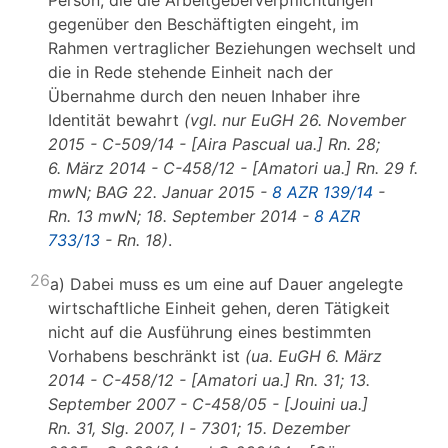
Person, die die Arbeitgeberverpflichtungen
gegenüber den Beschäftigten eingeht, im
Rahmen vertraglicher Beziehungen wechselt und
die in Rede stehende Einheit nach der
Übernahme durch den neuen Inhaber ihre
Identität bewahrt
(vgl. nur EuGH 26. November
2015 - C-509/14 - [Aira Pascual ua.] Rn. 28;
6. März 2014 - C-458/12 - [Amatori ua.] Rn. 29 f.
mwN; BAG 22. Januar 2015 -
8 AZR 139/14
-
Rn. 13 mwN; 18. September 2014 -
8 AZR
733/13
- Rn. 18)
.
26
a) Dabei muss es um eine auf Dauer angelegte
wirtschaftliche Einheit gehen, deren Tätigkeit
nicht auf die Ausführung eines bestimmten
Vorhabens beschränkt ist
(ua. EuGH 6. März
2014 - C-458/12 - [Amatori ua.] Rn. 31; 13.
September 2007 - C-458/05 - [Jouini ua.]
Rn. 31, Slg. 2007, I
-
7301; 15. Dezember