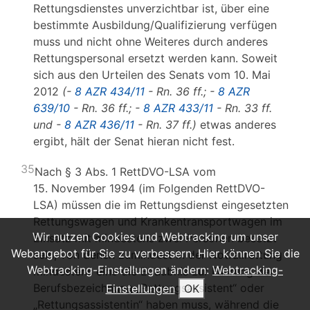
Rettungsdienstes unverzichtbar ist, über eine
bestimmte Ausbildung/Qualifizierung verfügen
muss und nicht ohne Weiteres durch anderes
Rettungspersonal ersetzt werden kann. Soweit
sich aus den Urteilen des Senats vom 10. Mai
2012
(-
8 AZR 434/11
- Rn. 36 ff.; -
8 AZR
639/10
- Rn. 36 ff.; -
8 AZR 433/11
- Rn. 33 ff.
und -
8 AZR 436/11
- Rn. 37 ff.)
etwas anderes
ergibt, hält der Senat hieran nicht fest.
35
Nach § 3 Abs. 1 RettDVO-LSA vom
15. November 1994 (im Folgenden RettDVO-
LSA) müssen die im Rettungsdienst eingesetzten
Rettungswagen und Krankentransportwagen im
Wir nutzen Cookies und Webtracking um unser
Einsatz mit mindestens zwei Personen besetzt
Webangebot für Sie zu verbessern. Hier können Sie die
sein, von denen zumindest in der Notfallrettung
Webtracking-Einstellungen ändern:
Webtracking-
mindestens eine die Erlaubnis zur Führung der
Berufsbezeichnung „Rettungsassistent“ oder
Einstellungen
OK
„Rettungsassistentin“ haben muss, während die