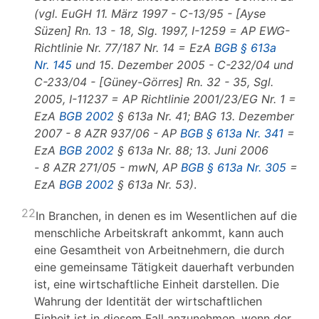
(vgl. EuGH 11. März 1997 - C-13/95 - [Ayse
Süzen] Rn. 13 - 18, Slg. 1997, I-1259 = AP EWG-
Richtlinie Nr. 77/187 Nr. 14 = EzA
BGB § 613a
Nr. 145
und 15. Dezember 2005 - C-232/04 und
C-233/04 - [Güney-Görres] Rn. 32 - 35, Sgl.
2005, I-11237 = AP Richtlinie 2001/23/EG Nr. 1 =
EzA
BGB 2002
§ 613a Nr. 41; BAG 13. Dezember
2007 - 8 AZR 937/06 - AP
BGB § 613a Nr. 341
=
EzA
BGB 2002
§ 613a Nr. 88; 13. Juni 2006
- 8 AZR 271/05 - mwN, AP
BGB § 613a Nr. 305
=
EzA
BGB 2002
§ 613a Nr. 53)
.
22
In Branchen, in denen es im Wesentlichen auf die
menschliche Arbeitskraft ankommt, kann auch
eine Gesamtheit von Arbeitnehmern, die durch
eine gemeinsame Tätigkeit dauerhaft verbunden
ist, eine wirtschaftliche Einheit darstellen. Die
Wahrung der Identität der wirtschaftlichen
Einheit ist in diesem Fall anzunehmen, wenn der