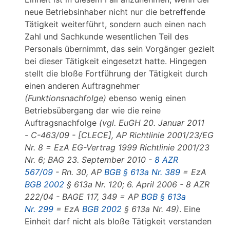
neue Betriebsinhaber nicht nur die betreffende
Tätigkeit weiterführt, sondern auch einen nach
Zahl und Sachkunde wesentlichen Teil des
Personals übernimmt, das sein Vorgänger gezielt
bei dieser Tätigkeit eingesetzt hatte. Hingegen
stellt die bloße Fortführung der Tätigkeit durch
einen anderen Auftragnehmer
(Funktionsnachfolge)
ebenso wenig einen
Betriebsübergang dar wie die reine
Auftragsnachfolge
(vgl. EuGH 20. Januar 2011
- C-463/09 - [CLECE], AP Richtlinie 2001/23/EG
Nr. 8 = EzA EG-Vertrag 1999 Richtlinie 2001/23
Nr. 6; BAG 23. September 2010 -
8 AZR
567/09
- Rn. 30, AP
BGB § 613a Nr. 389
= EzA
BGB 2002
§ 613a Nr. 120; 6. April 2006 - 8 AZR
222/04 - BAGE 117, 349 = AP
BGB § 613a
Nr. 299
= EzA
BGB 2002
§ 613a Nr. 49)
. Eine
Einheit darf nicht als bloße Tätigkeit verstanden