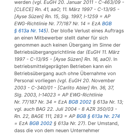
werden
(vgl. EuGH 20. Januar 2011 - C-463/09 -
[CLECE] Rn. 41, aaO; 11. März 1997 - C-13/95 -
[Ayse Süzen] Rn. 15, Slg. 1997, I-1259 = AP
EWG-Richtlinie Nr. 77/187 Nr. 14 = EzA
BGB
§ 613a Nr. 145
)
. Der bloße Verlust eines Auftrags
an einen Mitbewerber stellt daher für sich
genommen auch keinen Übergang im Sinne der
Betriebsübergangsrichtlinie dar
(EuGH 11. März
1997 - C-13/95 - [Ayse Süzen] Rn. 16, aaO)
. In
betriebsmittelgeprägten Betrieben kann ein
Betriebsübergang auch ohne Übernahme von
Personal vorliegen
(vgl. EuGH 20. November
2003 - C-340/01 - [Carlito Abler] Rn. 36, 37,
Slg. 2003, I-14023 = AP EWG-Richtlinie
Nr. 77/187 Nr. 34 = EzA
BGB 2002
§ 613a Nr. 13;
vgl. auch BAG 22. Juli 2004 - 8 AZR 350/03 -
Rn. 22, BAGE 111, 283 = AP
BGB § 613a Nr. 274
= EzA
BGB 2002
§ 613a Nr. 27)
. Der Umstand,
dass die von dem neuen Unternehmer