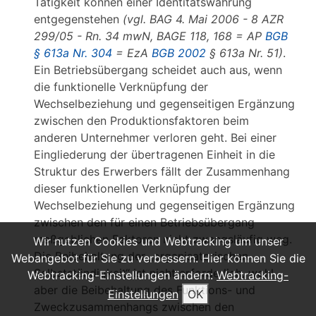
Tätigkeit können einer Identitätswahrung
entgegenstehen
(vgl. BAG 4. Mai 2006 - 8 AZR
299/05 - Rn. 34 mwN, BAGE 118, 168 = AP
BGB
§ 613a Nr. 304
= EzA
BGB 2002
§ 613a Nr. 51)
.
Ein Betriebsübergang scheidet auch aus, wenn
die funktionelle Verknüpfung der
Wechselbeziehung und gegenseitigen Ergänzung
zwischen den Produktionsfaktoren beim
anderen Unternehmer verloren geht. Bei einer
Eingliederung der übertragenen Einheit in die
Struktur des Erwerbers fällt der Zusammenhang
dieser funktionellen Verknüpfung der
Wechselbeziehung und gegenseitigen Ergänzung
zwischen den für einen Betriebsübergang
maßgeblichen Faktoren nicht zwangsläufig weg.
Wir nutzen Cookies und Webtracking um unser
Die Beibehaltung der „organisatorischen
Webangebot für Sie zu verbessern. Hier können Sie die
Selbstständigkeit“ ist nicht erforderlich, wohl
Webtracking-Einstellungen ändern:
Webtracking-
aber die Beibehaltung des Funktions- und
Einstellungen
OK
Zweckzusammenhangs zwischen den