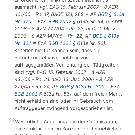
ausmacht
(vgl. BAG 15. Februar 2007 - 8 AZR
431/06 - Rn. 17, BAGE 121, 289 = AP
BGB § 613a
Nr. 320
= EzA
BGB 2002
§ 613a Nr. 64; 6. April
2006 - 8 AZR 222/04 - Rn. 23, aaO; 2. März
2006 - 8 AZR 147/05 - Rn. 22, AP
BGB § 613a
Nr. 302
= EzA
BGB 2002
§ 613a Nr. 50)
.
Kriterien hierfür können sein, dass die
Betriebsmittel unverzichtbar zur
auftragsgemäßen Verrichtung der Tätigkeiten
sind
(vgl. BAG 15. Februar 2007 - 8 AZR
431/06 - Rn. 21, aaO; 13. Juni 2006 - 8 AZR
271/05 - Rn. 24, AP
BGB § 613a Nr. 305
= EzA
BGB 2002
§ 613a Nr. 53)
, auf dem freien Markt
nicht erhältlich sind oder ihr Gebrauch vom
Auftraggeber zwingend vorgeschrieben ist.
23
Wesentliche Änderungen in der Organisation,
der Struktur oder im Konzept der betrieblichen