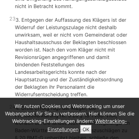
nicht in Betracht kommt.
23
3. Entgegen der Auffassung des Klägers ist der
Widerruf der Leistungszulage nicht deshalb
unwirksam, weil er nicht vom Gemeinderat oder
Haushaltsausschuss der Beklagten beschlossen
worden ist. Nach den vom Kläger nicht mit
Revisionsrügen angegriffenen und damit
bindenden Feststellungen des
Landesarbeitsgerichts konnte nach der
Hauptsatzung und der Zuständigkeitsordnung
der Beklagten ihr Personalamt die
Widerrufsentscheidung treffen.
Wir nutzen Cookies und Webtracking um unser
24
4. Ohne Erfolg rügt der Kläger, die
Webangebot für Sie zu verbessern. Hier können Sie die
Protokollerklärung Nr. 5 zu § 18 TVöD-VKA,
Webtracking-Einstellungen ändern:
Webtracking-
wonach ua. die landesbezirklichen Regelungen in
Einstellungen
OK
Baden-Württemberg zu Leistungszuschlägen zu
§ 20 BMT-G unberührt bleiben, schließe den