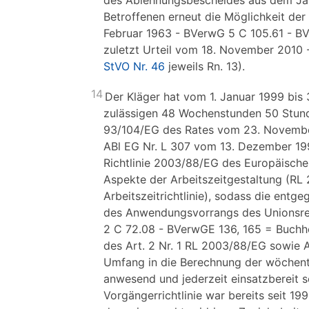
des Ablehnungsbescheides aus dem Jah
Betroffenen erneut die Möglichkeit der
Februar 1963 - BVerwG 5 C 105.61 - BV
zuletzt Urteil vom 18. November 2010
StVO Nr. 46
jeweils Rn. 13).
14
Der Kläger hat vom 1. Januar 1999 bis 
zulässigen 48 Wochenstunden 50 Stunden
93/104/EG des Rates vom 23. November
ABl EG Nr. L 307 vom 13. Dezember 1993
Richtlinie 2003/88/EG des Europäisch
Aspekte der Arbeitszeitgestaltung (RL
Arbeitszeitrichtlinie), sodass die en
des Anwendungsvorrangs des Unionsrec
2 C 72.08 - BVerwGE 136, 165 = Buchh
des Art. 2 Nr. 1 RL 2003/88/EG sowie A
Umfang in die Berechnung der wöchentli
anwesend und jederzeit einsatzbereit 
Vorgängerrichtlinie war bereits seit 19