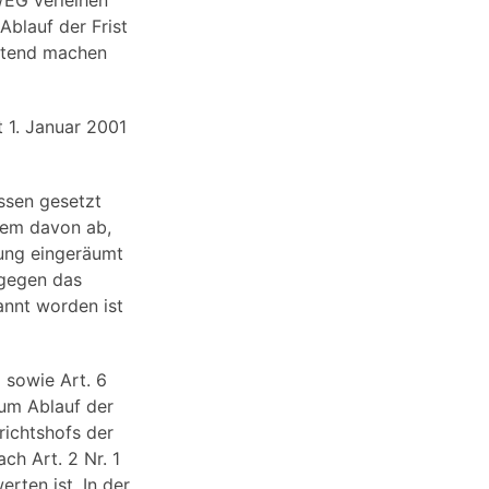
/EG verleihen
Ablauf der Frist
eltend machen
 1. Januar 2001
ssen gesetzt
erem davon ab,
zung eingeräumt
ß gegen das
annt worden ist
 sowie Art. 6
zum Ablauf der
richtshofs der
ch Art. 2 Nr. 1
rten ist. In der