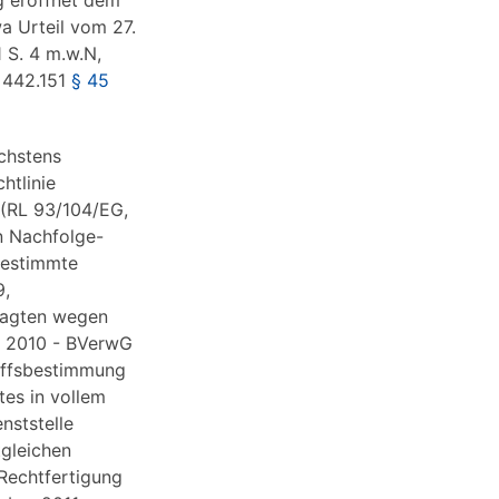
g eröffnet dem
a Urteil vom 27.
 S. 4 m.w.N,
 442.151
§ 45
öchstens
htlinie
 (RL 93/104/EG,
n Nachfolge-
bestimmte
9,
klagten wegen
z 2010 - BVerwG
riffsbestimmung
tes in vollem
nststelle
tgleichen
 Rechtfertigung