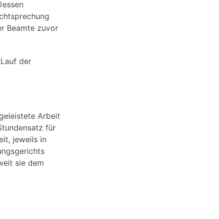
Dessen
echtsprechung
er Beamte zuvor
 Lauf der
geleistete Arbeit
Stundensatz für
t, jeweils in
ungsgerichts
eit sie dem