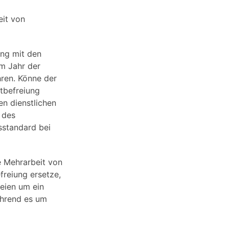
eit von
ung mit den
m Jahr der
hren. Könne der
tbefreiung
n dienstlichen
 des
sstandard bei
e Mehrarbeit von
freiung ersetze,
seien um ein
ährend es um