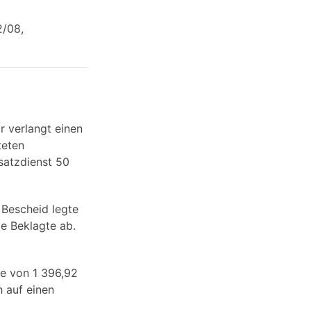
2/08,
r verlangt einen
teten
satzdienst 50
 Bescheid legte
ie Beklagte ab.
he von 1 396,92
 auf einen