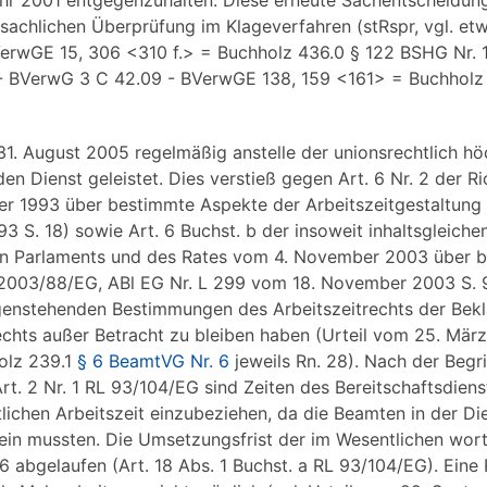
r 2001 entgegenzuhalten. Diese erneute Sachentscheidun
 sachlichen Überprüfung im Klageverfahren (stRspr, vgl. etw
erwGE 15, 306 <310 f.> = Buchholz 436.0 § 122 BSHG Nr. 1
 - BVerwG 3 C 42.09 - BVerwGE 138, 159 <161> = Buchholz
31. August 2005 regelmäßig anstelle der unionsrechtlich h
 Dienst geleistet. Dies verstieß gegen Art. 6 Nr. 2 der Ric
 1993 über bestimmte Aspekte der Arbeitszeitgestaltung
 S. 18) sowie Art. 6 Buchst. b der insoweit inhaltsgleiche
en Parlaments und des Rates vom 4. November 2003 über 
 2003/88/EG, ABl EG Nr. L 299 vom 18. November 2003 S. 
tgegenstehenden Bestimmungen des Arbeitszeitrechts der Be
hts außer Betracht zu bleiben haben (Urteil vom 25. Mär
olz 239.1
§ 6 BeamtVG Nr. 6
jeweils Rn. 28). Nach der Beg
rt. 2 Nr. 1 RL 93/104/EG sind Zeiten des Bereitschaftsdiens
chen Arbeitszeit einzubeziehen, da die Beamten in der Die
sein mussten. Die Umsetzungsfrist der im Wesentlichen wor
96 abgelaufen (Art. 18 Abs. 1 Buchst. a RL 93/104/EG). Eine