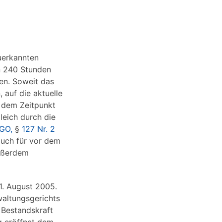
zuerkannten
n 240 Stunden
en. Soweit das
auf die aktuelle
b dem Zeitpunkt
leich durch die
wGO,
§
127 Nr. 2
auch für vor dem
außerdem
1. August 2005.
altungsgerichts
 Bestandskraft