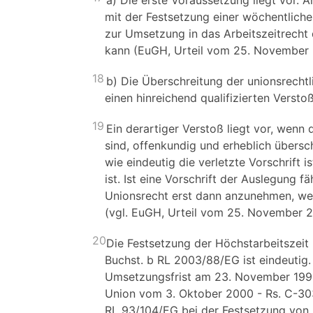
a) Die erste Voraussetzung liegt vor. 
mit der Festsetzung einer wöchentliche
zur Umsetzung in das Arbeitszeitrecht
kann (EuGH, Urteil vom 25. November 20
18
b) Die Überschreitung der unionsrecht
einen hinreichend qualifizierten Verstoß
19
Ein derartiger Verstoß liegt vor, wen
sind, offenkundig und erheblich übersch
wie eindeutig die verletzte Vorschrift
ist. Ist eine Vorschrift der Auslegung f
Unionsrecht erst dann anzunehmen, wen
(vgl. EuGH, Urteil vom 25. November 201
20
Die Festsetzung der Höchstarbeitszeit
Buchst. b RL 2003/88/EG ist eindeutig.
Umsetzungsfrist am 23. November 1996 
Union vom 3. Oktober 2000 - Rs. C-303/
RL 93/104/EG bei der Festsetzung von H