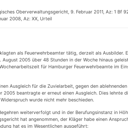
ches Oberverwaltungsgericht, 9. Februar 2011, Az: 1 Bf 9
ar 2008, Az: XX, Urteil
eklagten als Feuerwehrbeamter tätig, derzeit als Ausbilder. E
1. August 2005 über 48 Stunden in der Woche hinaus geleis
ie Wochenarbeitszeit für Hamburger Feuerwehrbeamte im Ein
inen Ausgleich für die Zuvielarbeit, gegen den ablehnenden
 2005 beantragte er erneut einen Ausgleich. Dies lehnte d
 Widerspruch wurde nicht mehr beschieden.
Begehren weiterverfolgt und in der Berufungsinstanz in Hö
ngsgericht hat angenommen, der Kläger habe einen Anspruch
ndung hat es im Wesentlichen ausgeführt: