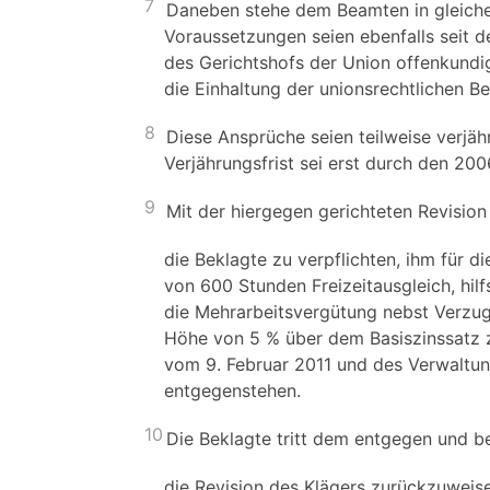
7
Daneben stehe dem Beamten in gleiche
Voraussetzungen seien ebenfalls seit d
des Gerichtshofs der Union offenkundi
die Einhaltung der unionsrechtlichen 
8
Diese Ansprüche seien teilweise verjäh
Verjährungsfrist sei erst durch den 2
9
Mit der hiergegen gerichteten Revision
die Beklagte zu verpflichten, ihm für di
von 600 Stunden Freizeitausgleich, hil
die Mehrarbeitsvergütung nebst Verzugs
Höhe von 5 % über dem Basiszinssatz z
vom 9. Februar 2011 und des Verwaltu
entgegenstehen.
10
Die Beklagte tritt dem entgegen und b
die Revision des Klägers zurückzuweis