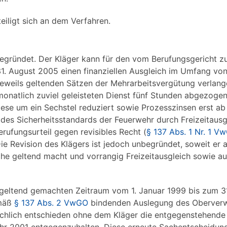
eiligt sich an dem Verfahren.
 begründet. Der Kläger kann für den vom Berufungsgericht 
1. August 2005 einen finanziellen Ausgleich im Umfang vo
 jeweils geltenden Sätzen der Mehrarbeitsvergütung verlang
atlich zuviel geleisteten Dienst fünf Stunden abgezogen, 
iese um ein Sechstel reduziert sowie Prozesszinsen erst a
es Sicherheitsstandards der Feuerwehr durch Freizeitausg
rufungsurteil gegen revisibles Recht (
§ 137 Abs. 1 Nr. 1 V
Die Revision des Klägers ist jedoch unbegründet, soweit er 
che geltend macht und vorrangig Freizeitausgleich sowie 
 geltend gemachten Zeitraum vom 1. Januar 1999 bis zum 3
emäß
§ 137 Abs. 2 VwGO
bindenden Auslegung des Oberverw
achlich entschieden ohne dem Kläger die entgegenstehende