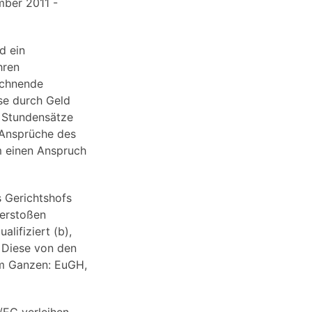
mber 2011 -
d ein
hren
rechnende
se durch Geld
n Stundensätze
 Ansprüche des
em einen Anspruch
s Gerichtshofs
verstoßen
lifiziert (b),
 Diese von den
um Ganzen: EuGH,