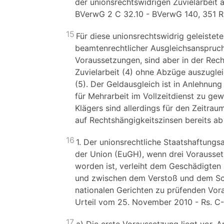
der unionsrechtswidrigen Zuvielarbeit 
BVerwG 2 C 32.10 - BVerwG 140, 351 Rn.
15
Für diese unionsrechtswidrig geleistete
beamtenrechtlicher Ausgleichsanspruch 
Voraussetzungen, sind aber in der Rech
Zuvielarbeit (4) ohne Abzüge auszugle
(5). Der Geldausgleich ist in Anlehnun
für Mehrarbeit im Vollzeitdienst zu g
Klägers sind allerdings für den Zeitra
auf Rechtshängigkeitszinsen bereits ab
16
1. Der unionsrechtliche Staatshaftung
der Union (EuGH), wenn drei Voraussetz
worden ist, verleiht dem Geschädigten R
und zwischen dem Verstoß und dem Sch
nationalen Gerichten zu prüfenden Vo
Urteil vom 25. November 2010 - Rs. C-4
17