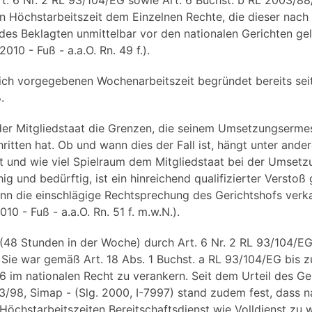
Art. 6 Nr. 2 RL 93/104/EG sowie Art. 6 Buchst. b RL 2003/88
n Höchstarbeitszeit dem Einzelnen Rechte, die dieser nach 
 des Beklagten unmittelbar vor den nationalen Gerichten g
10 - Fuß - a.a.O. Rn. 49 f.).
lich vorgegebenen Wochenarbeitszeit begründet bereits seit
.
n der Mitgliedstaat die Grenzen, die seinem Umsetzungserme
ritten hat. Ob und wann dies der Fall ist, hängt unter and
 ist und wie viel Spielraum dem Mitgliedstaat bei der Umset
ähig und bedürftig, ist ein hinreichend qualifizierter Versto
n die einschlägige Rechtsprechung des Gerichtshofs verk
0 - Fuß - a.a.O. Rn. 51 f. m.w.N.).
 (48 Stunden in der Woche) durch Art. 6 Nr. 2 RL 93/104/EG
 Sie war gemäß Art. 18 Abs. 1 Buchst. a RL 93/104/EG bis 
im nationalen Recht zu verankern. Seit dem Urteil des Ge
98, Simap - (Slg. 2000, I-7997) stand zudem fest, dass na
öchstarbeitszeiten Bereitschaftsdienst wie Volldienst zu we