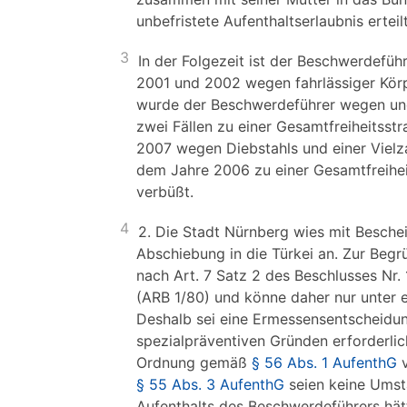
unbefristete Aufenthaltserlaubnis erteilt
3
In der Folgezeit ist der Beschwerdefüh
2001 und 2002 wegen fahrlässiger Körp
wurde der Beschwerdeführer wegen uner
zwei Fällen zu einer Gesamtfreiheitsstr
2007 wegen Diebstahls und einer Vielza
dem Jahre 2006 zu einer Gesamtfreiheit
verbüßt.
4
2. Die Stadt Nürnberg wies mit Besch
Abschiebung in die Türkei an. Zur Begr
nach Art. 7 Satz 2 des Beschlusses Nr.
(ARB 1/80) und könne daher nur unter
Deshalb sei eine Ermessensentscheid
spezialpräventiven Gründen erforderli
Ordnung gemäß
§ 56 Abs. 1 AufenthG
v
§ 55 Abs. 3 AufenthG
seien keine Umstä
Aufenthalts des Beschwerdeführers hät