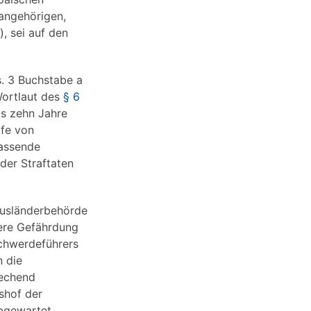
angehörigen,
, sei auf den
. 3 Buchstabe a
ortlaut des
§ 6
ls zehn Jahre
afe von
fassende
der Straftaten
Ausländerbehörde
were Gefährdung
schwerdeführers
n die
rechend
shof der
bgewartet