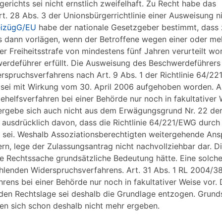
gerichts sei nicht ernstlich zweifelhaft. Zu Recht habe das
rt. 28 Abs. 3 der Unionsbürgerrichtlinie einer Ausweisung n
reizügG/EU
habe der nationale Gesetzgeber bestimmt, dass
ts dann vorlägen, wenn der Betroffene wegen einer oder me
ner Freiheitsstrafe von mindestens fünf Jahren verurteilt wo
rdeführer erfüllt. Die Ausweisung des Beschwerdeführers 
spruchsverfahrens nach Art. 9 Abs. 1 der Richtlinie 64/22
 sei mit Wirkung vom 30. April 2006 aufgehoben worden. Ar
ehelfsverfahren bei einer Behörde nur noch in fakultativer 
 ergebe sich auch nicht aus dem Erwägungsgrund Nr. 22 de
e ausdrücklich davon, dass die Richtlinie 64/221/EWG durch
en sei. Weshalb Assoziationsberechtigten weitergehende An
rn, lege der Zulassungsantrag nicht nachvollziehbar dar. D
die Rechtssache grundsätzliche Bedeutung hätte. Eine solch
ehlenden Widerspruchsverfahrens. Art. 31 Abs. 1 RL 2004/3
ens bei einer Behörde nur noch in fakultativer Weise vor. 
nden Rechtslage sei deshalb die Grundlage entzogen. Grund
en sich schon deshalb nicht mehr ergeben.