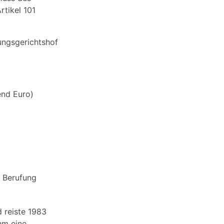
rtikel 101
ungsgerichtshof
end Euro)
r Berufung
d reiste 1983
hm eine