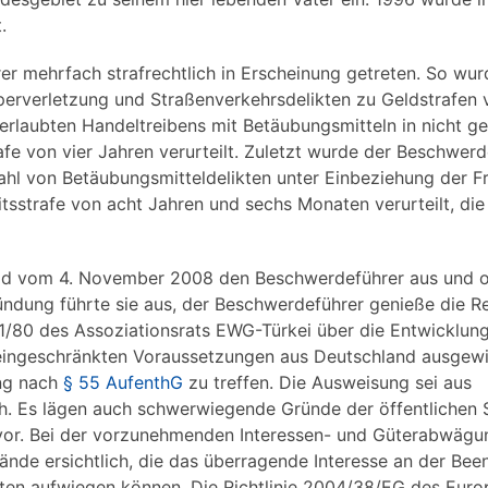
.
rer mehrfach strafrechtlich in Erscheinung getreten. So wur
erverletzung und Straßenverkehrsdelikten zu Geldstrafen v
laubten Handeltreibens mit Betäubungsmitteln in nicht ge
afe von vier Jahren verurteilt. Zuletzt wurde der Beschwer
hl von Betäubungsmitteldelikten unter Einbeziehung der Fr
sstrafe von acht Jahren und sechs Monaten verurteilt, die
eid vom 4. November 2008 den Beschwerdeführer aus und o
ündung führte sie aus, der Beschwerdeführer genieße die R
 1/80 des Assoziationsrats EWG-Türkei über die Entwicklun
 eingeschränkten Voraussetzungen aus Deutschland ausgew
ung nach
§ 55 AufenthG
zu treffen. Die Ausweisung sei aus
ch. Es lägen auch schwerwiegende Gründe der öffentlichen 
or. Bei der vorzunehmenden Interessen- und Güterabwägu
nde ersichtlich, die das überragende Interesse an der Be
ten aufwiegen können. Die Richtlinie 2004/38/EG des Euro