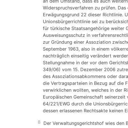
an dem Umstand, dass es auch weiterh
Widerspruchsverfahren zu prüfen. Das e
Erwägungsgrund 22 dieser Richtlinie. 
Unionsbürgerrichtlinie sei zu berücksic
für türkische Staatsangehörige weiter 
Ausweisungsschutz in verfahrensrechtli
zur Gründung einer Assoziation zwisch
September 1963, also in einem völkerre
nachträglich einseitig verändert werd
Stellungnahme in der vor dem Gericht
349/06) vom 15. Dezember 2006 zutreff
des Assoziationsabkommens oder darau
die Vertragsparteien in Bezug auf die 
verwirklichen wollten, welches in der 
Europäischen Gemeinschaft seinerzeit v
64/221/EWG durch die Unionsbürgerric
dessen erlassenen Rechtsakte keinen E
8
Der Verwaltungsgerichtshof wies den B