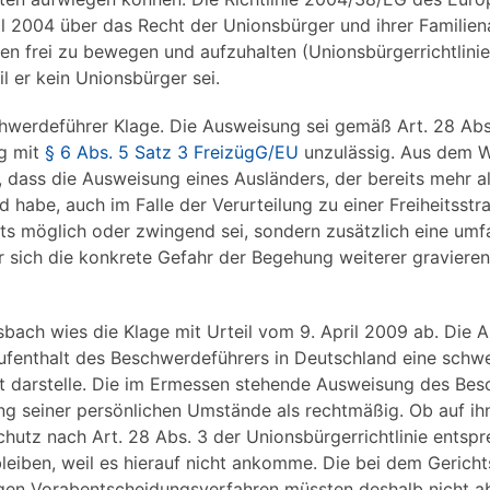
l 2004 über das Recht der Unionsbürger und ihrer Familien
en frei zu bewegen und aufzuhalten (Unionsbürgerrichtlinie)
 er kein Unionsbürger sei.
hwerdeführer Klage. Die Ausweisung sei gemäß Art. 28 Abs
ng mit
§ 6 Abs. 5 Satz 3 FreizügG/EU
unzulässig. Aus dem W
 dass die Ausweisung eines Ausländers, der bereits mehr a
d habe, auch im Falle der Verurteilung zu einer Freiheitsstr
ts möglich oder zwingend sei, sondern zusätzlich eine um
er sich die konkrete Gefahr der Begehung weiterer gravieren
bach wies die Klage mit Urteil vom 9. April 2009 ab. Die 
ufenthalt des Beschwerdeführers in Deutschland eine sch
it darstelle. Die im Ermessen stehende Ausweisung des Be
ng seiner persönlichen Umstände als rechtmäßig. Ob auf ih
tz nach Art. 28 Abs. 3 der Unionsbürgerrichtlinie entsp
leiben, weil es hierauf nicht ankomme. Die bei dem Gericht
gen Vorabentscheidungsverfahren müssten deshalb nicht a