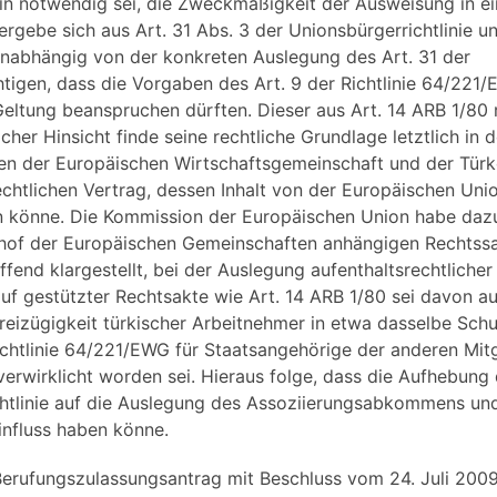
in notwendig sei, die Zweckmäßigkeit der Ausweisung in e
rgebe sich aus Art. 31 Abs. 3 der Unionsbürgerrichtlinie 
Unabhängig von der konkreten Auslegung des Art. 31 der
htigen, dass die Vorgaben des Art. 9 der Richtlinie 64/221/
Geltung beanspruchen dürften. Dieser aus Art. 14 ARB 1/80 
cher Hinsicht finde seine rechtliche Grundlage letztlich 
en der Europäischen Wirtschaftsgemeinschaft und der Türk
chtlichen Vertrag, dessen Inhalt von der Europäischen Unio
en könne. Die Kommission der Europäischen Union habe dazu 
shof der Europäischen Gemeinschaften anhängigen Rechtssa
end klargestellt, bei der Auslegung aufenthaltsrechtlich
f gestützter Rechtsakte wie Art. 14 ARB 1/80 sei davon a
Freizügigkeit türkischer Arbeitnehmer in etwa dasselbe Sch
Richtlinie 64/221/EWG für Staatsangehörige der anderen Mit
erwirklicht worden sei. Hieraus folge, dass die Aufhebung d
htlinie auf die Auslegung des Assoziierungsabkommens un
influss haben könne.
erufungszulassungsantrag mit Beschluss vom 24. Juli 2009