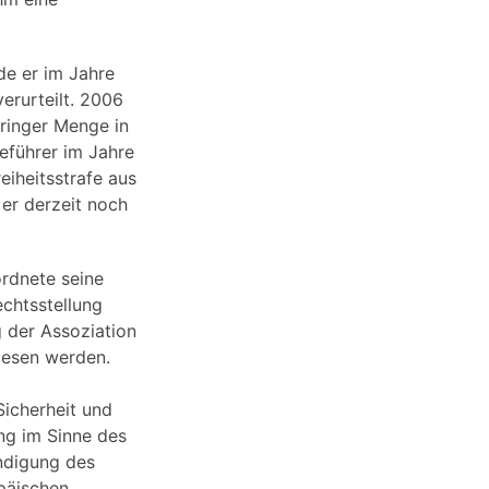
de er im Jahre
erurteilt. 2006
ringer Menge in
deführer im Jahre
eiheitsstrafe aus
 er derzeit noch
rdnete seine
echtsstellung
g der Assoziation
iesen werden.
Sicherheit und
ng im Sinne des
endigung des
päischen