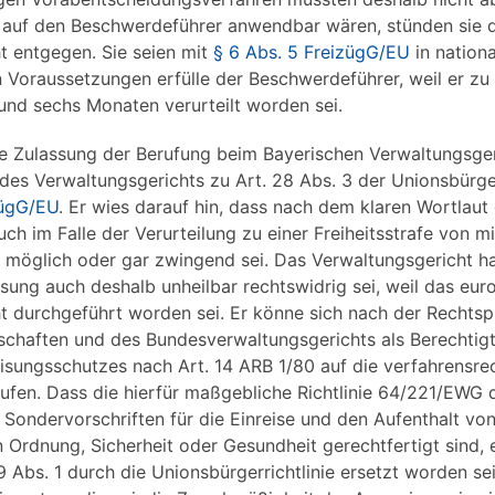
 auf den Beschwerdeführer anwendbar wären, stünden sie 
t entgegen. Sie seien mit
§ 6 Abs. 5 FreizügG/EU
in nation
Voraussetzungen erfülle der Beschwerdeführer, weil er zu 
und sechs Monaten verurteilt worden sei.
ie Zulassung der Berufung beim Bayerischen Verwaltungsge
es Verwaltungsgerichts zu Art. 28 Abs. 3 der Unionsbürgerr
zügG/EU
. Er wies darauf hin, dass nach dem klaren Wortlau
h im Falle der Verurteilung zu einer Freiheitsstrafe von m
s möglich oder gar zwingend sei. Das Verwaltungsgericht 
sung auch deshalb unheilbar rechtswidrig sei, weil das eur
t durchgeführt worden sei. Er könne sich nach der Rechts
chaften und des Bundesverwaltungsgerichts als Berechtigt
ungsschutzes nach Art. 14 ARB 1/80 auf die verfahrensrec
ufen. Dass die hierfür maßgebliche Richtlinie 64/221/EWG
 Sondervorschriften für die Einreise und den Aufenthalt vo
 Ordnung, Sicherheit oder Gesundheit gerechtfertigt sind, e
 Abs. 1 durch die Unionsbürgerrichtlinie ersetzt worden sei