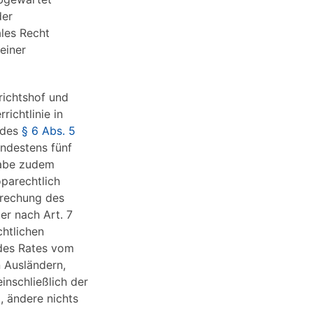
der
ales Recht
einer
richtshof und
ichtlinie in
t des
§ 6 Abs. 5
indestens fünf
habe zudem
oparechtlich
prechung des
er nach Art. 7
htlichen
 des Rates vom
n Ausländern,
inschließlich der
, ändere nichts