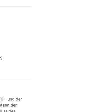
9,
76 - und der
etzen den
luss des