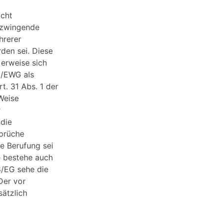
icht
 zwingende
hrerer
rden sei. Diese
erweise sich
1/EWG als
t. 31 Abs. 1 der
Weise
r
 die
sprüche
ie Berufung sei
e bestehe auch
8/EG sehe die
Der vor
sätzlich