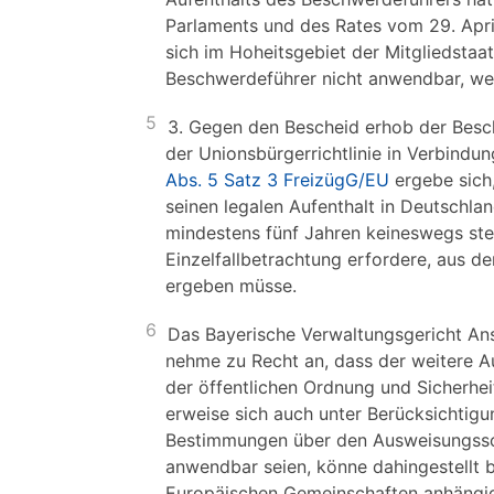
Parlaments und des Rates vom 29. Apri
sich im Hoheitsgebiet der Mitgliedstaat
Beschwerdeführer nicht anwendbar, weil
5
3. Gegen den Bescheid erhob der Besc
der Unionsbürgerrichtlinie in Verbindu
Abs. 5 Satz 3 FreizügG/EU
ergebe sich,
seinen legalen Aufenthalt in Deutschlan
mindestens fünf Jahren keineswegs ste
Einzelfallbetrachtung erfordere, aus d
ergeben müsse.
6
Das Bayerische Verwaltungsgericht Ans
nehme zu Recht an, dass der weitere A
der öffentlichen Ordnung und Sicherhe
erweise sich auch unter Berücksichtigu
Bestimmungen über den Ausweisungsschu
anwendbar seien, könne dahingestellt b
Europäischen Gemeinschaften anhängi