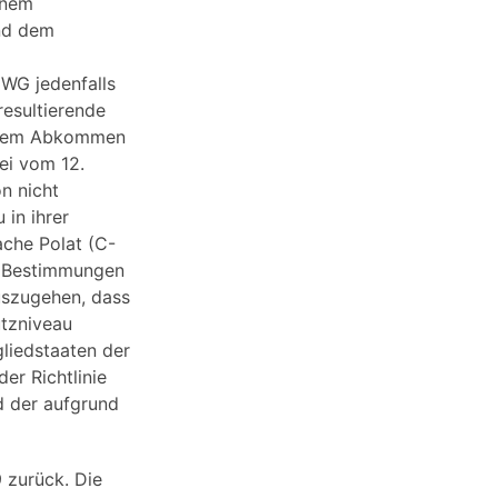
inem
und dem
EWG jedenfalls
resultierende
in dem Abkommen
ei vom 12.
n nicht
in ihrer
che Polat (C-
er Bestimmungen
uszugehen, dass
utzniveau
gliedstaaten der
er Richtlinie
d der aufgrund
 zurück. Die