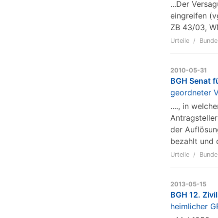
...Der Versa
eingreifen (
ZB 43/03, WM
Urteile
Bunde
2010-05-31
BGH Senat f
geordneter V
...., in welc
Antragstelle
der Auflösung
bezahlt und 
Urteile
Bunde
2013-05-15
BGH 12. Zivi
heimlicher 