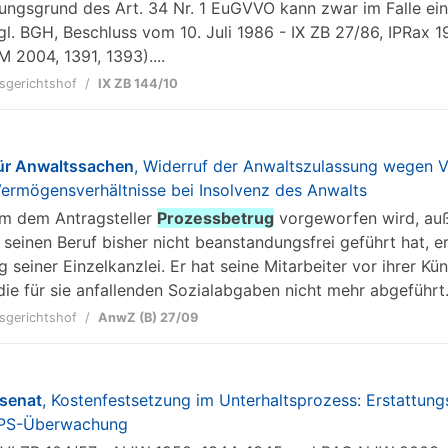
gungsgrund des Art. 34 Nr. 1 EuGVVO kann zwar im Falle ei
vgl. BGH, Beschluss vom 10. Juli 1986 - IX ZB 27/86, IPRax 1
 2004, 1391, 1393)....
sgerichtshof
IX ZB 144/10
ür Anwaltssachen
, Widerruf der Anwaltszulassung wegen V
ermögensverhältnisse bei Insolvenz des Anwalts
hem dem Antragsteller
Prozessbetrug
vorgeworfen wird, auß
r seinen Beruf bisher nicht beanstandungsfrei geführt hat,
 seiner Einzelkanzlei. Er hat seine Mitarbeiter vor ihrer K
die für sie anfallenden Sozialabgaben nicht mehr abgeführt..
sgerichtshof
AnwZ (B) 27/09
lsenat
, Kostenfestsetzung im Unterhaltsprozess: Erstattung
GPS-Überwachung