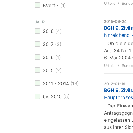
Urteile
Bunde
BVerfG
(
1
)
2015-09-24
JAHR
BGH 9. Zivil
2018
(
4
)
hinreichend 
...Ob die eid
2017
(
2
)
Art. 34 Nr. 
2016
(
1
)
6. Mai 2004 
Urteile
Bunde
2015
(
2
)
2011 - 2014
(
13
)
2012-01-19
BGH 9. Zivil
bis 2010
(
5
)
Hauptprozess
...Der Einwa
Antragsgegne
eingelassen 
aus ihrer Sic