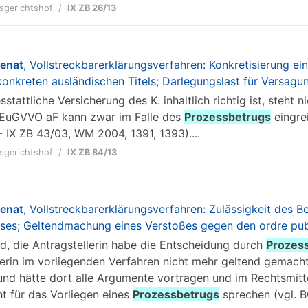
sgerichtshof
IX ZB 26/13
senat
, Vollstreckbarerklärungsverfahren: Konkretisierung e
konkreten ausländischen Titels; Darlegungslast für Versag
esstattliche Versicherung des K. inhaltlich richtig ist, steht
1 EuGVVO aF kann zwar im Falle des
Prozessbetrugs
eingre
- IX ZB 43/03, WM 2004, 1391, 1393)....
sgerichtshof
IX ZB 84/13
senat
, Vollstreckbarerklärungsverfahren: Zulässigkeit des Be
es; Geltendmachung eines Verstoßes gegen den ordre publi
nd, die Antragstellerin habe die Entscheidung durch
Prozes
rin im vorliegenden Verfahren nicht mehr geltend gemacht
und hätte dort alle Argumente vortragen und im Rechtsmitt
ht für das Vorliegen eines
Prozessbetrugs
sprechen (vgl. B