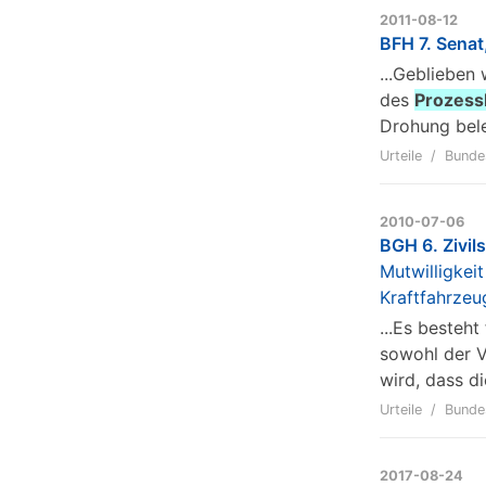
2011-08-12
BFH 7. Senat
...Geblieben
des
Prozess
Drohung bele
Urteile
Bunde
2010-07-06
BGH 6. Zivil
Mutwilligkei
Kraftfahrzeug
...Es besteh
sowohl der V
wird, dass d
Urteile
Bunde
2017-08-24