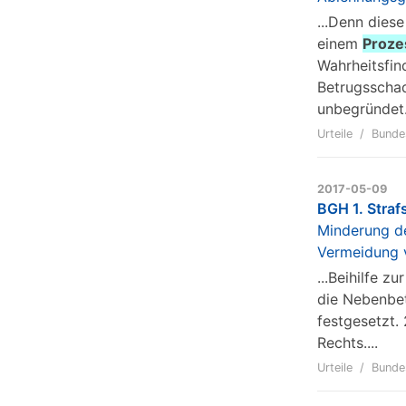
...Denn dies
einem
Proze
Wahrheitsfin
Betrugsschad
unbegründet..
Urteile
Bunde
2017-05-09
BGH 1. Straf
Minderung de
Vermeidung 
...Beihilfe 
die Nebenbet
festgesetzt.
Rechts....
Urteile
Bunde