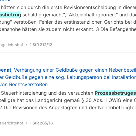
e hätten sich durch die erste Revisionsentscheidung in diese
ssbetrug
schuldig gemacht", "Akteninhalt ignoriert" und d
dung" verstoßen. Fehler des erstinstanzlichen Gerichts bei
enshöhe hätten sie zudem nicht erkannt. 3 Die Befangenhei
..
sgerichtshof
1 StR 212/12
senat
, Verhängung einer Geldbuße gegen einen Nebenbeteili
r Geldbuße gegen eine sog. Leitungsperson bei Installati
von Rechtsverstößen
zur Steuerhinterziehung und des versuchten
Prozessbetruges
eiligte hat das Landgericht gemäß § 30 Abs. 1 OWiG eine
 2 Die Revisionen des Angeklagten und der Nebenbeteiligten
sgerichtshof
1 StR 265/16