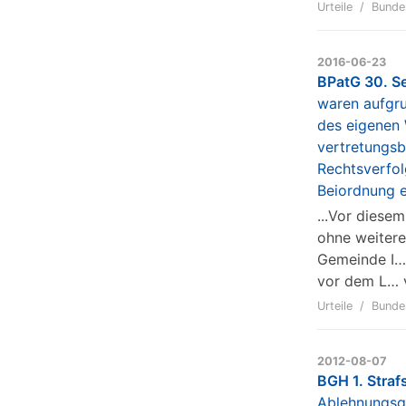
Urteile
Bunde
2016-06-23
BPatG 30. S
waren aufgru
des eigenen 
vertretungsb
Rechtsverfol
Beiordnung ei
...Vor diese
ohne weitere
Gemeinde I… 
vor dem L… v
Urteile
Bunde
2012-08-07
BGH 1. Straf
Ablehnungsg