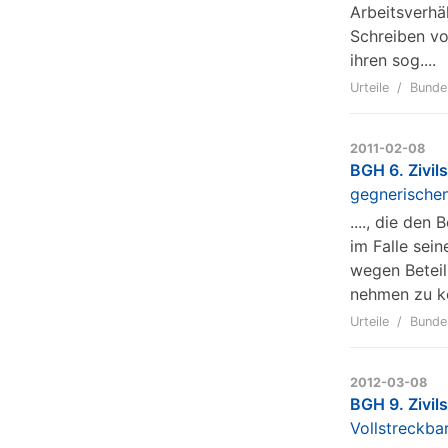
Arbeitsverhä
Schreiben vo
ihren sog....
Urteile
Bunde
2011-02-08
BGH 6. Zivil
gegnerische
...., die de
im Falle sei
wegen Betei
nehmen zu kö
Urteile
Bunde
2012-03-08
BGH 9. Zivil
Vollstreckba