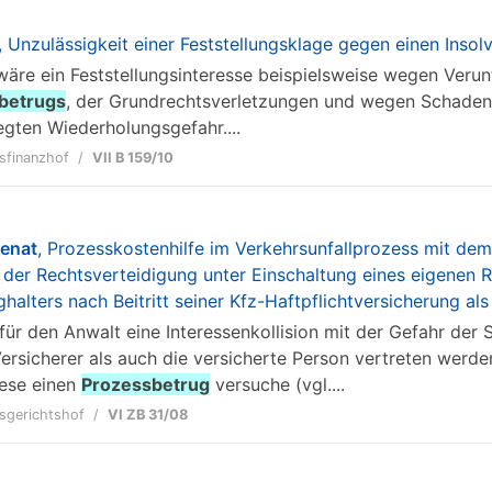
, Unzulässigkeit einer Feststellungsklage gegen einen Inso
 wäre ein Feststellungsinteresse beispielsweise wegen Ver
betrugs
, der Grundrechtsverletzungen und wegen Schaden
gten Wiederholungsgefahr....
sfinanzhof
VII B 159/10
senat
, Prozesskostenhilfe im Verkehrsunfallprozess mit dem
t der Rechtsverteidigung unter Einschaltung eines eigenen
halters nach Beitritt seiner Kfz-Haftpflichtversicherung als 
t für den Anwalt eine Interessenkollision mit der Gefahr der
ersicherer als auch die versicherte Person vertreten werd
iese einen
Prozessbetrug
versuche (vgl....
sgerichtshof
VI ZB 31/08