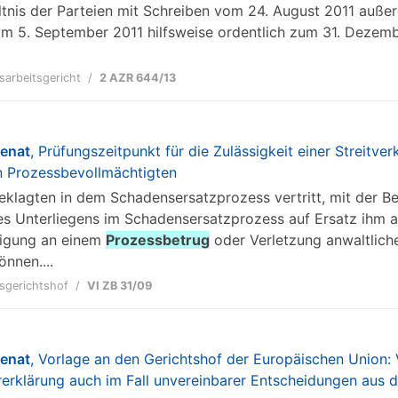
ltnis der Parteien mit Schreiben vom 24. August 2011 außero
m 5. September 2011 hilfsweise ordentlich zum 31. Dezemb
sarbeitsgericht
2 AZR 644/13
senat
, Prüfungszeitpunkt für die Zulässigkeit einer Streit
n Prozessbevollmächtigten
n Beklagten in dem Schadensersatzprozess vertritt, mit der B
nes Unterliegens im Schadensersatzprozess auf Ersatz ihm 
ligung an einem
Prozessbetrug
oder Verletzung anwaltliche
nnen....
sgerichtshof
VI ZB 31/09
senat
, Vorlage an den Gerichtshof der Europäischen Union:
rerklärung auch im Fall unvereinbarer Entscheidungen aus 