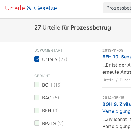
Urteile
& Gesetze
27
Urteile für
Prozessbetrug
DOKUMENTART
2013-11-08
BFH 10. Sen
Urteile
(
27
)
...Er ist de
erneute Antr
GERICHT
Urteile
Bunde
BGH
(
16
)
BAG
(
5
)
2014-05-15
BGH 9. Zivil
BFH
(
3
)
Verteidigung
...Zivilsena
BPatG
(
2
)
Verteidigung