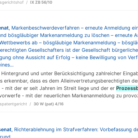
sgerichtshof
IX ZB 56/10
enat
, Markenbeschwerdeverfahren – erneute Anmeldung ein
nd bösgläubiger Markenanmeldung zu löschen – erneute An
Wettbewerbs ab – bösgläubige Markenanmeldung – bösgläub
erechtigten Gesellschafters ist der Gesellschaft bürgerlich
gung ohne Aussicht auf Erfolg – keine Bewilligung von Verf
nes...
m Hintergrund und unter Berücksichtigung zahlreicher Eingab
s erkennbar, dass es dem Alleinvertretungsberechtigten de
- mit der er seit Jahren im Streit liege und der er
Prozess
orwerfe - mit der neuerlichen Markenanmeldung zu provoz
spatentgericht
30 W (pat) 4/16
senat
, Richterablehnung im Strafverfahren: Vorbefassung de
rund