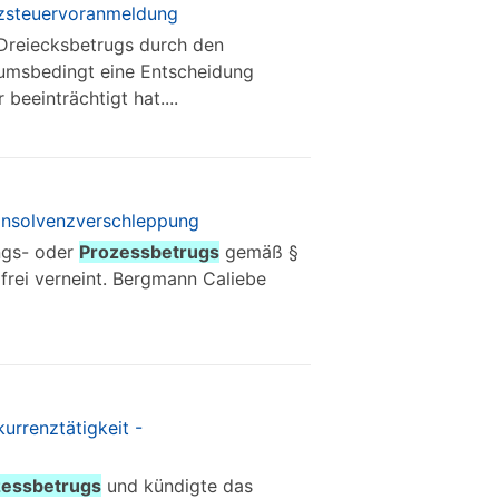
atzsteuervoranmeldung
 Dreiecksbetrugs durch den
rtumsbedingt eine Entscheidung
beeinträchtigt hat....
i Insolvenzverschleppung
ngs- oder
Prozessbetrugs
gemäß §
frei verneint. Bergmann Caliebe
urrenztätigkeit -
zessbetrugs
und kündigte das