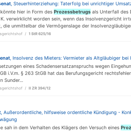
senat
, Steuerhinterziehung: Taterfolg bei unrichtiger Ums
g könnte hier in Form des
Prozessbetrugs
als Unterfall des
K. verwirklicht worden sein, wenn das Insolvenzgericht ir
, die unmittelbar die Vermögenslage der Insolvenzgläubiger 
sgerichtshof
1 StR 625/16
senat
, Insolvenz des Mieters: Vermieter als Altgläubiger be
ussetzungen eines Schadensersatzanspruchs wegen Eingehu
GB i.V.m. § 263 StGB hat das Berufungsgericht rechtsfehler
n Sunder...
sgerichtshof
II ZR 394/12
t
, Außerordentliche, hilfsweise ordentliche Kündigung - Konk
bwägung
gte sah in dem Verhalten des Klägers den Versuch eines
Pro