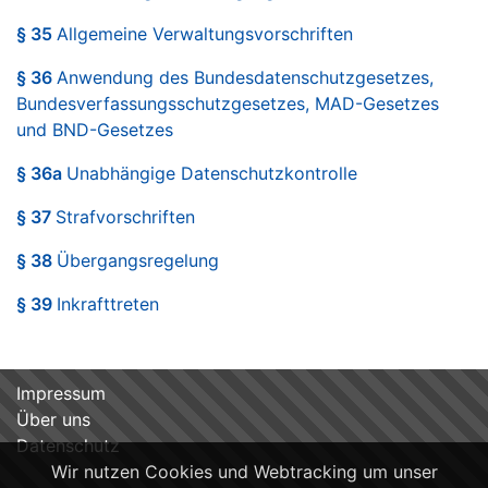
§ 35
Allgemeine Verwaltungsvorschriften
§ 36
Anwendung des Bundesdatenschutzgesetzes,
Bundesverfassungsschutzgesetzes, MAD-Gesetzes
und BND-Gesetzes
§ 36a
Unabhängige Datenschutzkontrolle
§ 37
Strafvorschriften
§ 38
Übergangsregelung
§ 39
Inkrafttreten
Impressum
Über uns
Datenschutz
Wir nutzen Cookies und Webtracking um unser