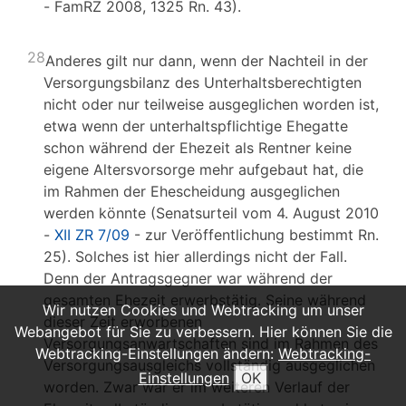
- FamRZ 2008, 1325 Rn. 43).
28
Anderes gilt nur dann, wenn der Nachteil in der
Versorgungsbilanz des Unterhaltsberechtigten
nicht oder nur teilweise ausgeglichen worden ist,
etwa wenn der unterhaltspflichtige Ehegatte
schon während der Ehezeit als Rentner keine
eigene Altersvorsorge mehr aufgebaut hat, die
im Rahmen der Ehescheidung ausgeglichen
werden könnte (Senatsurteil vom 4. August 2010
-
XII ZR 7/09
- zur Veröffentlichung bestimmt Rn.
25). Solches ist hier allerdings nicht der Fall.
Denn der Antragsgegner war während der
gesamten Ehezeit erwerbstätig. Seine während
Wir nutzen Cookies und Webtracking um unser
dieser Zeit erworbenen
Webangebot für Sie zu verbessern. Hier können Sie die
Versorgungsanwartschaften sind im Rahmen des
Webtracking-Einstellungen ändern:
Webtracking-
Versorgungsausgleichs vollständig ausgeglichen
Einstellungen
OK
worden. Zwar war er im weiteren Verlauf der