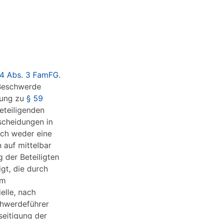
84 Abs. 3 FamFG
.
 Beschwerde
rung zu
§ 59
eteiligenden
scheidungen in
och weder eine
 auf mittelbar
 der Beteiligten
gt, die durch
em
elle, nach
chwerdeführer
seitigung der