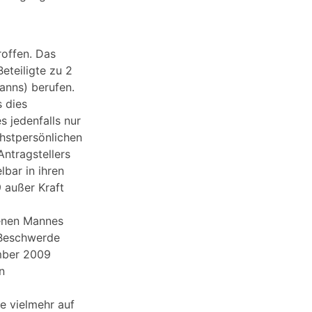
roffen. Das
eteiligte zu 2
anns) berufen.
 dies
s jedenfalls nur
chstpersönlichen
Antragstellers
lbar in ihren
 außer Kraft
benen Mannes
e Beschwerde
ember 2009
n
 vielmehr auf