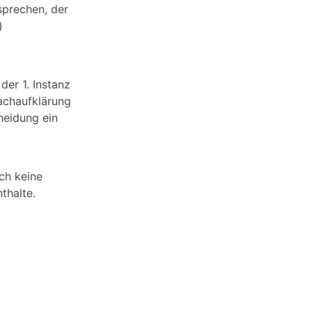
sprechen, der
)
er 1. Instanz
achaufklärung
heidung ein
ch keine
thalte.