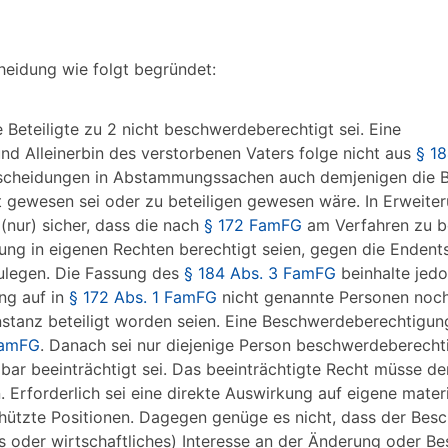
heidung wie folgt begründet:
 Beteiligte zu 2 nicht beschwerdeberechtigt sei. Eine
d Alleinerbin des verstorbenen Vaters folge nicht aus
§ 1
tscheidungen in Abstammungssachen auch demjenigen die
gt gewesen sei oder zu beteiligen gewesen wäre. In Erweite
(nur) sicher, dass die nach
§ 172 FamFG
am Verfahren zu b
ung in eigenen Rechten berechtigt seien, gegen die Endent
legen. Die Fassung des
§ 184 Abs. 3 FamFG
beinhalte jed
ng auf in
§ 172 Abs. 1 FamFG
nicht genannte Personen noch
Instanz beteiligt worden seien. Eine Beschwerdeberechtigung
FamFG
. Danach sei nur diejenige Person beschwerdeberechti
lbar beeinträchtigt sei. Das beeinträchtigte Recht müsse d
 Erforderlich sei eine direkte Auswirkung auf eigene materi
hützte Positionen. Dagegen genüge es nicht, dass der Bes
ales oder wirtschaftliches) Interesse an der Änderung oder Be