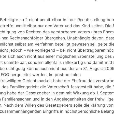
eteiligte zu 2 nicht unmittelbar in ihrer Rechtsstellung bet
treffe unmittelbar nur den Vater und das Kind selbst. Die B
ächtigung von Rechten des verstorbenen Vaters (ihres Ehem
inen Rechtsnachfolger übergehen. Unabhängig davon, dass
ächst selbst am Verfahren beteiligt gewesen sei, gelte die
icht jedoch – wie vorliegend – bei nicht übertragbaren hö
ite sich auch nicht aus einer möglichen Erbenstellung des 
ht unmittelbar, sondern allenfalls reflexartig und damit mitte
eberechtigung könne auch nicht aus der am 31. August 2009
 FGG hergeleitet werden. Im postmortalen
 freiwilligen Gerichtsbarkeit habe der Ehefrau des verstor
das Familiengericht die Vaterschaft festgestellt habe, di
lung habe der Gesetzgeber in dem mit Wirkung ab 1. Sept
 Familiensachen und in den Angelegenheiten der freiwillige
n. Nach dem Willen des Gesetzgebers solle die Klärung von
usammenhängenden Eingriffs in höchstpersönliche Belange