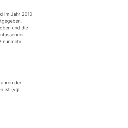
nd im Jahr 2010
ttgegeben.
hoben und die
umfassender
 2 nunmehr
fahren der
ist (vgl.