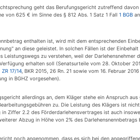
echtsprechung geht das Berufungsgericht zutreffend davon 
he von 625 € im Sinne des § 812 Abs. 1 Satz 1 Fall
1 BGB
an
nennbetrag enthalten ist, wird mit dem entsprechenden Einb
ng" an diese geleistet. In solchen Fällen ist der Einbehalt 
s Leistungswegs zu verstehen, weil der Darlehensnehmer da
n Verfügung erhalten soll (Senatsurteile vom 28. Oktober 20
I ZR 17/14
, BKR 2015, 26 Rn. 21 sowie vom 16. Februar 2016
hung in BGHZ vorgesehen).
sgericht allerdings an, dem Kläger stehe ein Anspruch aus 
earbeitungsgebühren zu. Die Leistung des Klägers ist nich
 in Ziffer 2.2 des Förderdarlehensvertrages ist auch insowe
n weiterer Abzug in Höhe von 2% des Darlehensnennbetrags 
gericht noch angenommen, dass es sich bei den angegriffen