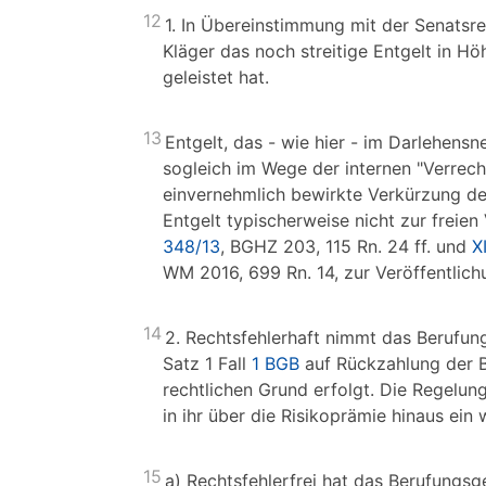
12
1. In Übereinstimmung mit der Senatsr
Kläger das noch streitige Entgelt in Hö
geleistet hat.
13
Entgelt, das - wie hier - im Darlehens
sogleich im Wege der internen "Verrechnu
einvernehmlich bewirkte Verkürzung de
Entgelt typischerweise nicht zur freie
348/13
, BGHZ 203, 115 Rn. 24 ff. und
X
WM 2016, 699 Rn. 14, zur Veröffentlic
14
2. Rechtsfehlerhaft nimmt das Berufung
Satz 1 Fall
1 BGB
auf Rückzahlung der B
rechtlichen Grund erfolgt. Die Regelung
in ihr über die Risikoprämie hinaus ei
15
a) Rechtsfehlerfrei hat das Berufungs