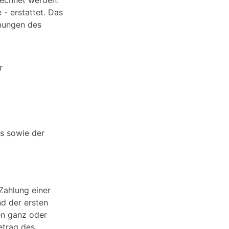
rechnet werden.
 - erstattet. Das
mungen des
r
ts sowie der
Zahlung einer
d der ersten
en ganz oder
etrag des