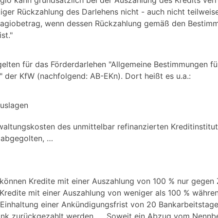
gio kann grundsätzlich bei der Auszahlung des Kredits ver
iger Rückzahlung des Darlehens nicht - auch nicht teilweise
Disagiobetrag, wenn dessen Rückzahlung gemäß den Bestim
st."
gelten für das Förderdarlehen "Allgemeine Bestimmungen fü
" der KfW (nachfolgend: AB-EKn). Dort heißt es u.a.:
Auslagen
altungskosten des unmittelbar refinanzierten Kreditinstitu
 abgegolten, …
, können Kredite mit einer Auszahlung von 100 % nur gegen 
 Kredite mit einer Auszahlung von weniger als 100 % währen
r Einhaltung einer Ankündigungsfrist von 20 Bankarbeitstag
bank zurückgezahlt werden. … Soweit ein Abzug vom Nennb