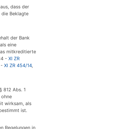
aus, dass der
 die Beklagte
ehalt der Bank
als eine
s mitkreditierte
14 -
XI ZR
 -
XI ZR 454/14
,
§ 812 Abs. 1
t ohne
it wirksam, als
bestimmt ist.
en Regelungen in