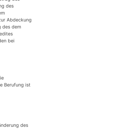
ng des
nem
 zur Abdeckung
g des dem
edites
den bei
ie
e Berufung ist
bänderung des