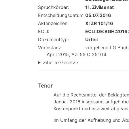
Spruchkörper:
11. Zivilsenat
Entscheidungsdatum:
05.07.2016
Aktenzeichen:
XI ZR 101/16
ECLI:
ECLI:DE:BGH:2016
Dokumenttyp:
Urteil
Vorinstanz:
vorgehend LG Bochum
April 2015, Az: 55 C 251/14
Zitierte Gesetze
Tenor
Auf die Rechtsmittel der Beklagte
Januar 2016 insgesamt aufgehoben
Kostenpunkt und insoweit abgeände
Im Umfang der Aufhebung und Abä