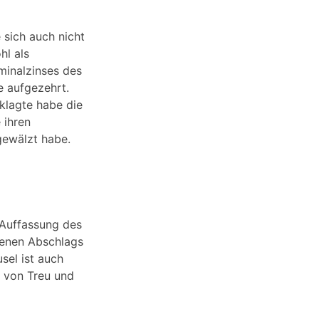
 sich auch nicht
hl als
minalzinses des
e aufgezehrt.
klagte habe die
 ihren
gewälzt habe.
 Auffassung des
tenen Abschlags
sel ist auch
 von Treu und