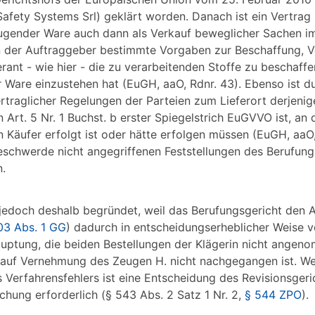
ety Systems Srl) geklärt worden. Danach ist ein Vertrag 
eugender Ware auch dann als Verkauf beweglicher Sachen i
n der Auftraggeber bestimmte Vorgaben zur Beschaffung, V
ant - wie hier - die zu verarbeitenden Stoffe zu beschaffe
 Ware einzustehen hat (EuGH, aaO, Rdnr. 43). Ebenso ist d
ertraglicher Regelungen der Parteien zum Lieferort derjenig
Art. 5 Nr. 1 Buchst. b erster Spiegelstrich EuGVVO ist, an
Käufer erfolgt ist oder hätte erfolgen müssen (EuGH, aaO,
eschwerde nicht angegriffenen Feststellungen des Berufung
n.
jedoch deshalb begründet, weil das Berufungsgericht den 
103 Abs. 1 GG
) dadurch in entscheidungserheblicher Weise ve
auptung, die beiden Bestellungen der Klägerin nicht angen
 auf Vernehmung des Zeugen H. nicht nachgegangen ist. W
 Verfahrensfehlers ist eine Entscheidung des Revisionsgeri
chung erforderlich (§ 543 Abs. 2 Satz 1 Nr. 2,
§ 544 ZPO
).