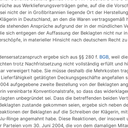
üche aus Werklieferungsverträgen gehe, auf die die Vorsch
ei nicht der in Großbritannien liegende Ort der Herstellun
 Klägerin in Deutschland, an den die Waren vertragsgemäß h
ede stehenden Ansprüche aufgrund der in der mündlichen V
e sich entgegen der Auffassung der Beklagten nicht nur in
schöpfe, in materieller Hinsicht nach deutschem Recht zu 
ensersatzanspruch ergebe sich aus §§ 280 f.
BGB
, weil di
ichten trotz Nachfristsetzung nicht vollständig erfüllt und hi
r verweigert habe. Sie müsse deshalb die Mehrkosten trag
r Lieferfähigkeit getätigten Deckungsgeschäfte angefallen 
 2004 aufgegebene zweite Bestellung von der Beklagten 
ierin vereinbarte Konventionalstrafe, so dass das widerklag
klagten unbegründet sei. Dass die betreffenden beiden Ver
 Beklagten zustande gekommen seien, ergebe sich neben d
eaktionen der Beklagten auf die Schreiben der Klägerin, mi
n Alu-Ringe angemahnt habe. Diese Reaktionen, der insowei
r Parteien vom 30. Juni 2004, die von dem damaligen Mitar