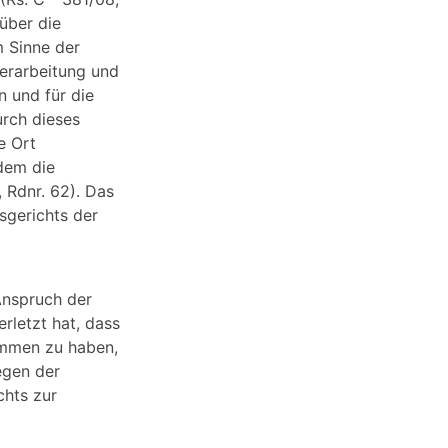
über die
m Sinne der
erarbeitung und
n und für die
urch dieses
e Ort
 dem die
 Rdnr. 62). Das
sgerichts der
Anspruch der
rletzt hat, dass
ommen zu haben,
egen der
chts zur