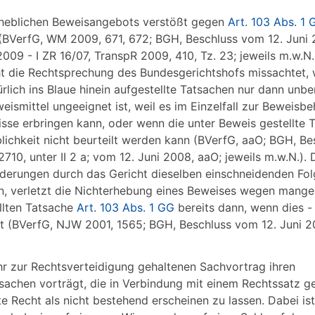
erheblichen Beweisangebots verstößt gegen
Art. 103 Abs. 1 
 (BVerfG, WM 2009, 671, 672; BGH, Beschluss vom 12. Juni
 2009 - I ZR 16/07, TranspR 2009, 410, Tz. 23; jeweils m.w.N.
ht die Rechtsprechung des Bundesgerichtshofs missachtet,
kürlich ins Blaue hinein aufgestellte Tatsachen nur dann unbe
ismittel ungeeignet ist, weil es im Einzelfall zur Beweisb
sse erbringen kann, oder wenn die unter Beweis gestellte 
blichkeit nicht beurteilt werden kann (BVerfG, aaO; BGH, Be
10, unter II 2 a; vom 12. Juni 2008, aaO; jeweils m.w.N.). 
erungen durch das Gericht dieselben einschneidenden Fol
n, verletzt die Nichterhebung eines Beweises wegen mange
llten Tatsache
Art. 103 Abs. 1 GG
bereits dann, wenn dies - 
ht (BVerfG, NJW 2001, 1565; BGH, Beschluss vom 12. Juni 2
hr zur Rechtsverteidigung gehaltenen Sachvortrag ihren
tsachen vorträgt, die in Verbindung mit einem Rechtssatz ge
 Recht als nicht bestehend erscheinen zu lassen. Dabei ist