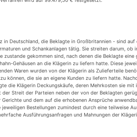
verfahren wird auf 99.479,50 € festgesetzt.
itz in Deutschland, die Beklagte in Großbritannien - sind au
rmaturen und Schankanlagen tätig. Sie streiten darum, ob 
ge zustande gekommen sind, nach denen die Beklagte eine
ahn-Gehäusen an die Klägerin zu liefern hatte. Diese jewei
den Waren wurden von der Klägerin als Zulieferteile benöti
u können, die sie an eigene Kunden zu liefern hatte. Nac
gte die Klägerin Deckungskäufe, deren Mehrkosten sie mit i
ht der Streit der Parteien neben der von der Beklagten gerü
er Gerichte und dem auf die erhobenen Ansprüche anwendb
e jeweiligen Bestellungen zumindest durch eine teilweise A
 mehrfache Ausführungsanfragen und Mahnungen der Kläger