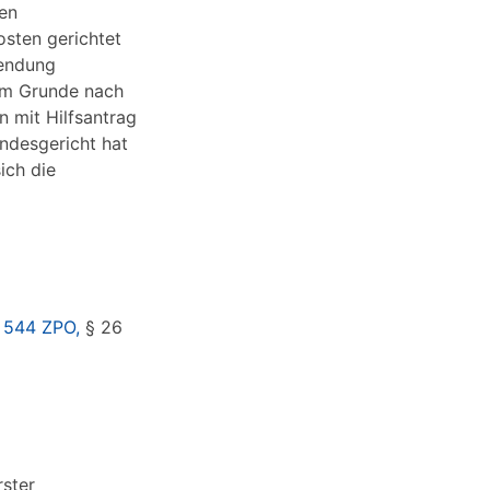
en
sten gerichtet
wendung
em Grunde nach
n mit Hilfsantrag
andesgericht hat
ich die
 544 ZPO,
§ 26
rster