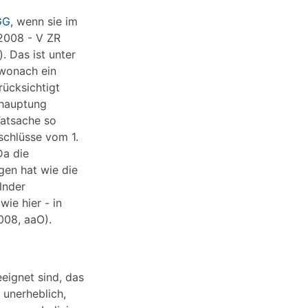
GG,
wenn sie im
 2008 - V ZR
). Das ist unter
 wonach ein
rücksichtigt
ehauptung
Tatsache so
schlüsse vom 1.
Da die
gen hat wie die
lnder
wie hier - in
008, aaO).
eignet sind, das
 unerheblich,