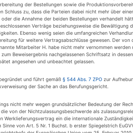
rbereitung der Bestellungen sowie die Produktionsvorbere
n Schluss zu, dass die Parteien dabei nicht mehr über eine
oder die Annahme der beiden Bestellungen verhandelt hätt
geschlossenen Verträge beziehungsweise die Bewältigung d
igkeiten. Ebenso wenig seien die umfangreichen Verhandlu
ereitung für weitere Vertragsabschlüsse gewesen. Der von 
enannte Mitarbeiter H. habe nicht mehr vernommen werden
m zum Beweisergebnis nachgelassenen Schriftsatz in desse
spätet angesehen und unbeachtet gelassen.
 begründet und führt gemäß
§ 544 Abs. 7 ZPO
zur Aufhebu
kverweisung der Sache an das Berufungsgericht.
rdings nicht mehr wegen grundsätzlicher Bedeutung der Rec
 die von der Nichtzulassungsbeschwerde als zulassungsrele
 Werklieferungsvertrag ein die internationale Zuständigke
Sinne von Art. 5 Nr. 1 Buchst. b erster Spiegelstrich EuGVV
Gerichtshofs der Europäischen Union vom 25. Februar 2010 