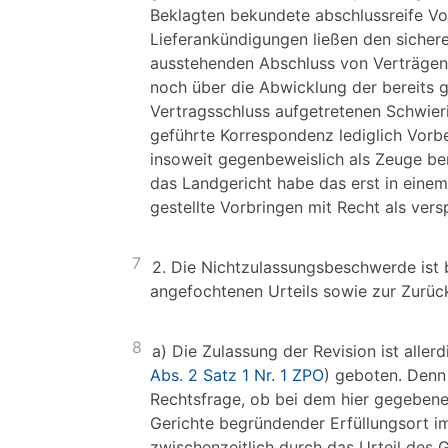
Beklagten bekundete abschlussreife Vo
Lieferankündigungen ließen den sichere
ausstehenden Abschluss von Verträgen 
noch über die Abwicklung der bereits 
Vertragsschluss aufgetretenen Schwier
geführte Korrespondenz lediglich Vorb
insoweit gegenbeweislich als Zeuge b
das Landgericht habe das erst in eine
gestellte Vorbringen mit Recht als ver
7
2. Die Nichtzulassungsbeschwerde ist
angefochtenen Urteils sowie zur Zurüc
8
a) Die Zulassung der Revision ist alle
Abs. 2 Satz 1 Nr. 1 ZPO
) geboten. Denn
Rechtsfrage, ob bei dem hier gegebenen
Gerichte begründender Erfüllungsort im 
zwischenzeitlich durch das Urteil des 