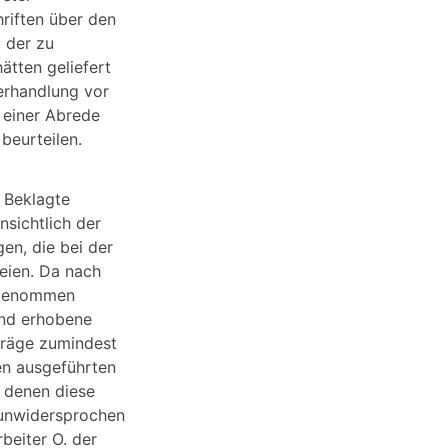
riften über den
g der zu
ätten geliefert
erhandlung vor
 einer Abrede
beurteilen.
e Beklagte
nsichtlich der
en, die bei der
seien. Da nach
angenommen
end erhobene
träge zumindest
en ausgeführten
t denen diese
t unwidersprochen
beiter O. der