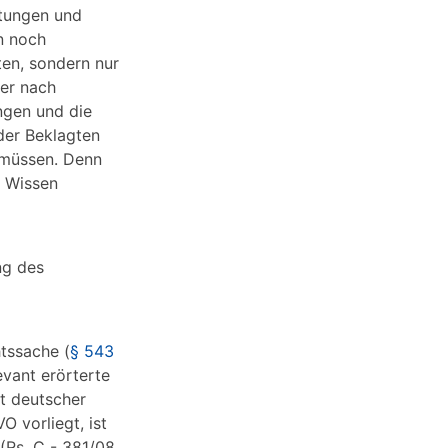
itungen und
n noch
en, sondern nur
er nach
ngen und die
der Beklagten
 müssen. Denn
n Wissen
ng des
htssache (
§ 543
vant erörterte
it deutscher
O vorliegt, ist
(Rs. C - 381/08,