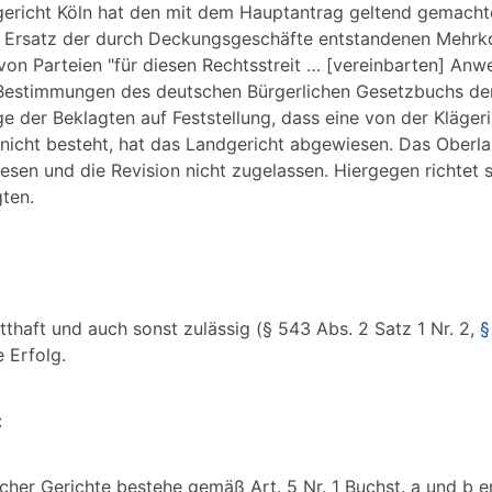
gericht Köln hat den mit dem Hauptantrag geltend gemacht
n Ersatz der durch Deckungsgeschäfte entstandenen Mehrko
 von Parteien "für diesen Rechtsstreit … [vereinbarten] An
Bestimmungen des deutschen Bürgerlichen Gesetzbuchs d
ge der Beklagten auf Feststellung, dass eine von der Klägeri
 nicht besteht, hat das Landgericht abgewiesen. Das Oberl
sen und die Revision nicht zugelassen. Hiergegen richtet s
ten.
thaft und auch sonst zulässig (§ 543 Abs. 2 Satz 1 Nr. 2,
§
 Erfolg.
:
scher Gerichte bestehe gemäß Art. 5 Nr. 1 Buchst. a und b e