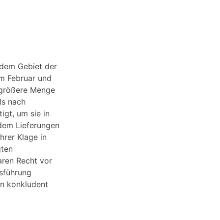
f dem Gebiet der
im Februar und
 größere Menge
ls nach
gt, um sie in
hdem Lieferungen
hrer Klage in
gten
aren Recht vor
usführung
in konkludent