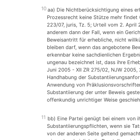
10
aa) Die Nichtberücksichtigung eines 
Prozessrecht keine Stütze mehr findet
223/07, juris, Tz. 5; Urteil vom 2. April
anderem dann der Fall, wenn ein Geric
Beweisantritt für erhebliche, nicht will
bleiben darf, wenn das angebotene Bewe
erkennbar keine sachdienlichen Ergebni
ungenau bezeichnet ist, dass ihre Erhe
Juni 2005 - XII ZR 275/02, NJW 2005, 27
Handhabung der Substantiierungsanford
Anwendung von Präklusionsvorschrifte
Substantiierung der unter Beweis geste
offenkundig unrichtiger Weise geschie
11
bb) Eine Partei genügt bei einem von i
Substantiierungspflichten, wenn sie Ta
von der anderen Seite geltend gemachte