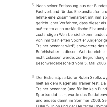
5
Nach seiner Entlassung aus der Bundes
Fachverband für das Eiskunstlaufen und
lehnte eine Zusammenarbeit mit ihm ab
gerichtlicher Verfahren, dass dieser als
außerdem auch ausländische Eiskunstla
zuständigen Wehrbereichskommando, ob 
von ihm trainierten Sportler Angehörig
Trainer benannt wird", antwortete da
Befehlshaber in diesem Wehrbereich ei
nicht zulassen werde; zur Begründung 
Beschwerdebescheid vom 5. Mai 200
6
Der Eiskunstpaarläufer Robin Szolkowy
hielt an dem Kläger als Trainer fest. D
Trainer benannte (und für ihn kein Bun
Sportsoldat ist -, wurde das Soldaten
und endete damit im Sommer 2006. Sei
Eislauf-Union und der Deutsche Olymp