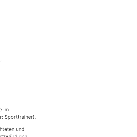
,
e im
: Sporttrainer).
chteten und
hutzwürdigen