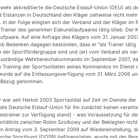
wehr akkreditierte die Deutsche Eislauf-Union (DEU) als de
 Eistanzen in Deutschland den Kläger zeitweise nicht mehr 
. In der Folge einigten sich der Verband und der Kläger im
 Trainer des genannten Eiskunstlaufpaares tätig blieb. Der K
ufpaare. Auf eine Anfrage des Klägers vom 31. Januar 200
Bedenken dagegen bestünden, dass er "als Trainer tätig is
e der Sportfördergruppe sind und (er) vom Verband als ver
s zuständige Wehrbereichskommando im September 2007, da
n Training der Sportsoldaten seines Kommandos im Dienst 
wurde auf die Entlassungsverfügung vom 31. März 2006 un
6 Bezug genommen.
 war seit Herbst 2003 Sportsoldat auf Zeit im Dienste der 
a die Deutsche Eislauf-Union für ihn zunächst keinen verant
destrainer zur Verfügung stand) - was Voraussetzung für de
verhältnis zwischen Robin Szolkowy und der Beklagten nicht
n Antrag vom 3. September 2009 auf Wiedereinstellung, d
ische Sportbund (DOSB) befürworteten, wurde mit der Be