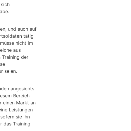
 sich
abe.
ten, und auch auf
rtsoldaten tätig
 müsse nicht im
reiche aus
 Training der
sse
r seien.
ünden angesichts
diesem Bereich
r einen Markt an
eine Leistungen
sofern sie ihn
r das Training