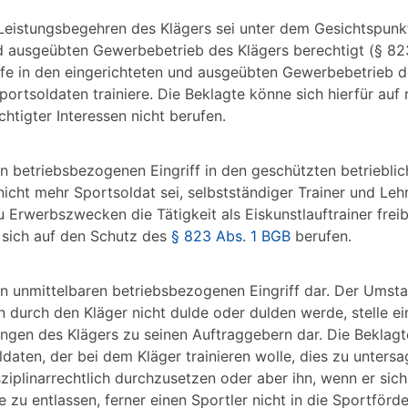
Leistungsbegehren des Klägers sei unter dem Gesichtspunkt
d ausgeübten Gewerbebetrieb des Klägers berechtigt (§ 823 
eife in den eingerichteten und ausgeübten Gewerbebetrieb d
portsoldaten trainiere. Die Beklagte könne sich hierfür auf
igter Interessen nicht berufen.
en betriebsbezogenen Eingriff in den geschützten betriebli
 nicht mehr Sportsoldat sei, selbstständiger Trainer und Leh
u Erwerbszwecken die Tätigkeit als Eiskunstlauftrainer freib
 sich auf den Schutz des
§ 823 Abs. 1 BGB
berufen.
en unmittelbaren betriebsbezogenen Eingriff dar. Der Umsta
 durch den Kläger nicht dulde oder dulden werde, stelle ei
ngen des Klägers zu seinen Auftraggebern dar. Die Beklag
ldaten, der bei dem Kläger trainieren wolle, dies zu unters
iplinarrechtlich durchzusetzen oder aber ihn, wenn er sich
 zu entlassen, ferner einen Sportler nicht in die Sportför