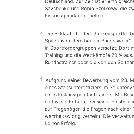
Deutschland. Zur Zeit ist er erfolgreich
Savchenko und Robin Szolkowy, die zwi
Eiskunstpaarlauf erzielten.
3
Die Beklagte fördert Spitzensportler 
Spitzensportlern bei der Bundeswehr" 
in Sportfördergruppen versetzt. Dort m
Training und die Wettkämpfe 70 % aus. 
Bundestrainer oder die von den Spitzen
4
Aufgrund seiner Bewerbung vom 23. Ma
eines Stabsunteroffiziers im Soldatenv
eines Eiskunstpaarlauftrainers. Mit B
entlassen. Er hatte bei seiner Einstellu
auf Fragebögen die Fragen nach einer T
wahrheitswidrig verneint. Die verwaltu
keinen Erfolg.