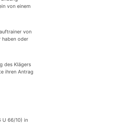
ein von einem
lauftrainer von
er haben oder
ng des Klägers
te ihren Antrag
 U 66/10) in