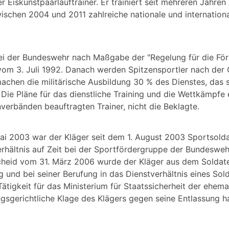
er Eiskunstpaarlauftrainer. Er trainiert seit mehreren Jahren
schen 2004 und 2011 zahlreiche nationale und internationa
bei der Bundeswehr nach Maßgabe der "Regelung für die Fö
vom 3. Juli 1992. Danach werden Spitzensportler nach der
achen die militärische Ausbildung 30 % des Dienstes, das 
Die Pläne für das dienstliche Training und die Wettkämpfe e
verbänden beauftragten Trainer, nicht die Beklagte.
i 2003 war der Kläger seit dem 1. August 2003 Sportsolda
erhältnis auf Zeit bei der Sportfördergruppe der Bundesweh
escheid vom 31. März 2006 wurde der Kläger aus dem Soldate
ng und bei seiner Berufung in das Dienstverhältnis eines Sol
ätigkeit für das Ministerium für Staatssicherheit der ehem
ngsgerichtliche Klage des Klägers gegen seine Entlassung ha