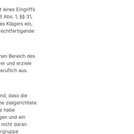
 eines Eingriffs
Abs. 1, §§ 31,
es Klägers ein,
 rechtfertigende
chen Bereich des
rer und erziele
eruflich aus.
nd, dass die
ne zielgerichtete
te habe
agen und ein
 nicht daran
dergruppe