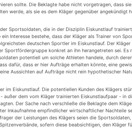
eren sollte. Die Beklagte habe nicht vorgetragen, dass sie
ten werde, als sie es dem Kläger gegenüber angekündigt h
der Sportsoldaten, die in der Disziplin Eiskunstlauf trainier
ein Interesse bestehe, dass der Kläger als Trainer von Spo
olgreichsten deutschen Sportler im Eiskunstlauf. Der Kläger
er Sportfördergruppe konkret an ihn herangetreten sei. Es 
soldaten potentiell um solche Athleten handele, durch deren
ass dafür, dass er hier Aufträge erhalten könnte, eine gewi
eine Aussichten auf Aufträge nicht rein hypothetischer Natu
ler im Eiskunstlauf. Die potentiellen Kunden des Klägers st
 - außer dem vom Kläger trainierten Eiskunstlaufpaar - in 
lagten. Der Sache nach verschließe die Beklagte dem Kläge
ter Inkaufnahme empfindlicher wirtschaftlicher Nachteile s
ager der Leistungen des Klägers seien die Sportsoldaten, 
 Spitzenverbände, sofern diese beabsichtigen, den Kläger fü