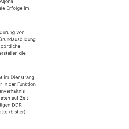
 Aljona
le Erfolge im
rderung von
 Grundausbildung
sportliche
rstellen die
t im Dienstrang
r in der Funktion
nverhältnis
daten auf Zeit
aligen DDR
tte (bisher)