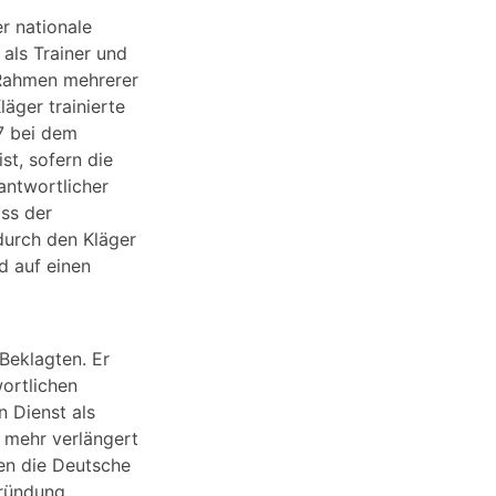
r nationale
als Trainer und
 Rahmen mehrerer
läger trainierte
7 bei dem
t, sofern die
antwortlicher
ss der
durch den Kläger
d auf einen
Beklagten. Er
wortlichen
n Dienst als
 mehr verlängert
en die Deutsche
gründung