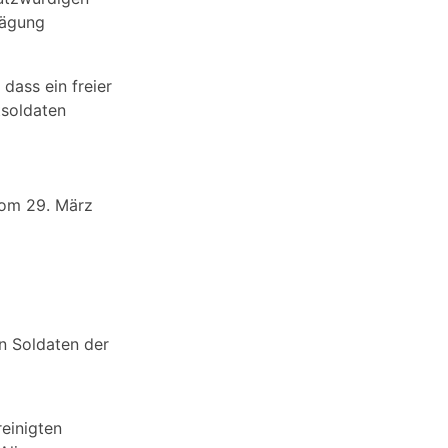
wägung
dass ein freier
tsoldaten
vom 29. März
on Soldaten der
reinigten