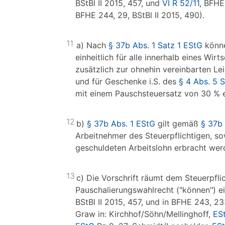
BStBl II 2015, 457, und
VI R 52/11
, BFHE
BFHE 244, 29, BStBl II 2015, 490).
11
a) Nach
§ 37b Abs. 1 Satz 1 EStG
könne
einheitlich für alle innerhalb eines Wi
zusätzlich zur ohnehin vereinbarten Le
und für Geschenke i.S. des
§ 4 Abs. 5 S
mit einem Pauschsteuersatz von 30 % 
12
b)
§ 37b Abs. 1 EStG
gilt gemäß
§ 37b 
Arbeitnehmer des Steuerpflichtigen, s
geschuldeten Arbeitslohn erbracht wer
13
c) Die Vorschrift räumt dem Steuerpfl
Pauschalierungswahlrecht ("können") ei
BStBl II 2015, 457, und in BFHE 243, 233
Graw in: Kirchhof/Söhn/Mellinghoff,
ES