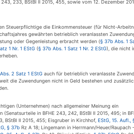
 243, 233, BStBl II 2015, 455, sowie vom 12. Dezember 20
n Steuerpflichtige die Einkommensteuer (für Nicht-Arbeit
rtschaftsjahres gewährten betrieblich veranlassten Zuwendun
istung oder Gegenleistung erbracht werden (
§ 37b Abs. 1 Sa
atz 1 Nr. 1 EStG
(
§ 37b Abs. 1 Satz 1 Nr. 2 EStG
), die nicht
erheben.
Abs. 2 Satz 1 EStG
auch für betrieblich veranlasste Zuwen
oweit die Zuwendungen nicht in Geld bestehen und zusätzli
den.
ichtigen (Unternehmen) nach allgemeiner Meinung ein
n (Senatsurteile in BFHE 243, 242, BStBl II 2015, 495; in B
, BStBl II 2015, 455; Eisgruber in Kirchhof,
EStG, 15. Aufl.,
tG, § 37b
Rz A 18; Lingemann in Herrmann/Heuer/Raupach 