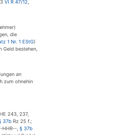
13
VI R 47/12
,
nehmer)
gen, die
tz 1 Nr. 1 EStG
)
 in Geld bestehen,
dungen an
ch zum ohnehin
FHE 243, 237,
 § 37b
Rz 25 f.;
--HHR--,
§ 37b