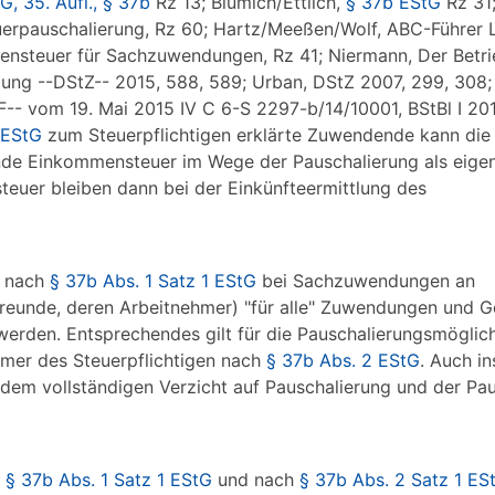
G, 35. Aufl., § 37b
Rz 13; Blümich/Ettlich,
§ 37b EStG
Rz 31;
erpauschalierung, Rz 60; Hartz/Meeßen/Wolf, ABC-Führer 
ensteuer für Sachzuwendungen, Rz 41; Niermann, Der Betri
tung --DStZ-- 2015, 588, 589; Urban, DStZ 2007, 299, 308;
-- vom 19. Mai 2015 IV C 6-S 2297-b/14/10001, BStBl I 201
 EStG
zum Steuerpflichtigen erklärte Zuwendende kann die 
e Einkommensteuer im Wege der Pauschalierung als eige
uer bleiben dann bei der Einkünfteermittlung des
s nach
§ 37b Abs. 1 Satz 1 EStG
bei Sachzuwendungen an
reunde, deren Arbeitnehmer) "für alle" Zuwendungen und 
 werden. Entsprechendes gilt für die Pauschalierungsmöglich
mer des Steuerpflichtigen nach
§ 37b Abs. 2 EStG
. Auch i
 dem vollständigen Verzicht auf Pauschalierung und der Pa
h
§ 37b Abs. 1 Satz 1 EStG
und nach
§ 37b Abs. 2 Satz 1 ES