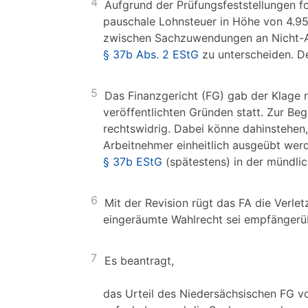
4
Aufgrund der Prüfungsfeststellungen f
pauschale Lohnsteuer in Höhe von 4.95
zwischen Sachzuwendungen an Nicht-A
§ 37b Abs. 2 EStG
zu unterscheiden. D
5
Das Finanzgericht (FG) gab der Klage 
veröffentlichten Gründen statt. Zur Be
rechtswidrig. Dabei könne dahinstehen
Arbeitnehmer einheitlich ausgeübt wer
§ 37b EStG
(spätestens) in der mündl
6
Mit der Revision rügt das FA die Verle
eingeräumte Wahlrecht sei empfängerübe
7
Es beantragt,
das Urteil des Niedersächsischen FG v