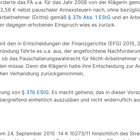
orderte das FA u.a. für das Jahr 2008 von der Klägerin ge
2,56 € nebst pauschaler Annexsteuern nach, ohne bezüglic
rbeitnehmer (Dritte) gemäß
§ 37b Abs. 1 EStG
und an Arb
en dagegen erhobenen Einspruch wies es zurück.
mit den in Entscheidungen der Finanzgerichte (EFG) 2015, 
gründung führte es u.a. aus, der angefochtene Nachforderu
, ob das Pauschalierungswahlrecht für Nicht-Arbeitnehmer 
den müsse. Denn die Klägerin habe ihre Entscheidung zur
ichen Verhandlung zurückgenommen.
tzung von
§ 37b EStG
. Es macht geltend, das in dieser Vorsc
rgreifend einheitlich auszuüben und nicht widerruflich aus
om 24. September 2015 14 K 10273/11 hinsichtlich des Stre