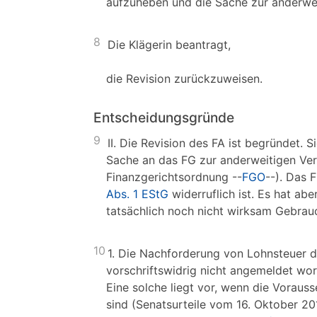
aufzuheben und die Sache zur anderwe
8
Die Klägerin beantragt,
die Revision zurückzuweisen.
Entscheidungsgründe
9
II. Die Revision des FA ist begründet.
Sache an das FG zur anderweitigen Ver
Finanzgerichtsordnung --
FGO
--). Das 
Abs. 1 EStG
widerruflich ist. Es hat abe
tatsächlich noch nicht wirksam Gebrau
10
1. Die Nachforderung von Lohnsteuer 
vorschriftswidrig nicht angemeldet wor
Eine solche liegt vor, wenn die Voraus
sind (Senatsurteile vom 16. Oktober 2