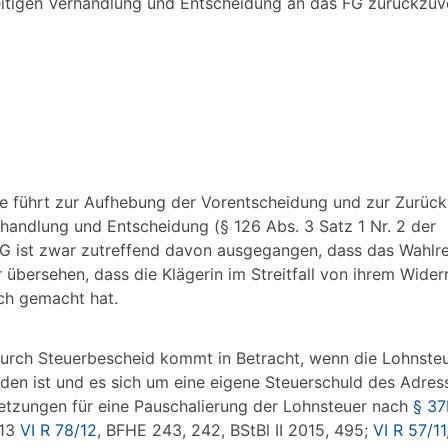
itigen Verhandlung und Entscheidung an das FG zurückzuv
 Sie führt zur Aufhebung der Vorentscheidung und zur Zurüc
handlung und Entscheidung (§ 126 Abs. 3 Satz 1 Nr. 2 der
FG ist zwar zutreffend davon ausgegangen, dass das Wahlr
r übersehen, dass die Klägerin im Streitfall von ihrem Wider
ch gemacht hat.
durch Steuerbescheid kommt in Betracht, wenn die Lohnste
den ist und es sich um eine eigene Steuerschuld des Adres
setzungen für eine Pauschalierung der Lohnsteuer nach
§ 37
013
VI R 78/12
, BFHE 243, 242, BStBl II 2015, 495;
VI R 57/11