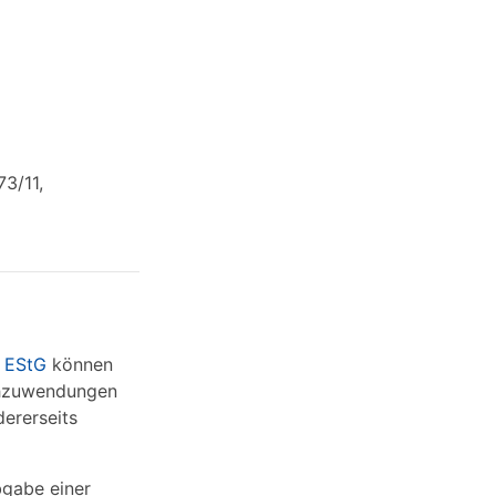
3/11,
1 EStG
können
achzuwendungen
ererseits
bgabe einer