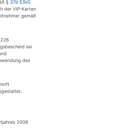
mäß
§ 37b EStG
h der VIP-Karten
eitnehmer gemäß
2226
ngsbescheid sei
und
 Anwendung des
hrift
gestaltet.
itjahres 2008