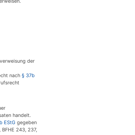
erweisen.
kverweisung der
echt nach
§ 37b
rufsrecht
uer
saten handelt.
b EStG
gegeben
, BFHE 243, 237,