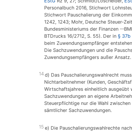
EStG
Rz 9, 27; Schmidt/Loschelder,
ESt
Personalbuch 2016, Stichwort Lohnsteu
Stichwort Pauschalierung der Einkomm
1242, 1243; Mohr, Deutsche Steuer-Zei
Bundesministeriums der Finanzen --BMF
BTDrucks 16/2712, S. 55). Der in
§ 37b
beim Zuwendungsempfänger entstehend
Die Sachzuwendungen und die Pauschste
Zuwendungsempfängers außer Ansatz.
14
d) Das Pauschalierungswahlrecht mus
Nichtarbeitnehmer (Kunden, Geschäftsf
Wirtschaftsjahres einheitlich ausgeübt
Sachzuwendungen an eigene Arbeitneh
Steuerpflichtige nur die Wahl zwischen
sämtlicher Sachzuwendungen.
15
e) Die Pauschalierungswahlrechte nac