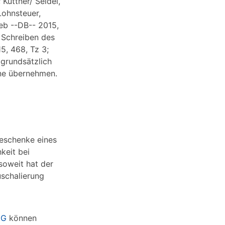
 Küttner/ Seidel,
Lohnsteuer,
eb --DB-- 2015,
 Schreiben des
5, 468, Tz 3;
grundsätzlich
ne übernehmen.
Geschenke eines
keit bei
nsoweit hat der
uschalierung
tG
können