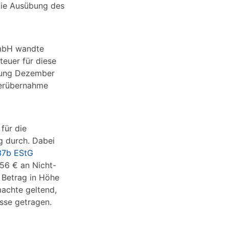
 die Ausübung des
GmbH wandte
teuer für diese
dung Dezember
uerübernahme
für die
 durch. Dabei
37b EStG
56 € an Nicht-
 Betrag in Höhe
machte geltend,
esse getragen.