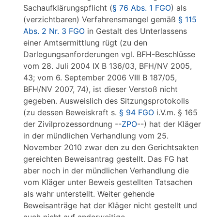
Sachaufklärungspflicht (
§ 76 Abs. 1 FGO
) als
(verzichtbaren) Verfahrensmangel gemäß
§ 115
Abs. 2 Nr. 3 FGO
in Gestalt des Unterlassens
einer Amtsermittlung rügt (zu den
Darlegungsanforderungen vgl. BFH-Beschlüsse
vom 28. Juli 2004 IX B 136/03, BFH/NV 2005,
43; vom 6. September 2006 VIII B 187/05,
BFH/NV 2007, 74), ist dieser Verstoß nicht
gegeben. Ausweislich des Sitzungsprotokolls
(zu dessen Beweiskraft s.
§ 94 FGO
i.V.m. § 165
der Zivilprozessordnung --
ZPO
--) hat der Kläger
in der mündlichen Verhandlung vom 25.
November 2010 zwar den zu den Gerichtsakten
gereichten Beweisantrag gestellt. Das FG hat
aber noch in der mündlichen Verhandlung die
vom Kläger unter Beweis gestellten Tatsachen
als wahr unterstellt. Weiter gehende
Beweisanträge hat der Kläger nicht gestellt und