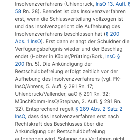
Insolvenzverfahrens (Uhlenbruck,
InsO 13. Aufl. §
58
Rn. 28). Beendet ist das Insolvenzverfahren
erst, wenn die Schlussverteilung vollzogen ist
und das Insolvenzgericht die Aufhebung des
Insolvenzverfahrens beschlossen hat (
§ 200
Abs. 1 InsO
). Erst dann erlangt der Schuldner die
Verfügungsbefugnis wieder und der Beschlag
endet (Holzer in Kübler/Prütting/Bork,
InsO §
200
Rn. 5). Die Ankündigung der
Restschuldbefreiung erfolgt zeitlich vor der
Aufhebung des Insolvenzverfahrens (vgl. FK-
InsO/Ahrens, 5. Aufl. § 291 Rn. 17;
Uhlenbruck/Vallender, aaO § 291 Rn. 32;
MünchKomm-InsO/Stephan, 2. Aufl. § 291 Rn.
32). Entsprechend regelt
§ 289 Abs. 2 Satz 2
InsO,
dass das Insolvenzverfahren erst nach
Rechtskraft des Beschlusses über die
Ankündigung der Restschuldbefreiung
aufgehoben wird. Solange das Verfahren nicht