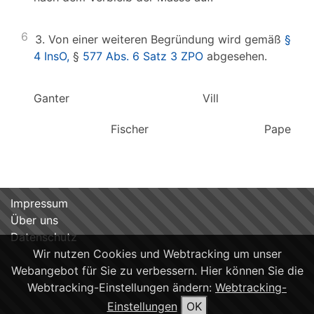
6
3. Von einer weiteren Begründung wird gemäß
§
4 InsO,
§
577 Abs. 6 Satz 3 ZPO
abgesehen.
Ganter Vill Loh
Fischer Pape
Impressum
Über uns
Datenschutz
Wir nutzen Cookies und Webtracking um unser
Webangebot für Sie zu verbessern. Hier können Sie die
Webtracking-Einstellungen ändern:
Webtracking-
Einstellungen
OK