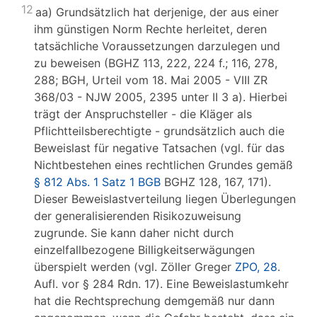
12
aa) Grundsätzlich hat derjenige, der aus einer
ihm günstigen Norm Rechte herleitet, deren
tatsächliche Voraussetzungen darzulegen und
zu beweisen (BGHZ 113, 222, 224 f.; 116, 278,
288; BGH, Urteil vom 18. Mai 2005 - VIII ZR
368/03 - NJW 2005, 2395 unter II 3 a). Hierbei
trägt der Anspruchsteller - die Kläger als
Pflichtteilsberechtigte - grundsätzlich auch die
Beweislast für negative Tatsachen (vgl. für das
Nichtbestehen eines rechtlichen Grundes gemäß
§ 812 Abs. 1 Satz 1 BGB
BGHZ 128, 167, 171).
Dieser Beweislastverteilung liegen Überlegungen
der generalisierenden Risikozuweisung
zugrunde. Sie kann daher nicht durch
einzelfallbezogene Billigkeitserwägungen
überspielt werden (vgl. Zöller Greger
ZPO, 28
.
Aufl. vor § 284 Rdn. 17). Eine Beweislastumkehr
hat die Rechtsprechung demgemäß nur dann