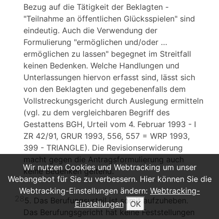
Bezug auf die Tätigkeit der Beklagten -
"Teilnahme an öffentlichen Glücksspielen" sind
eindeutig. Auch die Verwendung der
Formulierung "ermöglichen und/oder …
ermöglichen zu lassen" begegnet im Streitfall
keinen Bedenken. Welche Handlungen und
Unterlassungen hiervon erfasst sind, lässt sich
von den Beklagten und gegebenenfalls dem
Vollstreckungsgericht durch Auslegung ermitteln
(vgl. zu dem vergleichbaren Begriff des
Gestattens BGH, Urteil vom 4. Februar 1993 - I
ZR 42/91, GRUR 1993, 556, 557 = WRP 1993,
399 - TRIANGLE). Die Revisionserwiderung
macht gegen die Antragsformulierung auch
Wir nutzen Cookies und Webtracking um unser
keine Bedenken geltend.
Webangebot für Sie zu verbessern. Hier können Sie die
Webtracking-Einstellungen ändern:
Webtracking-
28
5. Das Berufungsurteil ist somit aufzuheben.
Einstellungen
OK
Das Berufungsgericht hat keine Feststellungen