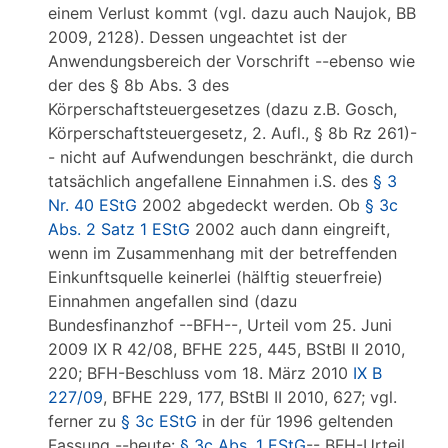
einem Verlust kommt (vgl. dazu auch Naujok, BB
2009, 2128). Dessen ungeachtet ist der
Anwendungsbereich der Vorschrift --ebenso wie
der des § 8b Abs. 3 des
Körperschaftsteuergesetzes (dazu z.B. Gosch,
Körperschaftsteuergesetz, 2. Aufl., § 8b Rz 261)-
- nicht auf Aufwendungen beschränkt, die durch
tatsächlich angefallene Einnahmen i.S. des
§ 3
Nr. 40 EStG
2002 abgedeckt werden. Ob
§ 3c
Abs. 2 Satz 1 EStG
2002 auch dann eingreift,
wenn im Zusammenhang mit der betreffenden
Einkunftsquelle keinerlei (hälftig steuerfreie)
Einnahmen angefallen sind (dazu
Bundesfinanzhof --BFH--, Urteil vom 25. Juni
2009 IX R 42/08, BFHE 225, 445, BStBl II 2010,
220; BFH-Beschluss vom 18. März 2010
IX B
227/09
, BFHE 229, 177, BStBl II 2010, 627; vgl.
ferner zu
§ 3c EStG
in der für 1996 geltenden
Fassung --heute:
§ 3c Abs. 1 EStG
-- BFH-Urteil