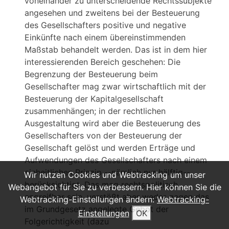
voneinander zu unterscheidende Rechtssubjekte
angesehen und zweitens bei der Besteuerung
des Gesellschafters positive und negative
Einkünfte nach einem übereinstimmenden
Maßstab behandelt werden. Das ist in dem hier
interessierenden Bereich geschehen: Die
Begrenzung der Besteuerung beim
Gesellschafter mag zwar wirtschaftlich mit der
Besteuerung der Kapitalgesellschaft
zusammenhängen; in der rechtlichen
Ausgestaltung wird aber die Besteuerung des
Gesellschafters von der Besteuerung der
Gesellschaft gelöst und werden Erträge und
Aufwendungen des Gesellschafters nach einem
einheitlichen Prinzip --nämlich nur hälftig--
Wir nutzen Cookies und Webtracking um unser
berücksichtigt. Das mag rechtspolitisch
Webangebot für Sie zu verbessern. Hier können Sie die
angreifbar sein, verstößt aber weder gegen das
Webtracking-Einstellungen ändern:
Webtracking-
im Grundgesetz angelegte Gebot der
Einstellungen
OK
Folgerichtigkeit (dazu