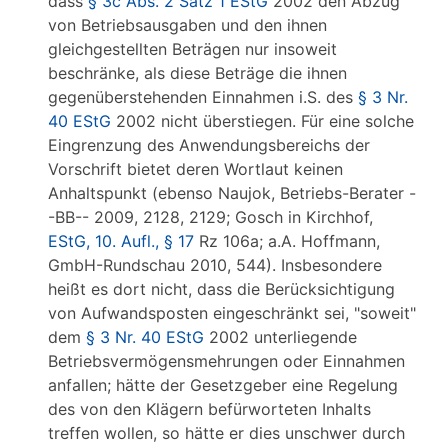
dass
§ 3c Abs. 2 Satz 1 EStG
2002 den Abzug
von Betriebsausgaben und den ihnen
gleichgestellten Beträgen nur insoweit
beschränke, als diese Beträge die ihnen
gegenüberstehenden Einnahmen i.S. des
§ 3 Nr.
40 EStG
2002 nicht überstiegen. Für eine solche
Eingrenzung des Anwendungsbereichs der
Vorschrift bietet deren Wortlaut keinen
Anhaltspunkt (ebenso Naujok, Betriebs-Berater -
-BB-- 2009, 2128, 2129; Gosch in Kirchhof,
EStG, 10. Aufl., § 17
Rz 106a; a.A. Hoffmann,
GmbH-Rundschau 2010, 544). Insbesondere
heißt es dort nicht, dass die Berücksichtigung
von Aufwandsposten eingeschränkt sei, "soweit"
dem
§ 3 Nr. 40 EStG
2002 unterliegende
Betriebsvermögensmehrungen oder Einnahmen
anfallen; hätte der Gesetzgeber eine Regelung
des von den Klägern befürworteten Inhalts
treffen wollen, so hätte er dies unschwer durch