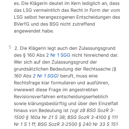
es. Die Klägerin deutet im Kern lediglich an, dass
das LSG vermeintlich das Recht in Form der vom
LSG selbst herangezogenen Entscheidungen des
BVerfG und des BSG nicht zutreffend
angewendet habe.
5
2. Die Klägerin legt auch den Zulassungsgrund
des § 160 Abs
2 Nr 1 SGG
nicht hinreichend dar.
Wer sich auf den Zulassungsgrund der
grundsätzlichen Bedeutung der Rechtssache
(§
160 Abs
2 Nr 1 SGG
)
beruft, muss eine
Rechtsfrage klar formulieren und ausführen,
inwieweit diese Frage im angestrebten
Revisionsverfahren entscheidungserheblich
sowie klärungsbedürftig und über den Einzelfall
hinaus von Bedeutung ist
(vgl zB BSG SozR 3-
1500 § 160a Nr 21 S 38; BSG SozR 3-4100 § 111
Nr 1 S 1 ff; BSG SozR 3-2500 § 240 Nr 33 S 151