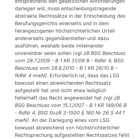
entsprechend den gesetzlichen Anforderungen
darlegen will, muss entscheidungstragende
abstrakte Rechtssätze in der Entscheidung des
Berufungsgerichts einerseits und in dem
herangezogenen höchstrichterlichen Urteil
andererseits gegenüberstellen und dazu
ausführen, weshalb beide miteinander
unvereinbar seien sollen
(vgl zB BSG Beschluss
vom 28.7.2009 - B 1 KR 31/09 B - RdNr 4; BSG
Beschluss vom 28.6.2010 - B 1 KR 26/10 B -
RdNr 4 mwN)
. Erforderlich ist, dass das LSG
bewusst einen abweichenden Rechtssatz
aufgestellt hat und nicht etwa lediglich
fehlerhaft das Recht angewendet hat
(vgl zB
BSG Beschluss vom 15.1.2007 - B 1 KR 149/06 B
- RdNr 4; BSG SozR 3-1500 § 160 Nr 26 S 44 f
mwN)
. An der Darlegung eines vom LSG
bewusst abweichend von höchstrichterlicher
Rechtsprechung aufgestellten Rechtssatzes fehlt