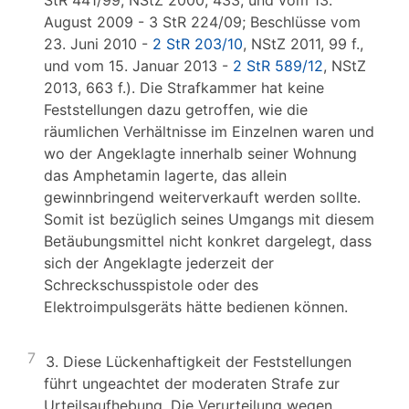
StR 441/99, NStZ 2000, 433, und vom 13.
August 2009 - 3 StR 224/09; Beschlüsse vom
23. Juni 2010 -
2 StR 203/10
, NStZ 2011, 99 f.,
und vom 15. Januar 2013 -
2 StR 589/12
, NStZ
2013, 663 f.). Die Strafkammer hat keine
Feststellungen dazu getroffen, wie die
räumlichen Verhältnisse im Einzelnen waren und
wo der Angeklagte innerhalb seiner Wohnung
das Amphetamin lagerte, das allein
gewinnbringend weiterverkauft werden sollte.
Somit ist bezüglich seines Umgangs mit diesem
Betäubungsmittel nicht konkret dargelegt, dass
sich der Angeklagte jederzeit der
Schreckschusspistole oder des
Elektroimpulsgeräts hätte bedienen können.
7
3. Diese Lückenhaftigkeit der Feststellungen
führt ungeachtet der moderaten Strafe zur
Urteilsaufhebung. Die Verurteilung wegen