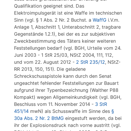
Qualifikation geeignet sind. Das
Elektroimpulsgerät ist eine Waffe im technischen
Sinn (vgl. § 1 Abs. 2 Nr. 2 Buchst. a
WaffG
i.V.m.
Anlage 1, Abschnitt 1, Unterabschnitt 2, tragbare
Gegenstände 1.2.1), bei der es zur subjektiven
Zweckbestimmung des Täters keiner weiteren
Feststellungen bedarf (vgl. BGH, Urteile vom 24.
Juni 2003 - 1 StR 25/03, NStZ 2004, 111, 112,
und vom 22. August 2012 -
2 StR 235/12
, NStZ-
RR 2013, 150, 151). Die geladene
Schreckschusspistole kann durch den Senat
ungeachtet fehlender Feststellungen zur Bauart
aufgrund ihrer Typenbezeichnung (Walther P88
Kompakt) wegen Allgemeinkundigkeit (vgl. BGH,
Beschluss vom 11. November 2014 -
3 StR
451/14
mwN) als Schusswaffe im Sinne des
§
30a Abs. 2 Nr. 2 BtMG
eingestuft werden, da bei
ihr der Explosionsdruck nach vorne austritt (vgl.