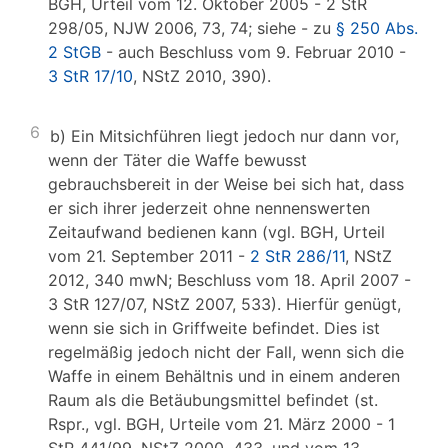
BGH, Urteil vom 12. Oktober 2005 - 2 StR
298/05, NJW 2006, 73, 74; siehe - zu
§ 250 Abs.
2 StGB
- auch Beschluss vom 9. Februar 2010 -
3 StR 17/10
, NStZ 2010, 390).
6
b) Ein Mitsichführen liegt jedoch nur dann vor,
wenn der Täter die Waffe bewusst
gebrauchsbereit in der Weise bei sich hat, dass
er sich ihrer jederzeit ohne nennenswerten
Zeitaufwand bedienen kann (vgl. BGH, Urteil
vom 21. September 2011 -
2 StR 286/11
, NStZ
2012, 340 mwN; Beschluss vom 18. April 2007 -
3 StR 127/07, NStZ 2007, 533). Hierfür genügt,
wenn sie sich in Griffweite befindet. Dies ist
regelmäßig jedoch nicht der Fall, wenn sich die
Waffe in einem Behältnis und in einem anderen
Raum als die Betäubungsmittel befindet (st.
Rspr., vgl. BGH, Urteile vom 21. März 2000 - 1