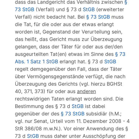
dass das Landgericht das Verhältnis zwischen
§
73 StGB
(Verfall) und § 73 d
StGB
(erweiterter
Verfall) nicht bedacht hat. Bei
§ 73 StGB
muss
die Tat, für die oder aus der etwas erlangt
worden ist, Gegenstand der Verurteilung sein,
das heißt, das Gericht muss zur Überzeugung
gelangen, dass der Täter für oder aus der/den
ausgeurteilten Tat(en) etwas im Sinne des
§ 73
Abs. 1 Satz 1 StGB
erlangt hat. § 73 d
StGB
regelt demgegenüber den Fall, dass der Täter
über Vermögensgegenstände verfügt, die nach
Überzeugung des Gerichts (vgl. hierzu BGHSt
40, 371, 373) für oder aus
anderen
rechtswidrigen Taten erlangt worden sind. Die
Bestimmung des § 73 d
StGB
ist dabei
gegenüber der des
§ 73 StGB
subsidiär (h.M.;
vgl. nur Senat, Urteil vom 11. Dezember 2008 - 4
StR 386/08 m.w.N.). Vor einer Anwendung des §
73 d
StGB
muss daher unter Ausschöpfung der