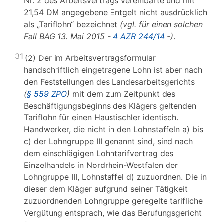
Nr. 2 des Arbeitsvertrags vereinbarte und mit
21,54 DM angegebene Entgelt nicht ausdrücklich
als „Tariflohn“ bezeichnet
(vgl. für einen solchen
Fall BAG 13. Mai 2015 -
4 AZR 244/14
-)
.
31
(2) Der im Arbeitsvertragsformular
handschriftlich eingetragene Lohn ist aber nach
den Feststellungen des Landesarbeitsgerichts
(
§ 559 ZPO
)
mit dem zum Zeitpunkt des
Beschäftigungsbeginns des Klägers geltenden
Tariflohn für einen Haustischler identisch.
Handwerker, die nicht in den Lohnstaffeln a) bis
c) der Lohngruppe III genannt sind, sind nach
dem einschlägigen Lohntarifvertrag des
Einzelhandels in Nordrhein-Westfalen der
Lohngruppe III, Lohnstaffel d) zuzuordnen. Die in
dieser dem Kläger aufgrund seiner Tätigkeit
zuzuordnenden Lohngruppe geregelte tarifliche
Vergütung entsprach, wie das Berufungsgericht