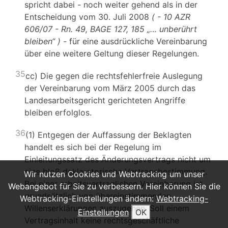
spricht dabei - noch weiter gehend als in der
Entscheidung vom 30. Juli 2008
(
- 10 AZR
606/07 - Rn. 49, BAGE 127, 185
„… unberührt
bleiben“
) -
für eine ausdrückliche Vereinbarung
über eine weitere Geltung dieser Regelungen.
35
cc) Die gegen die rechtsfehlerfreie Auslegung
der Vereinbarung vom März 2005 durch das
Landesarbeitsgericht gerichteten Angriffe
bleiben erfolglos.
36
(1) Entgegen der Auffassung der Beklagten
handelt es sich bei der Regelung im
Einleitungssatz des Änderungsvertrags nicht um
eine bloß deklaratorische Vertragsbestimmung.
Wir nutzen Cookies und Webtracking um unser
Bei einer arbeitsvertraglichen Vereinbarung ist
Webangebot für Sie zu verbessern. Hier können Sie die
grundsätzlich von übereinstimmenden
Webtracking-Einstellungen ändern:
Webtracking-
Willenserklärungen auszugehen. Soll einem
Einstellungen
OK
Vertragsinhalt keine rechtsgeschäftliche