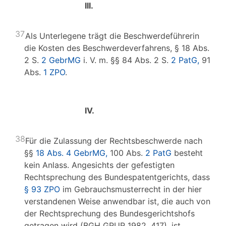
III.
37
Als Unterlegene trägt die Beschwerdeführerin
die Kosten des Beschwerdeverfahrens, § 18 Abs.
2 S.
2 GebrMG
i. V. m. §§ 84 Abs. 2 S.
2 PatG,
91
Abs.
1 ZPO
.
IV.
38
Für die Zulassung der Rechtsbeschwerde nach
§§
18 Abs. 4 GebrMG,
100 Abs.
2 PatG
besteht
kein Anlass. Angesichts der gefestigten
Rechtsprechung des Bundespatentgerichts, dass
§ 93 ZPO
im Gebrauchsmusterrecht in der hier
verstandenen Weise anwendbar ist, die auch von
der Rechtsprechung des Bundesgerichtshofs
getragen wird (BGH GRUR 1982, 417), ist